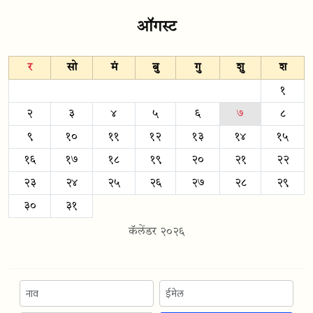
ऑगस्ट
र
सो
मं
बु
गु
शु
श
१
२
३
४
५
६
७
८
९
१०
११
१२
१३
१४
१५
१६
१७
१८
१९
२०
२१
२२
२३
२४
२५
२६
२७
२८
२९
३०
३१
कॅलेंडर २०२६