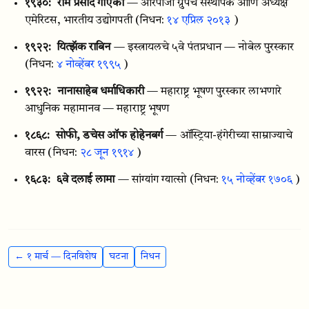
१९३०:
राम प्रसाद गोएंका
— आरपीजी ग्रुपचे संस्थापक आणि अध्यक्ष
एमेरिटस, भारतीय उद्योगपती
(निधन:
१४ एप्रिल २०१३
)
१९२२:
यित्झॅक राबिन
— इस्त्रायलचे ५वे पंतप्रधान — नोबेल पुरस्कार
(निधन:
४ नोव्हेंबर १९९५
)
१९२२:
नानासाहेब धर्माधिकारी
— महाराष्ट्र भूषण पुरस्कार लाभणारे
आधुनिक महामानव — महाराष्ट्र भूषण
१८६८:
सोफी, डचेस ऑफ होहेनबर्ग
— ऑस्ट्रिया-हंगेरीच्या साम्राज्याचे
वारस
(निधन:
२८ जून १९१४
)
१६८३:
६वे दलाई लामा
— सांग्यांग ग्यात्सो
(निधन:
१५ नोव्हेंबर १७०६
)
← १ मार्च — दिनविशेष
घटना
निधन