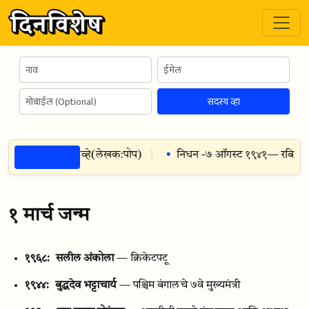
सदस्य व्हा
ठळक गोष्टी
्रमाने विश्रांतीने नव्हे
(
लेखक:
पोप
)
निधन -
७ ऑगस्ट १९४१
— रबिन्द्रन
१ मार्च जन्म
१९६८:
सलील अंकोला
— क्रिकेटपटू
१९४४:
बुद्धदेव भट्टाचार्य
— पश्चिम बंगालचे ७वे मुख्यमंत्री