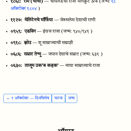
१८६८:
राम (चौथा)
— थायलंडचा राजा मोंगकुट ऊर्फ
(जन्म:
१८
ऑक्टोबर १८०४
)
११२७:
मेलिटेनचे मॉर्फिया
— जेरुसलेम देशाची राणी
०९५९:
एडविग
— इंग्रज राजा
(जन्म: ९४०/९४१ )
०९१८:
झोउ
— शू साम्राज्याची सम्राज्ञी
०६८६:
सम्राट तेन्मू
— जपान देशाचे सम्राट
(जन्म: ६३१ )
०६३०:
ताजूम उक'ब कहक'
— माया साम्राज्याचे राजा
← १ ऑक्टोबर — दिनविशेष
घटना
जन्म