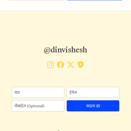
@dinvishesh
सदस्य व्हा