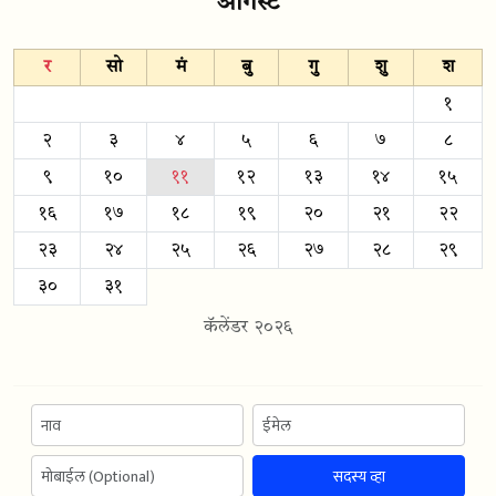
ऑगस्ट
र
सो
मं
बु
गु
शु
श
१
२
३
४
५
६
७
८
९
१०
११
१२
१३
१४
१५
१६
१७
१८
१९
२०
२१
२२
२३
२४
२५
२६
२७
२८
२९
३०
३१
कॅलेंडर २०२६
सदस्य व्हा