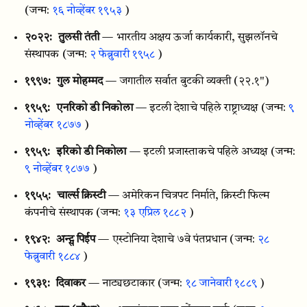
(जन्म:
१६ नोव्हेंबर १९५३
)
२०२२:
तुलसी तंती
— भारतीय अक्षय ऊर्जा कार्यकारी, सुझलॉनचे
संस्थापक
(जन्म:
२ फेब्रुवारी १९५८
)
१९९७:
गुल मोहम्मद
— जगातील सर्वात बुटकी व्यक्ती (२२.१")
१९५९:
एनरिको डी निकोला
— इटली देशाचे पहिले राष्ट्राध्यक्ष
(जन्म:
९
नोव्हेंबर १८७७
)
१९५९:
इरिको डी निकोला
— इटली प्रजास्ताकचे पहिले अध्यक्ष
(जन्म:
९ नोव्हेंबर १८७७
)
१९५५:
चार्ल्स क्रिस्टी
— अमेरिकन चित्रपट निर्माते, क्रिस्टी फिल्म
कंपनीचे संस्थापक
(जन्म:
१३ एप्रिल १८८२
)
१९४२:
अन्ट्स पिईप
— एस्टोनिया देशाचे ७वे पंतप्रधान
(जन्म:
२८
फेब्रुवारी १८८४
)
१९३१:
दिवाकर
— नाट्यछटाकार
(जन्म:
१८ जानेवारी १८८९
)