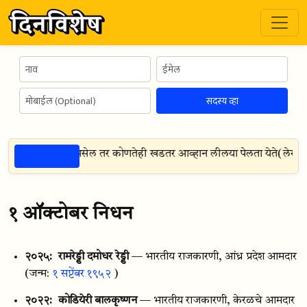
सदस्य व्हा
ठळक गोष्टी
ल आणि दिशा निश्चित असेल तर कोणतेही खडतर आव्हान लीलया पेलता येते
(
लेखक:
स
१ ऑक्टोबर निधन
२०२५:
रामरेड्डी दमोधर रेड्डी
— भारतीय राजकारणी, आंध्र प्रदेश आमदार
(जन्म:
१ सप्टेंबर १९५२
)
२०२२:
कोडियेरी बालकृष्णन
— भारतीय राजकारणी, केरळचे आमदार