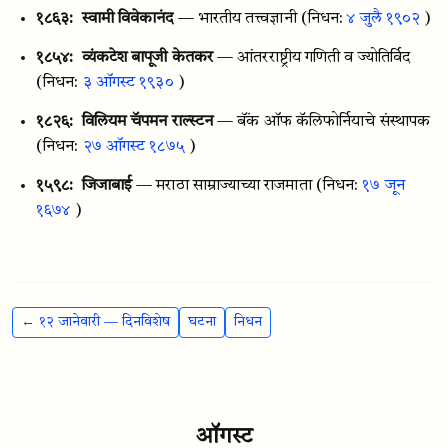
१८६३:
स्वामी विवेकानंद
— भारतीय तत्त्वज्ञानी
(निधन:
४ जुलै १९०२
)
१८५४:
व्यंकटेश बापूजी केतकर
— आंतरराष्ट्रीय गणिती व ज्योतिर्विद
(निधन:
३ ऑगस्ट १९३०
)
१८२६:
विलियम चॅपमन राल्स्टन
— बॅंक ऑफ कॅलिफोर्नियाचे संस्थापक
(निधन:
२७ ऑगस्ट १८७५
)
१५९८:
जिजाबाई
— मराठा साम्राज्याच्या राजमाता
(निधन:
१७ जून
१६७४
)
← १२ जानेवारी — दिनविशेष
घटना
निधन
ऑगस्ट