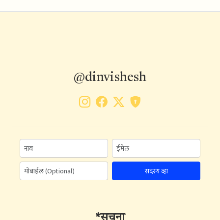
@dinvishesh
सदस्य व्हा
*सूचना