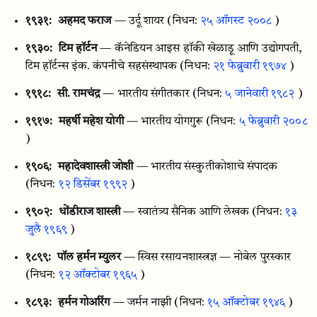
१९३१:
अहमद फराज
— उर्दू शायर
(निधन:
२५ ऑगस्ट २००८
)
१९३०:
टिम हॉर्टन
— कॅनेडियन आइस हॉकी खेळाडू आणि उद्योगपती,
टिम हॉर्टन्स इंक. कंपनीचे सहसंस्थापक
(निधन:
२१ फेब्रुवारी १९७४
)
१९१८:
सी. रामचंद्र
— भारतीय संगीतकार
(निधन:
५ जानेवारी १९८२
)
१९१७:
महर्षी महेश योगी
— भारतीय योगगुरू
(निधन:
५ फेब्रुवारी २००८
)
१९०६:
महादेवशास्त्री जोशी
— भारतीय संस्कुतीकोशाचे संपादक
(निधन:
१२ डिसेंबर १९९२
)
१९०२:
धोंडीराज शास्त्री
— स्वातंत्र्य सैनिक आणि लेखक
(निधन:
१३
जुलै १९६९
)
१८९९:
पॉल हर्मन म्युलर
— स्विस रसायनशास्त्रज्ञ — नोबेल पुरस्कार
(निधन:
१२ ऑक्टोबर १९६५
)
१८९३:
हर्मन गोअरिंग
— जर्मन नाझी
(निधन:
१५ ऑक्टोबर १९४६
)