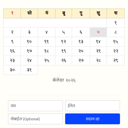
र
सो
मं
बु
गु
शु
श
१
२
३
४
५
६
७
८
९
१०
११
१२
१३
१४
१५
१६
१७
१८
१९
२०
२१
२२
२३
२४
२५
२६
२७
२८
२९
३०
३१
कॅलेंडर २०२६
सदस्य व्हा