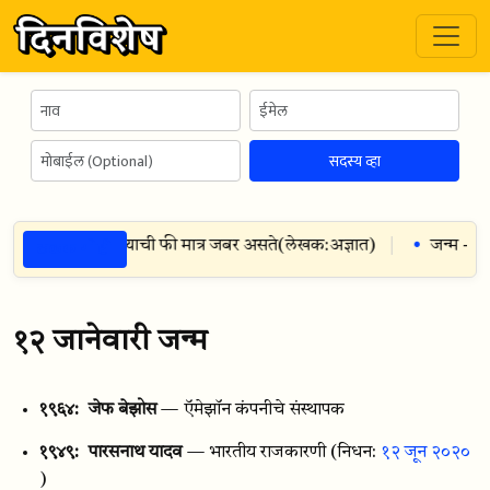
सदस्य व्हा
ठळक गोष्टी
िक्षक असतो फक्त त्याची फी मात्र जबर असते
(
लेखक:
अज्ञात
)
जन्म -
७ ऑ
१२ जानेवारी जन्म
१९६४:
जेफ बेझोस
— ऍमेझॉन कंपनीचे संस्थापक
१९४९:
पारसनाथ यादव
— भारतीय राजकारणी
(निधन:
१२ जून २०२०
)