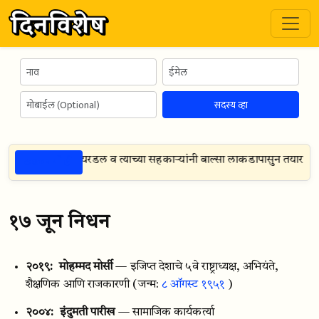
सदस्य व्हा
ठळक गोष्टी
्ट १९४७
— थोर हायरडल व त्याच्या सहकाऱ्यांनी बाल्सा लाकडापासुन तयार केल
१७ जून निधन
२०१९:
मोहम्मद मोर्सी
— इजिप्त देशाचे ५वे राष्ट्राध्यक्ष, अभियंते,
शैक्षणिक आणि राजकारणी
(जन्म:
८ ऑगस्ट १९५१
)
२००४:
इंदुमती पारीख
— सामाजिक कार्यकर्त्या