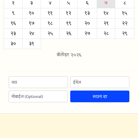
२
३
४
५
६
७
८
९
१०
११
१२
१३
१४
१५
१६
१७
१८
१९
२०
२१
२२
२३
२४
२५
२६
२७
२८
२९
३०
३१
कॅलेंडर २०२६
सदस्य व्हा