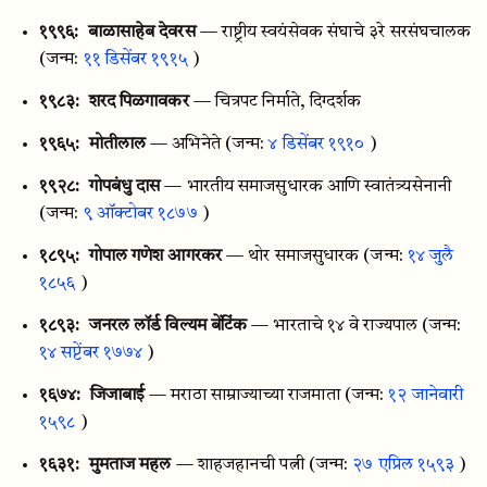
१९९६:
बाळासाहेब देवरस
— राष्ट्रीय स्वयंसेवक संघाचे ३रे सरसंघचालक
(जन्म:
११ डिसेंबर १९१५
)
१९८३:
शरद पिळगावकर
— चित्रपट निर्माते, दिग्दर्शक
१९६५:
मोतीलाल
— अभिनेते
(जन्म:
४ डिसेंबर १९१०
)
१९२८:
गोपबंधु दास
— भारतीय समाजसुधारक आणि स्वातंत्र्यसेनानी
(जन्म:
९ ऑक्टोबर १८७७
)
१८९५:
गोपाल गणेश आगरकर
— थोर समाजसुधारक
(जन्म:
१४ जुलै
१८५६
)
१८९३:
जनरल लॉर्ड विल्यम बेंटिंक
— भारताचे १४ वे राज्यपाल
(जन्म:
१४ सप्टेंबर १७७४
)
१६७४:
जिजाबाई
— मराठा साम्राज्याच्या राजमाता
(जन्म:
१२ जानेवारी
१५९८
)
१६३१:
मुमताज महल
— शाहजहानची पत्नी
(जन्म:
२७ एप्रिल १५९३
)