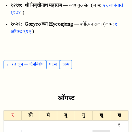
१२९७:
श्री निवृत्तीनाथ महाराज
— ज्येष्ठ गुरु संत
(जन्म:
२९ जानेवारी
१२७४
)
१०३१:
Goryeo च्या Hyeonjong
— कोरियन राजा
(जन्म:
१
ऑगस्ट ९९२
)
← १७ जून — दिनविशेष
घटना
जन्म
ऑगस्ट
र
सो
मं
बु
गु
शु
श
१