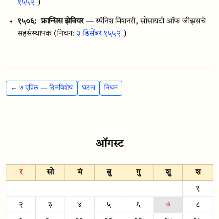
१५५२
)
१५०६:
फ्रान्सिस झेवियर
— स्पॅनिश मिशनरी, सोसायटी ऑफ जीझसचे
सहसंस्थापक
(निधन:
३ डिसेंबर १५५२
)
← ७ एप्रिल — दिनविशेष
घटना
निधन
ऑगस्ट
र
सो
मं
बु
गु
शु
श
१
२
३
४
५
६
७
८