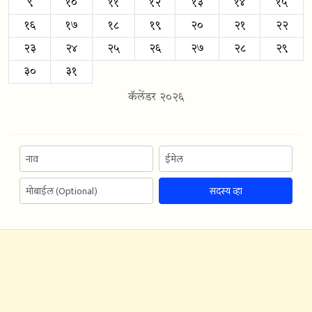
९
१०
११
१२
१३
१४
१५
१६
१७
१८
१९
२०
२१
२२
२३
२४
२५
२६
२७
२८
२९
३०
३१
कॅलेंडर २०२६
सदस्य व्हा