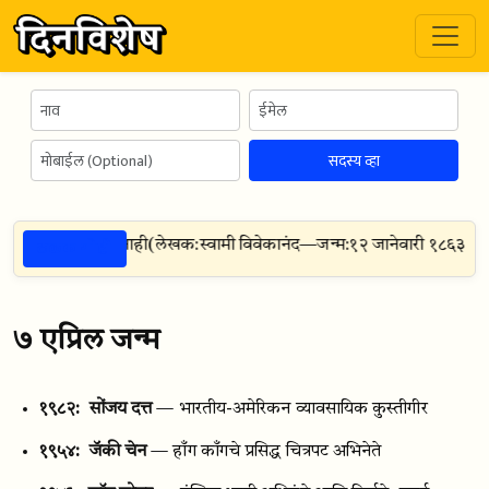
सदस्य व्हा
ठळक गोष्टी
ारखी दुसरी शक्ती नाही
(
लेखक:
स्वामी विवेकानंद
—
जन्म:
१२ जानेवारी १८६३
|
निध
७ एप्रिल जन्म
१९८२:
सोंजय दत्त
— भारतीय-अमेरिकन व्यावसायिक कुस्तीगीर
१९५४:
जॅकी चेन
— हाँग काँगचे प्रसिद्ध चित्रपट अभिनेते