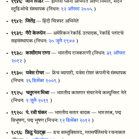
१९४६:
जॉन लोडर
— इंग्लिश ध्वनी अभियंते आणि निर्माते, सदर्न
स्टुडिओचे संस्थापक
(निधन:
१२ ऑगस्ट २००५
)
१९४२:
जितेंद्र
— हिंदी चित्रपट अभिनेते
१९३९:
गॅरी केलग्रेन
— अमेरिकन रेकॉर्ड उत्पादक, रेकॉर्ड प्लांटचे
सहसंस्थापक
(निधन:
२० जुलै १९७७
)
१९३८:
काशीराम राणा
— भारतीय राजकारणी
(निधन:
३१ ऑगस्ट
२०१२
)
१९३०:
यवेस रोचर
— फ्रेंच व्यापारी, यवेस रोशर कंपनीचे संस्थापक
(निधन:
२६ डिसेंबर २००९
)
१९२५:
चतुरनन मिश्रा
— भारतीय कामगार संघटनेचे कम्युनिस्ट नेते
(निधन:
२ जुलै २०११
)
१९२०:
पं. रवी शंकर
— भारतीय सतार वादक — भारतरत्न, पद्म
विभूषण, पद्म भूषण
(निधन:
१२ डिसेंबर २०१२
)
१८९६:
फ्रिट्स पेउट्झ
— डच वास्तुविशारद, ग्लासपॅलिसचे रचनाकार