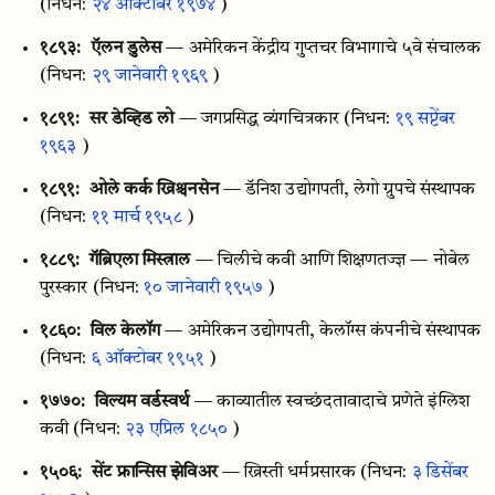
(निधन:
२४ ऑक्टोबर १९७४
)
१८९३:
ऍलन डुलेस
— अमेरिकन केंद्रीय गुप्तचर विभागाचे ५वे संचालक
(निधन:
२९ जानेवारी १९६९
)
१८९१:
सर डेव्हिड लो
— जगप्रसिद्ध व्यंगचित्रकार
(निधन:
१९ सप्टेंबर
१९६३
)
१८९१:
ओले कर्क ख्रिश्चनसेन
— डॅनिश उद्योगपती, लेगो ग्रुपचे संस्थापक
(निधन:
११ मार्च १९५८
)
१८८९:
गॅब्रिएला मिस्त्राल
— चिलीचे कवी आणि शिक्षणतज्ज्ञ — नोबेल
पुरस्कार
(निधन:
१० जानेवारी १९५७
)
१८६०:
विल केलॉग
— अमेरिकन उद्योगपती, केलॉग्स कंपनीचे संस्थापक
(निधन:
६ ऑक्टोबर १९५१
)
१७७०:
विल्यम वर्डस्वर्थ
— काव्यातील स्वच्छंदतावादाचे प्रणेते इंग्लिश
कवी
(निधन:
२३ एप्रिल १८५०
)
१५०६:
सेंट फ्रान्सिस झेविअर
— ख्रिस्ती धर्मप्रसारक
(निधन:
३ डिसेंबर