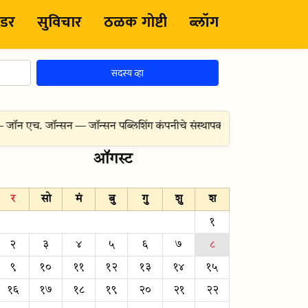
ंडर
सुविचार
ठळक गोष्टी
ब्लॉग
सदस्य व्हा
 एच. जॉन्सन — जॉन्सन पब्लिशिंग कंपनीचे संस्थापक
(जन्म:
१९ जानेवारी १९१८
ऑगस्ट
र
सो
मं
बु
गु
शु
श
१
२
३
४
५
६
७
८
९
१०
११
१२
१३
१४
१५
१६
१७
१८
१९
२०
२१
२२