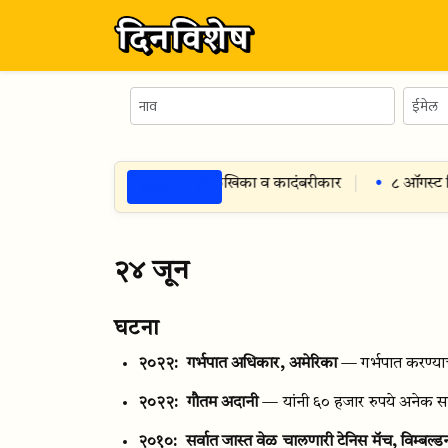
ठळक गोष्टी
गस्ट १९९८
— सुमती क्षेत्रमाडे — लेखिका व कादंबरीकार
८ ऑगस्ट विशे
२४ जून
घटना
२०२२:
गर्भपात अधिकार, अमेरिका
— गर्भपात करण्याच
२०२२:
गौतम अदानी
— यांनी ६० हजार रुपये अनेक स
२०१०:
सर्वात जास्त वेळ चालणारी टेनिस मॅच, विम्बल्ड