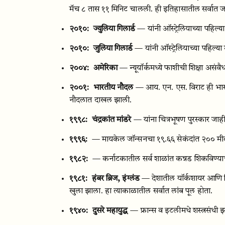
मॅच ८ तास ११ मिनिट चालली. ही इतिहासातील सर्वात ज
२०१०:
ज्युलिया गिलार्ड
— यांनी ऑस्ट्रेलियाच्या पहिल्य
२०१०:
जुलिया गिलार्ड
— यांनी ऑस्ट्रेलियाच्या पहिल्य
२००४:
अमेरिका
— न्यूयॉर्कमध्ये फाशीची शिक्षा अस
२००१:
भारतीय नौदल
— आय. एन. एस. विराट ही भार
नौदलात दाखल झाली.
१९९८:
चंद्रकांत मांडरे
— यांना चित्रभूषण पुरस्कार जाही
१९९६:
— मायकेल जॉन्सनचा १९.६६ सेकंदांत २०० मीटर 
१९८२:
— कर्नाटकातील सर्व शाळांत कन्नड शिकविण्या
१९८१:
हंबर ब्रिज, इंग्लंड
— देशातील यॉर्कशायर आणि ल
खुला झाला. हा त्याकाळातील सर्वात लांब पूल होता.
१९४०:
दुसरे महायुद्ध
— फ्रान्स व इटलीमधे शस्त्रसंधी 