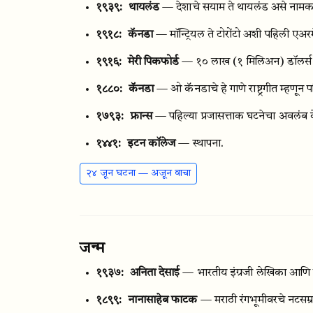
१९३९:
थायलंड
— देशाचे सयाम ते थायलंड असे नाम
१९१८:
कॅनडा
— मॉन्ट्रियल ते टोरोंटो अशी पहिली एअरम
१९१६:
मेरी पिकफोर्ड
— १० लाख (१ मिलिअन) डॉलर्स मा
१८८०:
कॅनडा
— ओ कॅनडाचे हे गाणे राष्ट्रगीत म्हणून पह
१७९३:
फ्रान्स
— पहिल्या प्रजासत्ताक घटनेचा अवलंब क
१४४१:
इटन कॉलेज
— स्थापना.
२४ जून घटना — अजून वाचा
जन्म
१९३७:
अनिता देसाई
— भारतीय इंग्रजी लेखिका आणि स
१८९९:
नानासाहेब फाटक
— मराठी रंगभूमीवरचे नटसम्