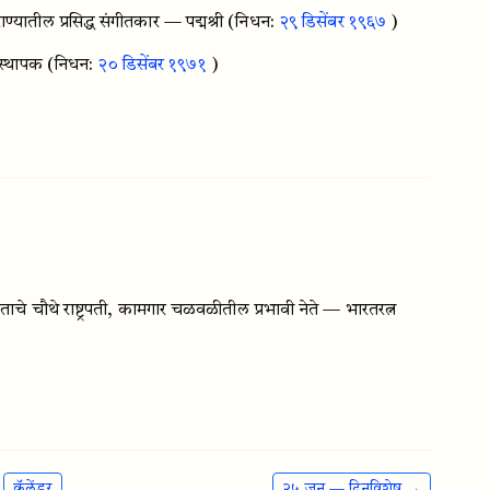
ण्यातील प्रसिद्ध संगीतकार — पद्मश्री
(निधन:
२९ डिसेंबर १९६७
)
ंस्थापक
(निधन:
२० डिसेंबर १९७१
)
 चौथे राष्ट्रपती, कामगार चळवळीतील प्रभावी नेते — भारतरत्न
कॅलेंडर
२५ जून — दिनविशेष →