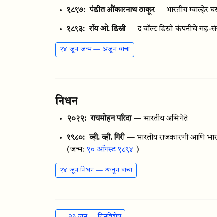
१८९७:
पंडीत औंकारनाथ ठाकूर
— भारतीय ग्वाल्हेर घरा
१८९३:
रॉय ओ. डिस्नी
— द वॉल्ट डिस्नी कंपनीचे सह-स
२४ जून जन्म — अजून वाचा
निधन
२०२२:
रायमोहन परिदा
— भारतीय अभिनेते
१९८०:
व्ही. व्ही. गिरी
— भारतीय राजकारणी आणि भारताचे
(जन्म:
१० ऑगस्ट १८९४
)
२४ जून निधन — अजून वाचा
← २३ जून — दिनविशेष