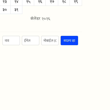
२३
२४
२५
२६
२७
२८
२९
३०
३१
कॅलेंडर २०२६
सदस्य व्हा