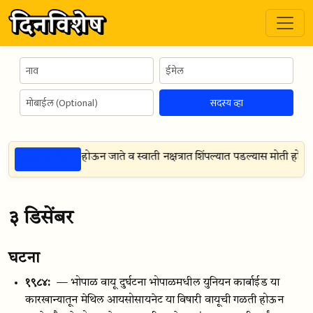
सदस्य व्हा
ठळक गोष्टी
ादावर पडल्यास नष्ट होऊन जाते व स्वाती नक्षत्रात शिंपल्यात पडल्यास मोती हो
३ डिसेंबर
घटना
१९८४:
— भोपाळ वायू दुर्घटना भोपाळमधील युनियन कार्बाईड या
कारखान्यातून मेथिल आयसोसायनेट या विषारी वायूची गळती होऊन