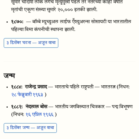
सुमारे चौदाशे लोक लगेच मृत्युमुखी पडले तर नंतरच्या काही वर्षांत
मृतांची एकूण संख्या सुमारे २०,००० इतकी झाली.
१८७०:
— बॉम्बे म्युच्युअल लाईफ ऍॅश्युअरन्स सोसायटी या भारतातील
पहिल्या विमा कंपनीची स्थापना झाली.
३ डिसेंबर घटना — अजून वाचा
जन्म
१८८४:
राजेन्द्र प्रसाद
— भारताचे पहिले राष्ट्रपती — भारतरत्न
(निधन:
२८ फेब्रुवारी १९६३
)
१८८२:
नंदलाल बोस
— भारतीय जगविख्यात चित्रकार — पद्म विभूषण
(निधन:
१६ एप्रिल १९६६
)
३ डिसेंबर जन्म — अजून वाचा