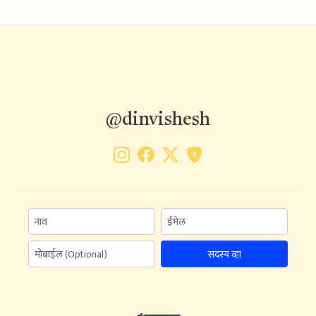
@dinvishesh
सदस्य व्हा