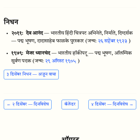
निधन
२०११:
देव आनंद
— भारतीय हिंदी चित्रपट अभिनेते, निर्माते, दिग्दर्शक
— पद्म भूषण, दादासाहेब फाळके पुरस्कार
(जन्म:
२६ सप्टेंबर १९२३
)
१९७९:
मेजर ध्यानचंद
— भारतीय हॉकीपटू — पद्म भूषण, ऑलम्पिक
सुर्वण पदक
(जन्म:
२९ ऑगस्ट १९०५
)
३ डिसेंबर निधन — अजून वाचा
← २ डिसेंबर — दिनविशेष
कॅलेंडर
४ डिसेंबर — दिनविशेष →