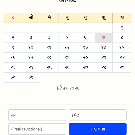
ऑगस्ट
र
सो
मं
बु
गु
शु
श
१
२
३
४
५
६
७
८
९
१०
११
१२
१३
१४
१५
१६
१७
१८
१९
२०
२१
२२
२३
२४
२५
२६
२७
२८
२९
३०
३१
कॅलेंडर २०२६
सदस्य व्हा