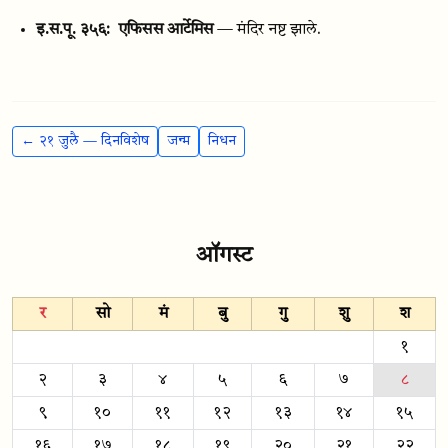
इ.स.पू. ३५६:
एफिसस आर्टेमिस
— मंदिर नष्ट झाले.
← २१ जुलै — दिनविशेष
जन्म
निधन
ऑगस्ट
र
सो
मं
बु
गु
शु
श
१
२
३
४
५
६
७
८
९
१०
११
१२
१३
१४
१५
१६
१७
१८
१९
२०
२१
२२