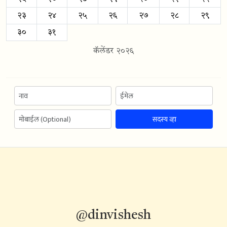
२३
२४
२५
२६
२७
२८
२९
३०
३१
कॅलेंडर २०२६
सदस्य व्हा
@dinvishesh