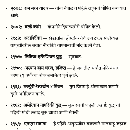
२००८:
राम बरन यादव
— यांना नेपाळचे पहिले राष्ट्रपती घोषित करण्यात
आले.
२००२:
वर्ल्ड कॉम
— कंपनीने दिवाळखोरी घोषित केली.
१९८३:
अंटार्क्टिका
— खंडातील व्होस्टॉक येथे उणे ८९.२ सेल्सियस
यापृथ्वीवरील सर्वात नीचांकी तापमानाची नोंद केली गेली.
१९७७:
लिबिया-इजिप्शियन युद्ध
— सुरुवात.
१९७०:
अस्वान हाय धरण, इजिप्त
— हे जगातील सर्वात मोठे बंधारा
धरण ११ वर्षांच्या बांधकामानंतर पूर्ण झाले.
१९६१:
मर्क्युरी-रेडस्टोन ४ मिशन
— गुस ग्रिसम हे अंतराळात जाणारे
दुसरे अमेरिकन बनले.
१९६१:
अमेरिकन नागरिकी युद्ध
— बुल रनची पहिली लढाई: युद्धाची
पहिली मोठी लढाई सुरू झाली आणि संपली.
१९५९:
एनएस सवाना
— हे पहिले अणुऊर्जेवर चालणारे मालवाहू जहाज