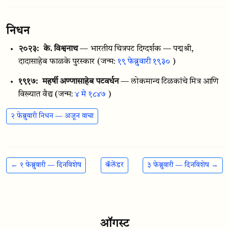
निधन
२०२३:
के. विश्वनाथ
— भारतीय चित्रपट दिग्दर्शक — पद्मश्री,
दादासाहेब फाळके पुरस्कार
(जन्म:
१९ फेब्रुवारी १९३०
)
१९१७:
महर्षी अण्णासाहेब पटवर्धन
— लोकमान्य टिळकांचे मित्र आणि
विख्यात वैद्य
(जन्म:
४ मे १८४७
)
२ फेब्रुवारी निधन — अजून वाचा
← १ फेब्रुवारी — दिनविशेष
कॅलेंडर
३ फेब्रुवारी — दिनविशेष →
ऑगस्ट