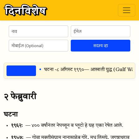
सदस्य व्हा
ठळक गोष्टी
्रीय मांजर दिन
घटना -
८ ऑगस्ट १९९०
— आखाती युद्ध (Gulf War) — इ
२ फेब्रुवारी
घटना
१९६२:
— ४०० वर्षांनंतर नेपच्यून व प्लूटो हे ग्रह एका रेषेत आले.
१९५७:
— गोवा मुक्तीसंग्राम नानासाहेब गोरे, मधू लिमये, जगन्नाथराव