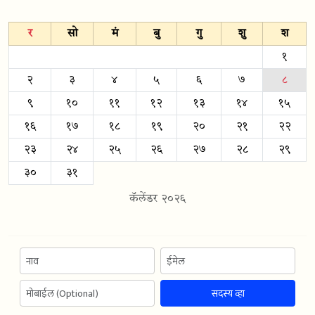
र
सो
मं
बु
गु
शु
श
१
२
३
४
५
६
७
८
९
१०
११
१२
१३
१४
१५
१६
१७
१८
१९
२०
२१
२२
२३
२४
२५
२६
२७
२८
२९
३०
३१
कॅलेंडर २०२६
सदस्य व्हा