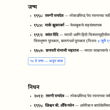
जन्म
१९९८:
तरुणी सचदेव
— लोकप्रसिध्द पेय रसनाच्या 
१९८४:
मार्क झुकरबर्ग
— फेसबुकचे सहसंस्थापक
१९१२:
वसंत शिंदे
— मराठी आणि हिंदी चित्रपटसृष्टीतील
चित्रभूषण पुरस्कार, बालगंधर्व पुरस्कार
(निधन:
४ जुलै 
१६५७:
छत्रपती संभाजी महाराज
— मराठा साम्राज्याचे 
१४ मे जन्म — अजून वाचा
निधन
२०१२:
तरुणी सचदेव
— लोकप्रसिध्द पेय रसनाच्या 
१९९५:
ख्रिश्चन बी. अँफिनसेन
— अमेरिकन बायोकेमिस्ट