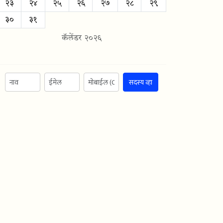
२३
२४
२५
२६
२७
२८
२९
३०
३१
कॅलेंडर २०२६
सदस्य व्हा