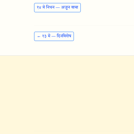
१४ मे निधन — अजून वाचा
← १३ मे — दिनविशेष