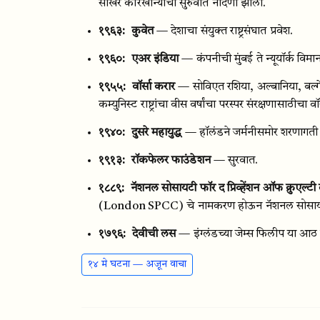
साखर कारखान्याची सुरुवात नोंदणी झाली.
१९६३:
कुवेत
— देशाचा संयुक्त राष्ट्रसंघात प्रवेश.
१९६०:
एअर इंडिया
— कंपनीची मुंबई ते न्यूयॉर्क विमा
१९५५:
वॉर्सा करार
— सोविएत रशिया, अल्बानिया, बल्गेरि
कम्युनिस्ट राष्ट्रांचा वीस वर्षांचा परस्पर संरक्षणासाठीचा
१९४०:
दुसरे महायुद्ध
— हॉलंडने जर्मनीसमोर शरणागती 
१९१३:
रॉकफेलर फाउंडेशन
— सुरवात.
१८८९:
नॅशनल सोसायटी फॉर द प्रिव्हेंशन ऑफ क्रुएल्टी टू
(London SPCC) चे नामकरण होऊन नॅशनल सोसायटी फॉर द
१७९६:
देवीची लस
— इंग्लंडच्या जेम्स फिलीप या आठ
१४ मे घटना — अजून वाचा