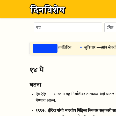
ठळक गोष्टी
विशेष दिन — भारत छोडो आंदोलन, क्रांतिदिन
सुविचार —
झोप संपत्ती 
१४ मे
घटना
२०२२:
— भारताने गहू निर्यातीवर तात्काळ बंदी घातली. 
घेण्यात आला.
१९९७:
इंदिरा गांधी भारतीय मिहिला विकास सहकारी 