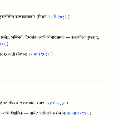
जाहिरातीतील बालकलाकार
(निधन:
१४ मे २०१२
)
 प्रसिद्ध अभिनेते, दिग्दर्शक आणि विनोदसम्राट — कलागौरव पुरस्कार,
१९९९
)
२रे छत्रपती
(निधन:
११ मार्च १६८९
)
जाहिरातीतील बालकलाकार
(जन्म:
१४ मे १९९८
)
 आणि शैक्षणिक — नोबेल पारितोषिक
(जन्म:
२६ मार्च १९१६
)