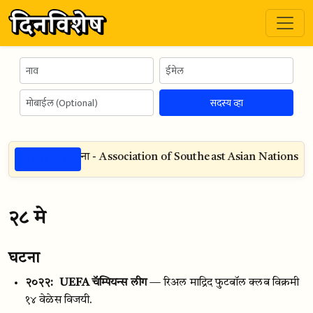
सदस्य व्हा
ठळक गोष्टी
व आशियाई राष्ट्र संघटना - Association of Southeast Asian Nations (ASEAN
२८ मे
घटना
२०२२:
UEFA चॅम्पियन्स लीग
— रिअल माद्रिद फुटबॉल क्लब विक्रमी
१४ वेळेस विजयी.