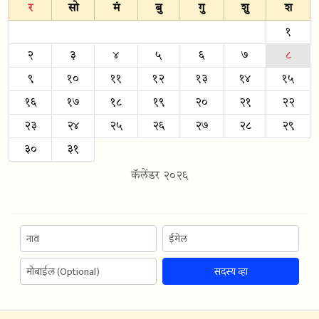
र
सो
मं
बु
गु
शु
श
१
२
३
४
५
६
७
८
९
१०
११
१२
१३
१४
१५
१६
१७
१८
१९
२०
२१
२२
२३
२४
२५
२६
२७
२८
२९
३०
३१
कॅलेंडर २०२६
सदस्य व्हा