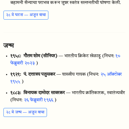
बहामनी सैन्याचा पराभव करून जुन्नर स्वतंत्र सल्तनतीची घोषणा केली.
२८ मे घटना — अजून वाचा
जन्म
१९५८:
गौतम शोम (सीनियर)
— भारतीय क्रिकेट खेळाडू
(निधन:
१०
फेब्रुवारी २०२३
)
१९२१:
पं. दत्तात्रय पलुसकर
— शास्त्रीय गायक
(निधन:
२५ ऑक्टोबर
१९५५
)
१८८३:
विनायक दामोदर सावरकर
— भारतीय क्रांतिकारक, स्वातंत्र्यवीर
(निधन:
२६ फेब्रुवारी १९६६
)
२८ मे जन्म — अजून वाचा