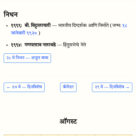
निधन
१९९९:
बी. विट्टालाचारी
— भारतीय दिग्दर्शक आणि निर्माते
(जन्म:
१८
जानेवारी १९२०
)
१९९४:
गणपतराव नलावडे
— हिंदूसभेचे नेते
२८ मे निधन — अजून वाचा
← २७ मे — दिनविशेष
कॅलेंडर
२९ मे — दिनविशेष →
ऑगस्ट