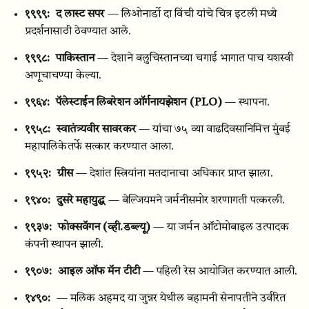
१९९९:
द लास्ट सपर
— लिओनार्डो दा विंची यांचे चित्र इटली मध्ये
प्रदर्शनासाठी ठेवण्यात आले.
१९९८:
पाकिस्तान
— देशाने बलुचिस्तानच्या चगाई भागात पाच यशस्वी
अणूचाचण्या केल्या.
१९६४:
पॅलेस्टाईन लिबरेशन ऑर्गनायझेशन (PLO)
— स्थापना.
१९५८:
स्वातंत्र्यवीर सावरकर
— यांचा ७५ व्या वाढदिवसानिमित्त मुंबई
महापालिकेतर्फे सत्कार करण्यात आला.
१९५२:
ग्रीस
— देशांत स्त्रियांना मतदानाचा अधिकार प्राप्त झाला.
१९४०:
दुसरे महायुद्ध
— बेल्जियमने जर्मनीसमोर शरणागती पत्करली.
१९३७:
फोक्सवॅगन (व्ही.डब्ल्यू)
— या जर्मन ऑटोमोबाइल उत्पादक
कंपनी स्थापन झाली.
१९०७:
आइल ऑफ मॅन टीटी
— पहिली रेस आयोजित करण्यात आली.
१४९०:
— मलिक अहमद या जुन्नर येथील बहामनी सेनापतीने उर्वरित