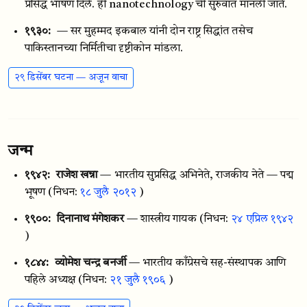
प्रसिद्ध भाषण दिले. ही nanotechnology ची सुरुवात मानली जाते.
१९३०:
— सर मुहम्मद इकबाल यांनी दोन राष्ट्र सिद्धांत तसेच
पाकिस्तानच्या निर्मितीचा दृष्टीकोन मांडला.
२९ डिसेंबर घटना — अजून वाचा
जन्म
१९४२:
राजेश खन्ना
— भारतीय सुप्रसिद्ध अभिनेते, राजकीय नेते — पद्म
भूषण
(निधन:
१८ जुलै २०१२
)
१९००:
दिनानाथ मंगेशकर
— शास्त्रीय गायक
(निधन:
२४ एप्रिल १९४२
)
१८४४:
व्योमेश चन्‍द्र बनर्जी
— भारतीय कॉंग्रेसचे सह-संस्थापक आणि
पहिले अध्यक्ष
(निधन:
२१ जुलै १९०६
)