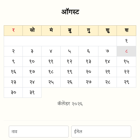
ऑगस्ट
र
सो
मं
बु
गु
शु
श
१
२
३
४
५
६
७
८
९
१०
११
१२
१३
१४
१५
१६
१७
१८
१९
२०
२१
२२
२३
२४
२५
२६
२७
२८
२९
३०
३१
कॅलेंडर २०२६