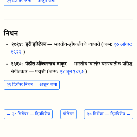
२९ डिसेंबर जन्म — अजून वाचा
निधन
२०१४:
हरी हरिलेला
— भारतीय-हाँगकाँगचे व्यापारी
(जन्म:
१० ऑगस्ट
१९२२
)
१९६७:
पंडीत औंकारनाथ ठाकूर
— भारतीय ग्वाल्हेर घराण्यातील प्रसिद्ध
संगीतकार — पद्मश्री
(जन्म:
२४ जून १८९७
)
२९ डिसेंबर निधन — अजून वाचा
← २८ डिसेंबर — दिनविशेष
कॅलेंडर
३० डिसेंबर — दिनविशेष →