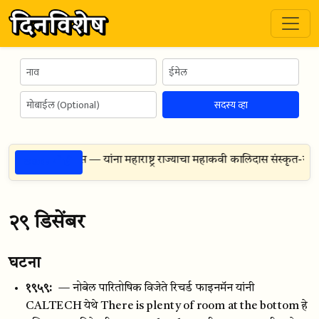
सदस्य व्हा
ठळक गोष्टी
दमूर्ती मोरेश्वर घैसास — यांना महाराष्ट्र राज्याचा महाकवी कालिदास संस्कृत-साधन
२९ डिसेंबर
घटना
१९५९:
— नोबेल पारितोषिक विजेते रिचर्ड फाइनमॅन यांनी
CALTECH येथे There is plenty of room at the bottom हे