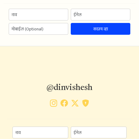
सदस्य व्हा
@dinvishesh