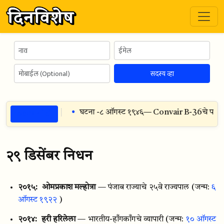
सदस्य व्हा
ठळक गोष्टी
ष्ट्रीय मांजर दिन
घटना -
८ ऑगस्ट १९४६
— Convair B-36चे पहिले उड्ड
२९ डिसेंबर निधन
२०१५:
ओमप्रकाश मल्होत्रा
— पंजाब राज्याचे २५वे राज्यपाल
(जन्म:
६
ऑगस्ट १९२२
)
२०१४:
हरी हरिलेला
— भारतीय-हाँगकाँगचे व्यापारी
(जन्म:
१० ऑगस्ट