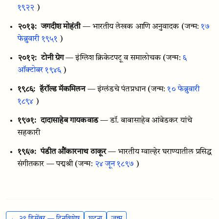
१९२२
)
२०१३:
जगदीश मोहंती
— भारतीय लेखक आणि अनुवादक
(जन्म:
१७
फेब्रुवारी १९५१
)
२०१२:
टोनी ग्रेग
— इंग्लिश क्रिकेटपटू व समालोचक
(जन्म:
६
ऑक्टोबर १९४६
)
१९८६:
हॅरॉल्ड मॅकमिलन
— इंग्लंडचे पंतप्रधान
(जन्म:
१० फेब्रुवारी
१८९४
)
१९७१:
दादासाहेब गायकवाड
— डॉ. बाबासाहेब आंबेडकर यांचे
सहकारी
१९६७:
पंडीत औंकारनाथ ठाकूर
— भारतीय ग्वाल्हेर घराण्यातील प्रसिद्ध
संगीतकार — पद्मश्री
(जन्म:
२४ जून १८९७
)
← २९ डिसेंबर — दिनविशेष
घटना
जन्म