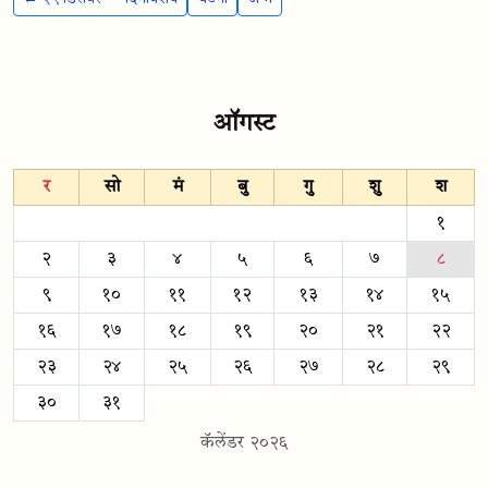
ऑगस्ट
र
सो
मं
बु
गु
शु
श
१
२
३
४
५
६
७
८
९
१०
११
१२
१३
१४
१५
१६
१७
१८
१९
२०
२१
२२
२३
२४
२५
२६
२७
२८
२९
३०
३१
कॅलेंडर २०२६