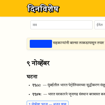
ठळक गोष्टी
स्ट १९४७
— थोर हायरडल व त्याच्या सहकाऱ्यांनी बाल्सा लाकडापासुन तयार के
९ नोव्हेंबर
घटना
१९८८:
— मुंबईतील भारत पेट्रोलियमच्या शुद्धीकरण सं
१९४७:
— भारत सरकारने जूनागढ संस्थान बरखास्त करु
९ नोव्हेंबर घटना — अजून वाचा