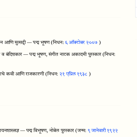
न आणि मुत्सद्दी — पद्म भूषण
(निधन:
६ ऑक्टोबर २००७
)
 व बंदिशकार — पद्म भूषण, संगीत नाटक अकादमी पुरस्कार
(निधन:
ीताचे कवी आणि राजकारणी
(निधन:
२१ एप्रिल १९३८
)
ास्त्रज्ञ — पद्म विभूषण, नोबेल पुरस्कार
(जन्म:
९ जानेवारी १९२२