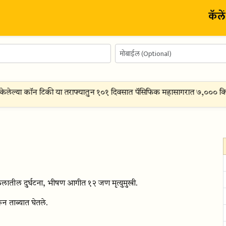
कॅले
लेल्या कॉन टिकी या तराफ्यातुन १०१ दिवसात पॅसिफिक महासागरात ७,००० किमी 
कुलातील दुर्घटना, भीषण आगीत १२ जण मृत्युमुखी.
न ताब्यात घेतले.