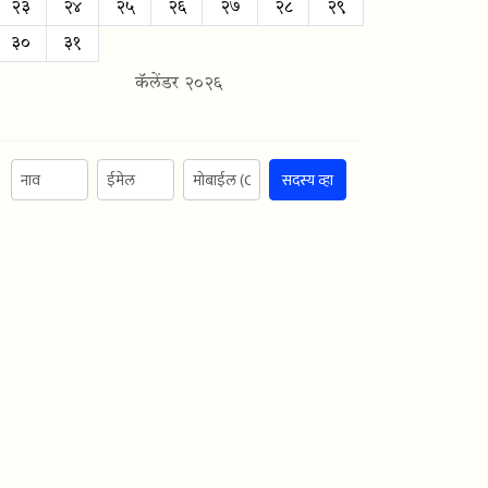
२३
२४
२५
२६
२७
२८
२९
३०
३१
कॅलेंडर २०२६
सदस्य व्हा