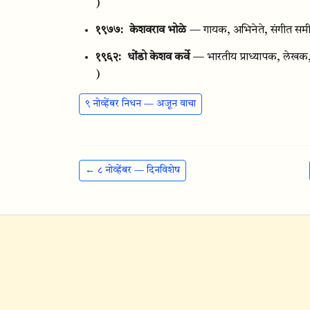
)
१९७७:
केशवराव भोळे
— गायक, अभिनेते, संगीत समी
१९६२:
धोंडो केशव कर्वे
— भारतीय प्राध्यापक, लेखक, 
)
९ नोव्हेंबर निधन — अजून वाचा
← ८ नोव्हेंबर — दिनविशेष