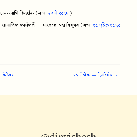
क्षक आणि दिग्दर्शक
(जन्म:
२३ मे १८९६
)
सामाजिक कार्यकर्ते — भारतरत्न, पद्म विभूषण
(जन्म:
१८ एप्रिल १८५८
कॅलेंडर
१० नोव्हेंबर — दिनविशेष →