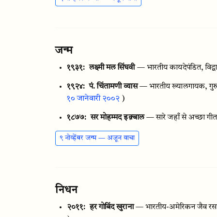
जन्म
१९३१:
लक्ष्मी मल सिंघवी
— भारतीय कायदेपंडित, विद्वा
१९२४:
पं. चिंतामणी व्यास
— भारतीय ख्यालगायक, गुरु
१० जानेवारी २००२
)
१८७७:
सर मोहम्मद इक़्बाल
— सारे जहाँ से अच्छा ग
९ नोव्हेंबर जन्म — अजून वाचा
निधन
२०११:
हर गोबिंद खुराना
— भारतीय-अमेरिकन जैव रसायनश