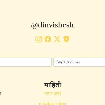
@dinvishesh
माहिती
ध
वापर अटी
गोपनीयता धोरण