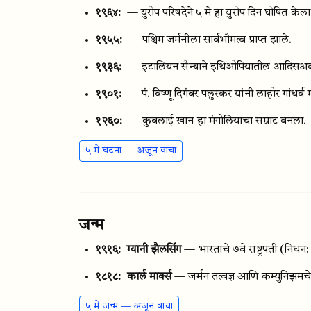
१९६४:
— युरोप परिषदेने ५ मे हा युरोप दिन घोषित केला
१९५५:
— पश्चिम जर्मनीला सार्वभौमत्व प्राप्त झाले.
१९३६:
— इटालियन सैन्याने इथिओपियातील आदिसअबा
१९०१:
— पं. विष्णू दिगंबर पलुस्कर यांनी लाहोर गांधर्व
१२६०:
— कुबलाई खान हा मंगोलियाचा सम्राट बनला.
५ मे घटना — अजून वाचा
जन्म
१९१६:
ग्यानी झैलसिंग
— भारताचे ७वे राष्ट्रपती
(निधन
१८१८:
कार्ल मार्क्स
— जर्मन तत्वज्ञ आणि कम्युनिझमचे प
५ मे जन्म — अजून वाचा