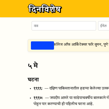
ठळक गोष्टी
स्ट १९९४
— डॉ. भानुबेन नानावटी कॉलेज ऑफ आर्किटेक्चर फॉर वुमन, पु
५ मे
घटना
१९९९:
— दक्षिण पाकिस्तानातील हडप्पा केलेल्या उत्खननात
१९९७:
— जयदीप आमरे या साडेपाचवर्षीय बालकाने गोव
पोहून पार करण्याची ही पहिलीच घटना आहे.