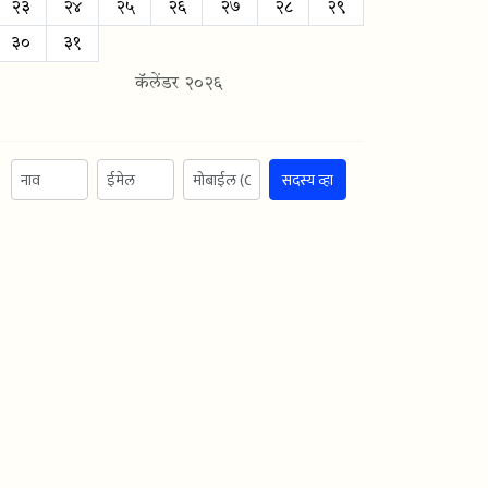
२३
२४
२५
२६
२७
२८
२९
३०
३१
कॅलेंडर २०२६
सदस्य व्हा