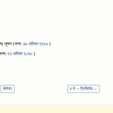
्म भूषण
(जन्म:
३० ऑगस्ट १९०४
)
जन्म:
१२ ऑगस्ट १८९०
)
कॅलेंडर
६ मे — दिनविशेष →