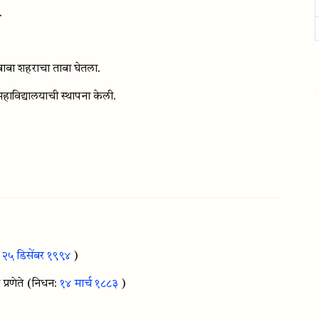
.
बा शहराचा ताबा घेतला.
 महाविद्यालयाची स्थापना केली.
:
२५ डिसेंबर १९९४
)
्रणेते
(निधन:
१४ मार्च १८८३
)