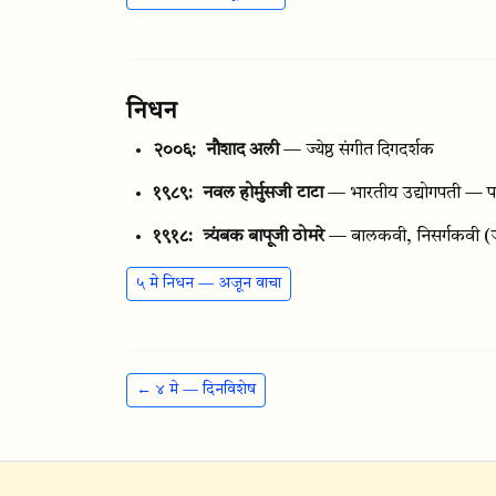
निधन
२००६:
नौशाद अली
— ज्येष्ठ संगीत दिगदर्शक
१९८९:
नवल होर्मुसजी टाटा
— भारतीय उद्योगपती — पद
१९१८:
त्र्यंबक बापूजी ठोमरे
— बालकवी, निसर्गकवी
(
५ मे निधन — अजून वाचा
← ४ मे — दिनविशेष