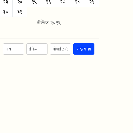
२३
२४
२५
२६
२७
२८
२९
३०
३१
कॅलेंडर २०२६
सदस्य व्हा