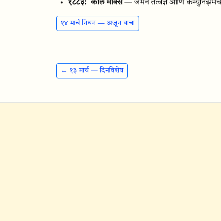
१८८३:
कार्ल मार्क्स
— जर्मन तत्वज्ञ आणि कम्युनिझमचे प
१४ मार्च निधन — अजून वाचा
← १३ मार्च — दिनविशेष