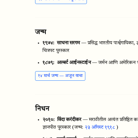
जन्म
१९७४:
साधना सरगम
— प्रसिद्ध भारतीय पार्श्वगायिका,
चित्रपट पुरस्कार
१८७९:
अल्बर्ट आईनस्टाईन
— जर्मन आणि अमेरिकन भौत
१४ मार्च जन्म — अजून वाचा
निधन
२०१०:
विंदा करंदीकर
— मराठीतील अत्यंत प्रतिष्ठि
ज्ञानपीठ पुरस्कार
(जन्म:
२३ ऑगस्ट १९१८
)