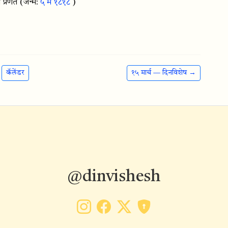
्रणेते
(जन्म:
५ मे १८१८
)
कॅलेंडर
१५ मार्च — दिनविशेष →
@dinvishesh