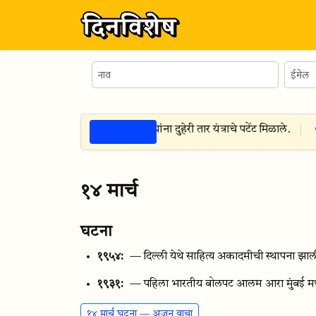
ठळक गोष्टी
 ऑगस्ट १८९२
— थॉमस एडिसन — यांना दुहेरी तार यंत्राचे पटेंट मिळाले.
१४ मार्च
घटना
१९५४:
— दिल्ली येथे साहित्य अकादमीची स्थापना झाल
१९३१:
— पहिला भारतीय बोलपट आलम आरा मुंबई मध्ये 
१४ मार्च घटना — अजून वाचा