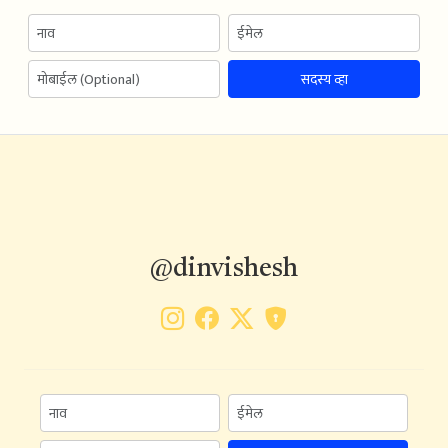
सदस्य व्हा
@dinvishesh