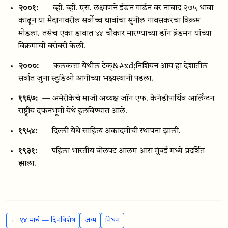
२००१:
— व्ही. व्ही. एस. लक्ष्मणने ईडन गार्डन वर नाबाद २७५ धावा
काढून या मैदानावरील सर्वोच्च धावांचा सुनील गावसकरचा विक्रम
मोडला. तसेच एका डावात ४४ चौकार मारण्याच्या डॉन ब्रॅडमन यांच्या
विक्रमाची बरोबरी केली.
२०००:
— कलकत्ता येथील टेक्&#xd;निशियन आय हा देशातील
सर्वात जुना स्टुडिओ आगीच्या भक्ष्यस्थानी पडला.
१९६७:
— अमेरीकेचे माजी अध्यक्ष जॉन एफ. केनेडीपार्थिव आर्लिंग्टन
राष्ट्रीय दफनभूमी येथे हलविण्यात आले.
१९५४:
— दिल्ली येथे साहित्य अकादमीची स्थापना झाली.
१९३१:
— पहिला भारतीय बोलपट आलम आरा मुंबई मध्ये प्रदर्शित
झाला.
← १४ मार्च — दिनविशेष
जन्म
निधन