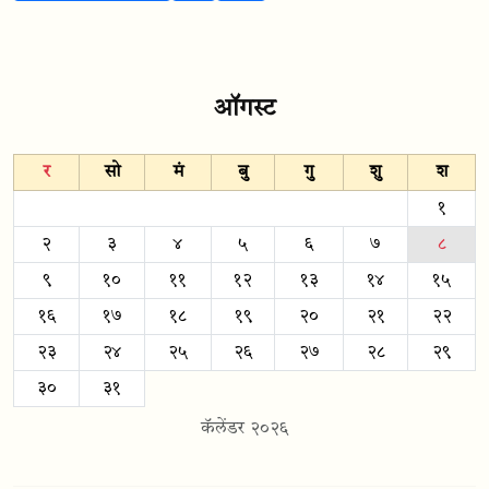
ऑगस्ट
र
सो
मं
बु
गु
शु
श
१
२
३
४
५
६
७
८
९
१०
११
१२
१३
१४
१५
१६
१७
१८
१९
२०
२१
२२
२३
२४
२५
२६
२७
२८
२९
३०
३१
कॅलेंडर २०२६