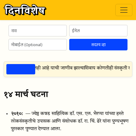
सदस्य व्हा
ठळक गोष्टी
प्रतिष्ठा शेत नांगरण्यातही आहे याची जाणीव झाल्याशिवाय कोणतीही संस्कृती खऱ्य
१४ मार्च घटना
२०१०:
— ज्येष्ठ कन्नड साहित्यिक डॉ. एस. एल. भैरप्पा यांच्या हस्ते
लोकसंस्कृतीचे उपासक आणि संशोधक डॉ. रा. चिं. ढेरे यांना पुण्यभूषण
पुरस्कार पुण्यात देण्यात आला.