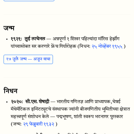
जन्म
१९२१:
लुई लाचेनल
— अन्नपूर्णा १ शिखर पहिल्यांदा मॉरिस हेर्झॉग
यांच्यासोबत सर करणारे फ्रेंच गिर्यारोहक
(निधन:
२५ नोव्हेंबर १९५५
)
१७ जुलै जन्म — अजून वाचा
निधन
२०२०:
सी.एस. शेषाद्री
— भारतीय गणितज्ञ आणि प्राध्यापक,चेन्नई
मॅथेमॅटिकल इन्स्टिट्यूटचे संस्थापक ज्यांनी बीजगणितीय भूमितीच्या क्षेत्रात
महत्त्वपूर्ण संशोधन केले — पद्मभूषण, शांती स्वरूप भटनागर पुरस्कार
(जन्म:
२९ फेब्रुवारी १९३२
)