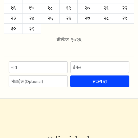
१६
१७
१८
१९
२०
२१
२२
२३
२४
२५
२६
२७
२८
२९
३०
३१
कॅलेंडर २०२६
सदस्य व्हा