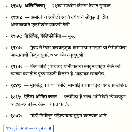
१९७६:
ऑलिम्पिकस्
— २१व्या स्पर्धांना कॅनडा देशात सुरवात.
१९७५:
— अमेरिकेचे अपोलो आणि रशियाचे सोयुझ ही दोन
अंतराळयाने एकमेकांस जोडली गेली.
१९५५:
डिस्नेलँड, कॅलिफोर्निया
— सुरू.
१९४७:
— मुंबई ते रेवस जलवाहतूक करणाऱ्या रामदास या फेरीबोटीला
जलसमाधी मिळून सुमारे ७०० लोक मृत्युमुखी.
१९१७:
— किंग जॉर्ज (पाचवा) यांनी फतवा काढून जाहीर केले की
त्यांच्या वंशातील पुरुष मंडळी विंडसर हे आडनाव लावतील.
१८४१:
— सुप्रसिद्ध पंच या विनोदी साप्ताहिकाचा पहिला अंक प्रकाशित.
१८१९:
ऍडॅम्स-ओनिस करार
— फ्लोरिडा हे राज्य अमेरिकेने स्पेनकडुन
५ दशलक्ष डॉलर देऊन विकत घेतले.
१८०२:
— मोडी लिपीतून पहिल्यांदाच मुद्रण करण्यात आले.
१७ जुलै घटना — अजून वाचा