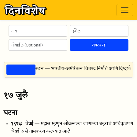
सदस्य व्हा
ठळक गोष्टी
०
— एम. नाईट श्यामलन — भारतीय-अमेरिकन चित्रपट निर्माते आणि दिग्दर्शक
१७ जुलै
घटना
१९९६:
चेन्नई
— मद्रास म्हणून ओळखल्या जाणार्‍या शहराचे अधिकृतपणे
चेन्नई असे नामकरण करण्यात आले