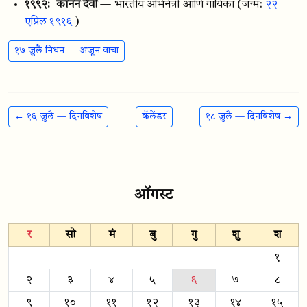
१९९२:
कानन देवी
— भारतीय अभिनेत्री आणि गायिका
(जन्म:
२२
एप्रिल १९१६
)
१७ जुलै निधन — अजून वाचा
← १६ जुलै — दिनविशेष
कॅलेंडर
१८ जुलै — दिनविशेष →
ऑगस्ट
र
सो
मं
बु
गु
शु
श
१
२
३
४
५
६
७
८
९
१०
११
१२
१३
१४
१५