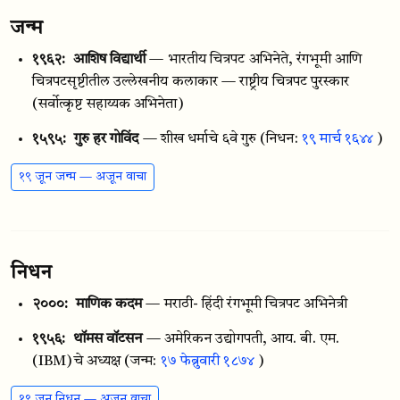
जन्म
१९६२:
आशिष विद्यार्थी
— भारतीय चित्रपट अभिनेते, रंगभूमी आणि
चित्रपटसृष्टीतील उल्लेखनीय कलाकार — राष्ट्रीय चित्रपट पुरस्कार
(सर्वोत्कृष्ट सहाय्यक अभिनेता)
१५९५:
गुरु हर गोविंद
— शीख धर्माचे ६वे गुरु
(निधन:
१९ मार्च १६४४
)
१९ जून जन्म — अजून वाचा
निधन
२०००:
माणिक कदम
— मराठी- हिंदी रंगभूमी चित्रपट अभिनेत्री
१९५६:
थॉमस वॉटसन
— अमेरिकन उद्योगपती, आय. बी. एम.
(IBM)चे अध्यक्ष
(जन्म:
१७ फेब्रुवारी १८७४
)
१९ जून निधन — अजून वाचा