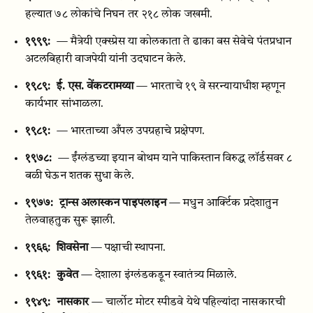
हल्यात ७८ लोकांचे निघन तर २१८ लोक जखमी.
१९९९:
— मैत्रेयी एक्स्प्रेस या कोलकाता ते ढाका बस सेवेचे पंतप्रधान
अटलबिहारी वाजपेयी यांनी उदघाटन केले.
१९८९:
ई. एस. वेंकटरामय्या
— भारताचे १९ वे सरन्यायाधीश म्हणून
कार्यभार सांभाळला.
१९८१:
— भारताच्या अँपल उपग्रहाचे प्रक्षेपण.
१९७८:
— ईंग्लंडच्या इयान बोथम याने पाकिस्तान विरुद्ध लॉर्डसवर ८
बळी घेऊन शतक सुधा केले.
१९७७:
ट्रान्स अलास्कन पाइपलाइन
— मधुन आर्क्टिक प्रदेशातुन
तेलवाहतुक सुरू झाली.
१९६६:
शिवसेना
— पक्षाची स्थापना.
१९६१:
कुवेत
— देशाला इंग्लंडकडून स्वातंत्र्य मिळाले.
१९४९:
नासकार
— चार्लोट मोटर स्पीडवे येथे पहिल्यांदा नासकारची