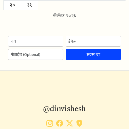
३०
३१
कॅलेंडर २०२६
सदस्य व्हा
@dinvishesh