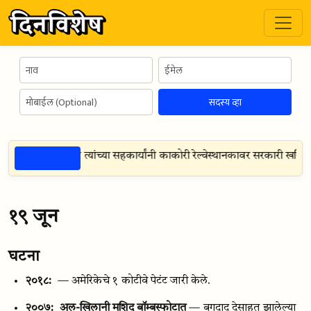
सदस्य व्हा
ठळक गोष्टी
रशेखर आझाद आणि त्यांच्या सहकार्यांनी काकोरी रेल्वेस्थानकावर सरकारी खजिना 
१९ जून
घटना
२०१८:
— अमेरिकेचे १ कोटीवे पेटंट जारी केले.
२००७:
अल-खिलानी मशिद बॉम्बस्फोटात
— बगदाद देसाहत झालेल्या