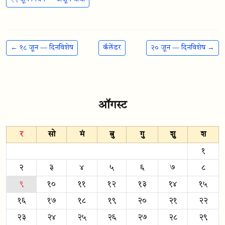
← १८ जून — दिनविशेष
कॅलेंडर
२० जून — दिनविशेष →
ऑगस्ट
र
सो
मं
बु
गु
शु
श
१
२
३
४
५
६
७
८
९
१०
११
१२
१३
१४
१५
१६
१७
१८
१९
२०
२१
२२
२३
२४
२५
२६
२७
२८
२९