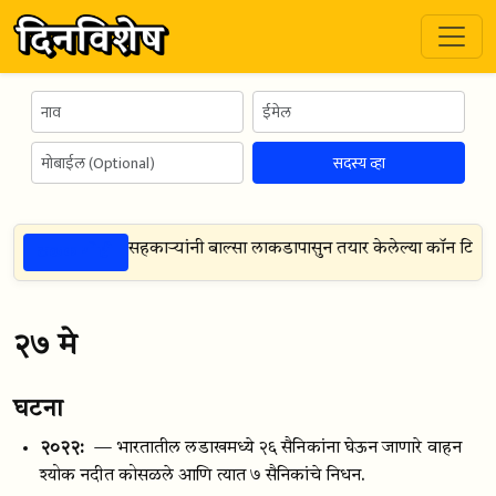
सदस्य व्हा
ठळक गोष्टी
ायरडल व त्याच्या सहकाऱ्यांनी बाल्सा लाकडापासुन तयार केलेल्या कॉन टिकी 
२७ मे
घटना
२०२२:
— भारतातील लडाखमध्ये २६ सैनिकांना घेऊन जाणारे वाहन
श्योक नदीत कोसळले आणि त्यात ७ सैनिकांचे निधन.