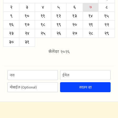
२
३
४
५
६
७
८
९
१०
११
१२
१३
१४
१५
१६
१७
१८
१९
२०
२१
२२
२३
२४
२५
२६
२७
२८
२९
३०
३१
कॅलेंडर २०२६
सदस्य व्हा