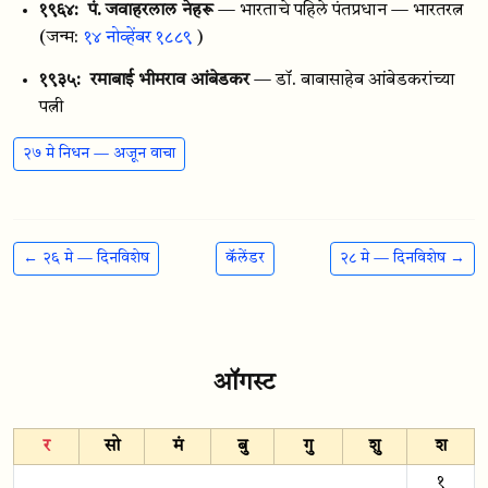
१९६४:
पं. जवाहरलाल नेहरू
— भारताचे पहिले पंतप्रधान — भारतरत्न
(जन्म:
१४ नोव्हेंबर १८८९
)
१९३५:
रमाबाई भीमराव आंबेडकर
— डॉ. बाबासाहेब आंबेडकरांच्या
पत्नी
२७ मे निधन — अजून वाचा
← २६ मे — दिनविशेष
कॅलेंडर
२८ मे — दिनविशेष →
ऑगस्ट
र
सो
मं
बु
गु
शु
श
१