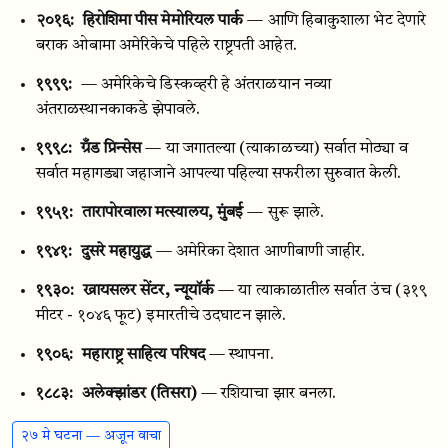
२०१६:
हिरोशिमा पीस मेमोरियल पार्क
— आणि हिबाकुशाला भेट देणारे
बराक ओबामा अमेरिकेचे पहिले राष्ट्रपती आहेत.
१९९९:
— अमेरिकेचे डिस्कव्हरी हे अंतराळयान नव्या
अंतराळस्थानकाकडे झेपावले.
१९९८:
ग्रँड प्रिन्सेस
— या जगातल्या (त्याकाळच्या) सर्वात मोठ्या व
सर्वात महागड्या जहाजाने आपल्या पहिल्या सफरीला सुरुवात केली.
१९५१:
तारापोरवाला मत्स्यालय, मुंबई
— सुरू झाले.
१९४१:
दुसरे महायुद्ध
— अमेरिका देशात आणीबाणी जाहीर.
१९३०:
ख्रायसलर सेंटर, न्यूयॉर्क
— या त्याकाळातील सर्वात उंच (३१९
मीटर - १०४६ फूट) इमारतीचे उदघाटन झाले.
१९०६:
महाराष्ट्र साहित्य परिषद
— स्थापना.
१८८३:
अलेक्झांडर (तिसरा)
— रशियाचा झार बनला.
२७ मे घटना — अजून वाचा