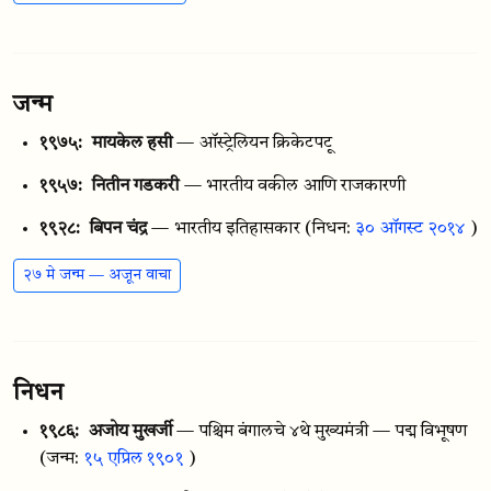
जन्म
१९७५:
मायकेल हसी
— ऑस्ट्रेलियन क्रिकेटपटू
१९५७:
नितीन गडकरी
— भारतीय वकील आणि राजकारणी
१९२८:
बिपन चंद्र
— भारतीय इतिहासकार
(निधन:
३० ऑगस्ट २०१४
)
२७ मे जन्म — अजून वाचा
निधन
१९८६:
अजोय मुखर्जी
— पश्चिम बंगालचे ४थे मुख्यमंत्री — पद्म विभूषण
(जन्म:
१५ एप्रिल १९०१
)