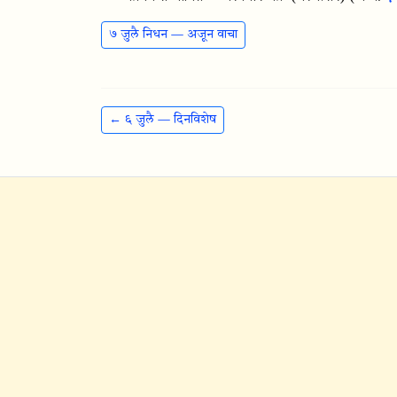
७ जुलै निधन — अजून वाचा
← ६ जुलै — दिनविशेष