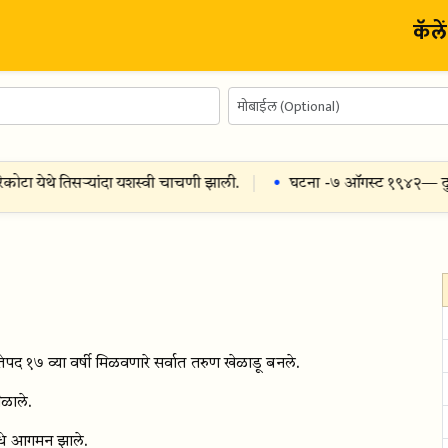
कॅले
ोटा येथे तिसर्‍यांदा यशस्वी चाचणी झाली.
घटना -
७ ऑगस्ट १९४२
— दुसरे 
तेपद १७ व्या वर्षी मिळवणारे सर्वात तरुण खेळाडू बनले.
िळाले.
धे आगमन झाले.