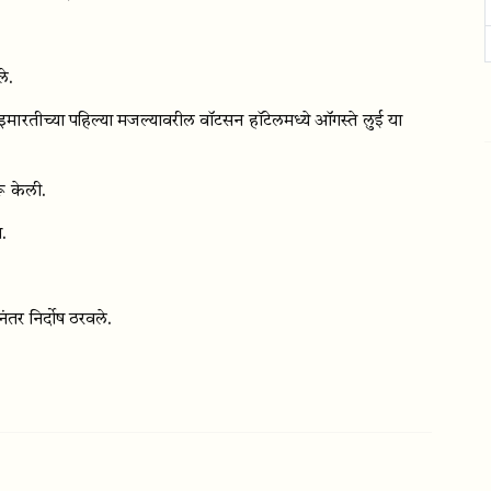
ले.
ा इमारतीच्या पहिल्या मजल्यावरील वॉटसन हॉटेलमध्ये ऑगस्ते लुई या
ू केली.
ा.
नंतर निर्दोष ठरवले.