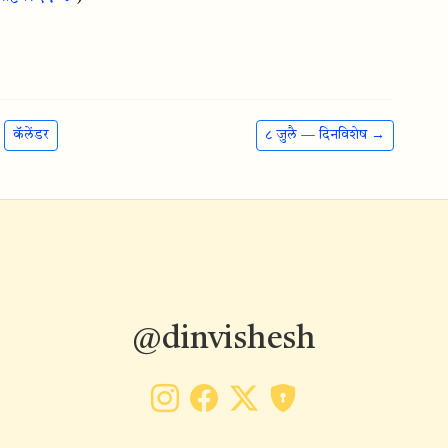
कॅलेंडर
८ जुलै — दिनविशेष →
@dinvishesh