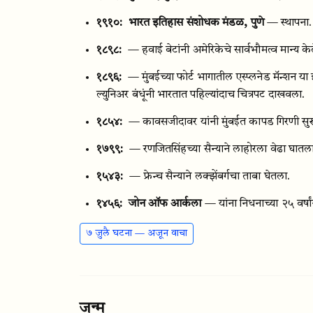
१९१०:
भारत इतिहास संशोधक मंडळ, पुणे
— स्थापना.
१८९८:
— हवाई बेटांनी अमेरिकेचे सार्वभौमत्व मान्य के
१८९६:
— मुंबईच्या फोर्ट भागातील एस्प्लनेड मॅन्शन य
ल्युनिअर बंधूंनी भारतात पहिल्यांदाच चित्रपट दाखवला.
१८५४:
— कावसजीदावर यांनी मुंबईत कापड गिरणी सुर
१७९९:
— रणजितसिंहच्या सैन्याने लाहोरला वेढा घातल
१५४३:
— फ्रेन्च सैन्याने लक्झेंबर्गचा ताबा घेतला.
१४५६:
जोन ऑफ आर्कला
— यांना निधनाच्या २५ वर्षां
७ जुलै घटना — अजून वाचा
जन्म