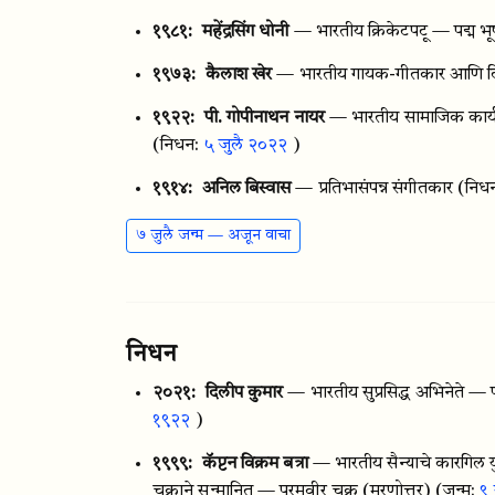
१९८१:
महेंद्रसिंग धोनी
— भारतीय क्रिकेटपटू — पद्म भूषण
१९७३:
कैलाश खेर
— भारतीय गायक-गीतकार आणि दिग्
१९२२:
पी. गोपीनाथन नायर
— भारतीय सामाजिक कार्यकर्
(निधन:
५ जुलै २०२२
)
१९१४:
अनिल बिस्वास
— प्रतिभासंपन्न संगीतकार
(निध
७ जुलै जन्म — अजून वाचा
निधन
२०२१:
दिलीप कुमार
— भारतीय सुप्रसिद्ध अभिनेते — प
१९२२
)
१९९९:
कॅप्टन विक्रम बत्रा
— भारतीय सैन्याचे कारगिल य
चक्राने सन्मानित — परमवीर चक्र (मरणोत्तर)
(जन्म:
९ 