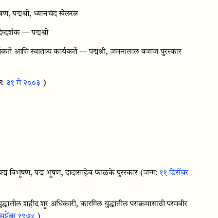
, पद्मश्री, ध्यानचंद खेलरत्न
दर्शक — पद्मश्री
ते आणि स्वातंत्र्य कार्यकर्ते — पद्मश्री, जमनालाल बजाज पुरस्कार
न:
३१ मे २००३
)
द्म विभूषण, पद्म भूषण, दादासाहेब फाळके पुरस्कार
(जन्म:
११ डिसेंबर
ुद्धातील शहीद शूर अधिकारी, कारगिल युद्धातील पराक्रमासाठी परमवीर
सप्टेंबर १९७४
)