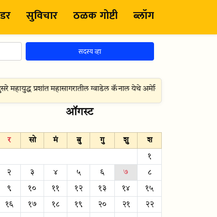
ंडर
सुविचार
ठळक गोष्टी
ब्लॉग
सदस्य व्हा
महायुद्ध प्रशांत महासागरातील ग्वाडेल कॅनाल येथे अमेरिकन सैन्य उतरले व दुस
ऑगस्ट
र
सो
मं
बु
गु
शु
श
१
२
३
४
५
६
७
८
९
१०
११
१२
१३
१४
१५
१६
१७
१८
१९
२०
२१
२२