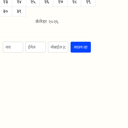
२३
२४
२५
२६
२७
२८
२९
३०
३१
कॅलेंडर २०२६
सदस्य व्हा