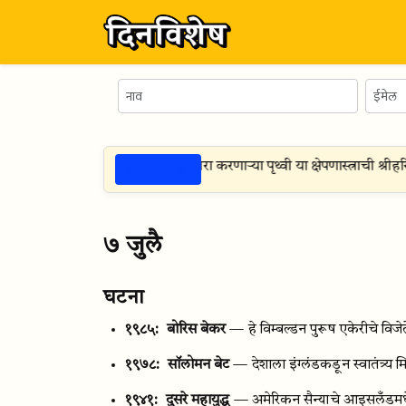
ठळक गोष्टी
ऑगस्ट १९९१
— जमिनीवरुन हवेत मारा करणार्‍या पृथ्वी या क्षेपणास्त्राची श्रीहरिक
७ जुलै
घटना
१९८५:
बोरिस बेकर
— हे विम्बल्डन पुरूष एकेरीचे विजे
१९७८:
सॉलोमन बेट
— देशाला इंग्लंडकडून स्वातंत्र्य म
१९४१:
दुसरे महायुद्ध
— अमेरिकन सैन्याचे आइसलँडम