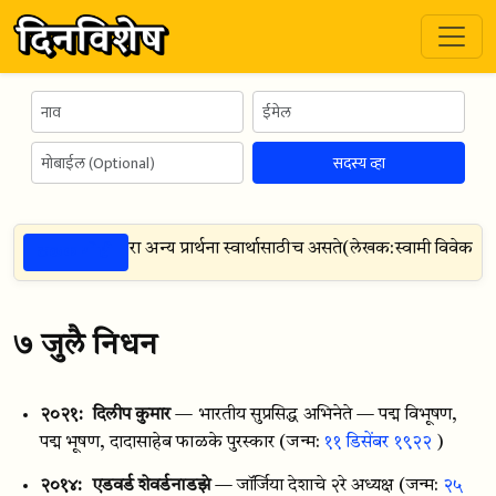
सदस्य व्हा
ठळक गोष्टी
साठीच प्रार्थना करा अन्य प्रार्थना स्वार्थासाठीच असते
(
लेखक:
स्वामी विवेकानंद
७ जुलै निधन
२०२१:
दिलीप कुमार
— भारतीय सुप्रसिद्ध अभिनेते — पद्म विभूषण,
पद्म भूषण, दादासाहेब फाळके पुरस्कार
(जन्म:
११ डिसेंबर १९२२
)
२०१४:
एडवर्ड शेवर्डनाडझे
— जॉर्जिया देशाचे २रे अध्यक्ष
(जन्म:
२५