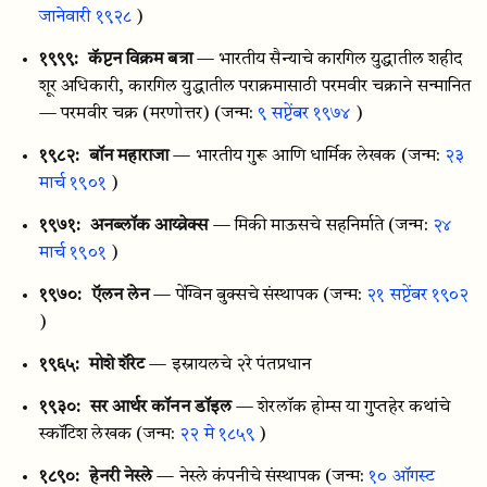
जानेवारी १९२८
)
१९९९:
कॅप्टन विक्रम बत्रा
— भारतीय सैन्याचे कारगिल युद्धातील शहीद
शूर अधिकारी, कारगिल युद्धातील पराक्रमासाठी परमवीर चक्राने सन्मानित
— परमवीर चक्र (मरणोत्तर)
(जन्म:
९ सप्टेंबर १९७४
)
१९८२:
बॉन महाराजा
— भारतीय गुरू आणि धार्मिक लेखक
(जन्म:
२३
मार्च १९०१
)
१९७१:
अनब्लॉक आय्व्रेक्स
— मिकी माऊसचे सहनिर्माते
(जन्म:
२४
मार्च १९०१
)
१९७०:
ऍलन लेन
— पेंग्विन बुक्सचे संस्थापक
(जन्म:
२१ सप्टेंबर १९०२
)
१९६५:
मोशे शॅरेट
— इस्रायलचे २रे पंतप्रधान
१९३०:
सर आर्थर कॉनन डॉइल
— शेरलॉक होम्स या गुप्तहेर कथांचे
स्कॉटिश लेखक
(जन्म:
२२ मे १८५९
)
१८९०:
हेनरी नेस्ले
— नेस्ले कंपनीचे संस्थापक
(जन्म:
१० ऑगस्ट