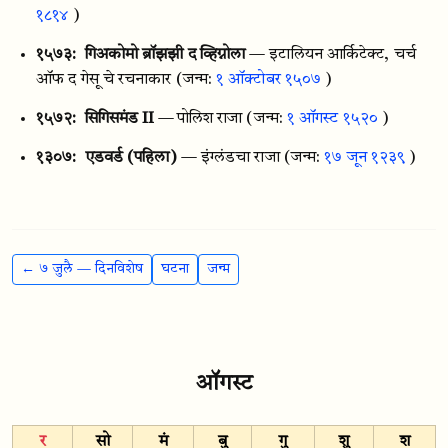
१८१४
)
१५७३:
गिअकोमो ब्रॉझझी द व्हिग्नोला
— इटालियन आर्किटेक्ट, चर्च
ऑफ द गेसू चे रचनाकार
(जन्म:
१ ऑक्टोबर १५०७
)
१५७२:
सिगिसमंड II
— पोलिश राजा
(जन्म:
१ ऑगस्ट १५२०
)
१३०७:
एडवर्ड (पहिला)
— इंग्लंडचा राजा
(जन्म:
१७ जून १२३९
)
← ७ जुलै — दिनविशेष
घटना
जन्म
ऑगस्ट
र
सो
मं
बु
गु
शु
श