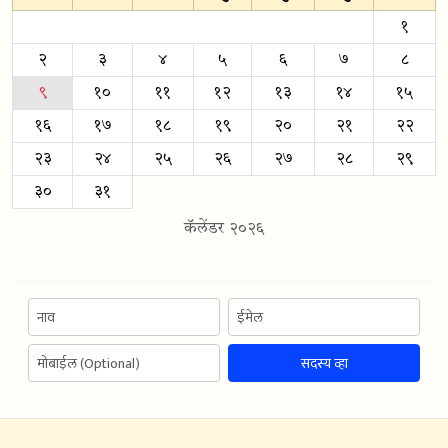
१
२
३
४
५
६
७
८
९
१०
११
१२
१३
१४
१५
१६
१७
१८
१९
२०
२१
२२
२३
२४
२५
२६
२७
२८
२९
३०
३१
कॅलेंडर २०२६
सदस्य व्हा