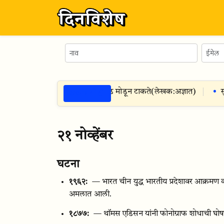
ठळक गोष्टी
—
जिभेला हात नसले तरी दुसऱ्यांचे हाड मोडून टाकते
(
लेखक:
अज्ञात
)
सुव
२१ नोव्हेंबर
घटना
१९६२:
— भारत चीन युद्ध भारतीय प्रदेशावर आक्रमण करण
अमलात आली.
१८७७:
— थॉमस एडिसन यांनी फोनोग्राफ शोधाची घोष