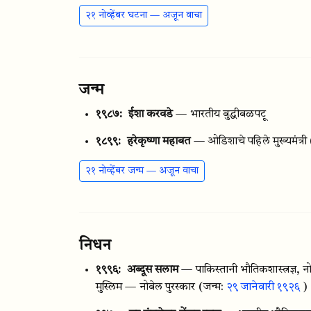
२१ नोव्हेंबर घटना — अजून वाचा
जन्म
१९८७:
ईशा करवडे
— भारतीय बुद्धीबळपटू
१८९९:
हरेकृष्णा महाबत
— ओडिशाचे पहिले मुख्यमंत्री
२१ नोव्हेंबर जन्म — अजून वाचा
निधन
१९९६:
अब्दूस सलाम
— पाकिस्तानी भौतिकशास्त्रज्ञ, न
मुस्लिम — नोबेल पुरस्कार
(जन्म:
२९ जानेवारी १९२६
)