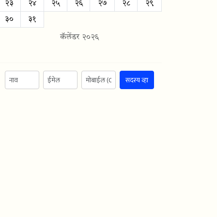
२३
२४
२५
२६
२७
२८
२९
३०
३१
कॅलेंडर २०२६
सदस्य व्हा