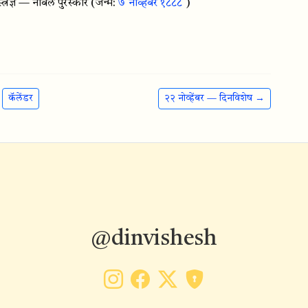
रज्ञ — नोबेल पुरस्कार
(जन्म:
७ नोव्हेंबर १८८८
)
कॅलेंडर
२२ नोव्हेंबर — दिनविशेष →
@dinvishesh