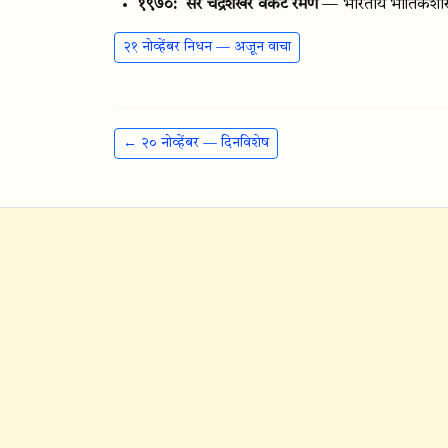
१९७०:
सर चंद्रशेखर वेंकट रमण
— भारतीय भौतिकशास्त्
२१ नोव्हेंबर निधन — अजून वाचा
← २० नोव्हेंबर — दिनविशेष