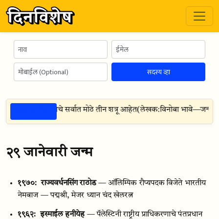
सदस्य व्हा
ठळक गोष्टी
धश्रद्धा हे माणसाचे सर्वात मोठे तीन शत्रू आहेत
(
लेखक:
विनोबा भावे
—
जन्म:
११ 
२९ जानेवारी जन्म
१९७०:
राज्यवर्धनसिंग राठोड
— ऑलिम्पिक रौप्यपदक विजेते भारतीय
नेमबाज — पद्मश्री, मेजर ध्यान चंद खेलरत्न
१९६२:
इस्माईल हनीयेह
— पॅलेस्टिनी राष्ट्रीय प्राधिकरणाचे पंतप्रधान