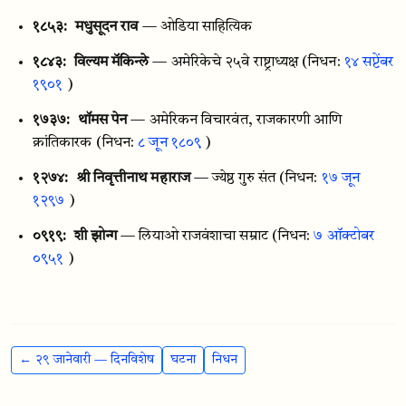
१८५३:
मधुसूदन राव
— ओडिया साहित्यिक
१८४३:
विल्यम मॅकिन्ले
— अमेरिकेचे २५वे राष्ट्राध्यक्ष
(निधन:
१४ सप्टेंबर
१९०१
)
१७३७:
थॉमस पेन
— अमेरिकन विचारवंत, राजकारणी आणि
क्रांतिकारक
(निधन:
८ जून १८०९
)
१२७४:
श्री निवृत्तीनाथ महाराज
— ज्येष्ठ गुरु संत
(निधन:
१७ जून
१२९७
)
०९१९:
शी झोन्ग
— लियाओ राजवंशाचा सम्राट
(निधन:
७ ऑक्टोबर
०९५१
)
← २९ जानेवारी — दिनविशेष
घटना
निधन