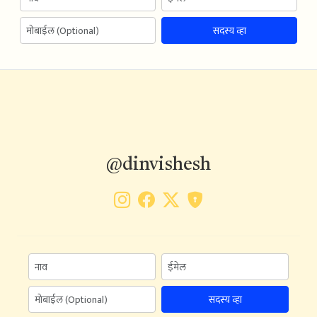
सदस्य व्हा
@dinvishesh
सदस्य व्हा