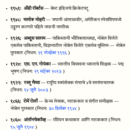
१९५१:
अँडी रॉबर्टस
— वेस्ट इंडिजचे क्रिकेटपटू
१९४८:
मामोरू मोहरी
— जपानी अंतराळवीर, अमेरिकन स्पेसशिपमध्ये
उड्डाण करणारे पहिले जपानी नागरिक
१९२६:
अब्दूस सलाम
— पाकिस्तानी भौतिकशास्त्रज्ञ, नोबेल विजेते
एकमेव पाकिस्तानी, विज्ञानातील नोबेल विजेते एकमेव मुस्लिम — नोबेल
पुरस्कार
(निधन:
२१ नोव्हेंबर १९९६
)
१९२४:
एस. एन. गोयंका
— भारतीय विपश्यना ध्यानाचे शिक्षक — पद्म
भूषण
(निधन:
२९ सप्टेंबर २०१३
)
१९२२:
रज्जू भैय्या
— राष्ट्रीय स्वयंसेवक संघाचे ४थे सरसंघचालक
(निधन:
१४ जुलै २००३
)
१८६६:
रोमें रोलाँ
— फ्रेन्च लेखक, नाटककार व संगीत समीक्षक —
नोबेल पुरस्कार
(निधन:
३० डिसेंबर १९४४
)
१८६०:
अंतॉनचेकॉव्ह
— रशियन कथाकार आणि नाटककार
(निधन:
१५ जुलै १९०४
)