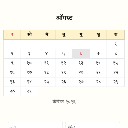
ऑगस्ट
र
सो
मं
बु
गु
शु
श
१
२
३
४
५
६
७
८
९
१०
११
१२
१३
१४
१५
१६
१७
१८
१९
२०
२१
२२
२३
२४
२५
२६
२७
२८
२९
३०
३१
कॅलेंडर २०२६