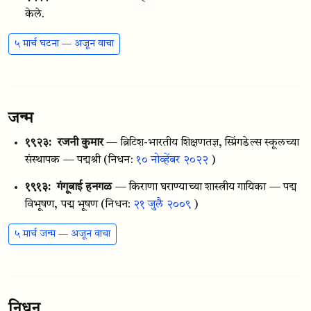
केले.
५ मार्च घटना — अजून वाचा
जन्म
१९२३:
रजनी कुमार
— ब्रिटिश-भारतीय शिक्षणतज्ञ, स्प्रिंगडेल्स स्कूलच्या
संस्थापक — पद्मश्री
(निधन:
१० नोव्हेंबर २०२२
)
१९१३:
गंगूबाई हनगळ
— किराणा घराण्याच्या शास्त्रीय गायिका — पद्म
विभूषण, पद्म भूषण
(निधन:
२१ जुलै २००९
)
५ मार्च जन्म — अजून वाचा
निधन