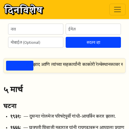
सदस्य व्हा
ठळक गोष्टी
९२५
— चंद्रशेखर आझाद आणि त्यांच्या सहकार्यांनी काकोरी रेल्वेस्थानकावर सरक
५ मार्च
घटना
१९३१:
— दुसऱ्या गोलमेज परिषदेपुर्वी गांधी-आयर्विन करार झाला.
१६६६:
— छत्रपती शिवाजी महाराज यांनी रायगडावरून आग्र्याला प्रयाण