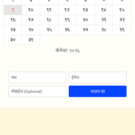
२
३
४
५
६
७
८
९
१०
११
१२
१३
१४
१५
१६
१७
१८
१९
२०
२१
२२
२३
२४
२५
२६
२७
२८
२९
३०
३१
कॅलेंडर २०२६
सदस्य व्हा