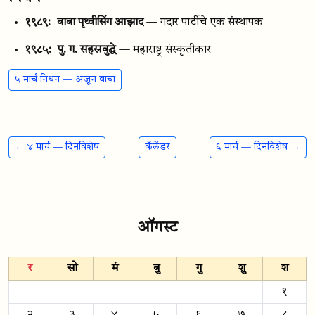
१९८९:
बाबा पृथ्वीसिंग आझाद
— गदार पार्टीचे एक संस्थापक
१९८५:
पु. ग. सहस्रबुद्धे
— महाराष्ट्र संस्कृतीकार
५ मार्च निधन — अजून वाचा
← ४ मार्च — दिनविशेष
कॅलेंडर
६ मार्च — दिनविशेष →
ऑगस्ट
र
सो
मं
बु
गु
शु
श
१