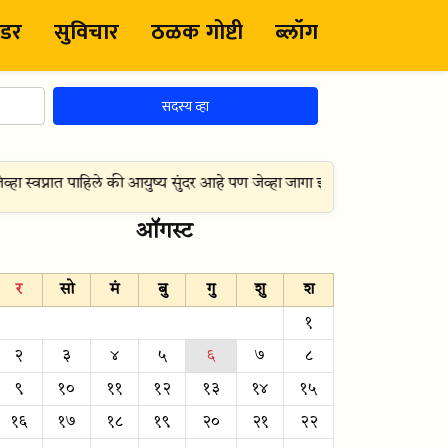
ंडर
सुविचार
ठळक गोष्टी
ब्लॉग
सदस्य व्हा
 स्वप्नात पाहिले की आयुष्य सुंदर आहे पण जेव्हा जागा झालो तेव्हा जाणवले की आयुष
ऑगस्ट
र
सो
मं
बु
गु
शु
श
१
२
३
४
५
६
७
८
९
१०
११
१२
१३
१४
१५
१६
१७
१८
१९
२०
२१
२२