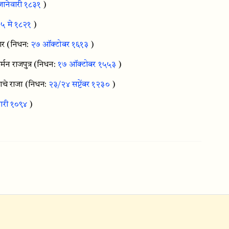
जानेवारी १८३१
)
:
५ मे १८२१
)
ार
(निधन:
२७ ऑक्टोबर १६१३
)
न राजपुत्र
(निधन:
१७ ऑक्टोबर १५५३
)
चे राजा
(निधन:
२३/२४ सप्टेंबर १२३०
)
ुवारी १०९४
)