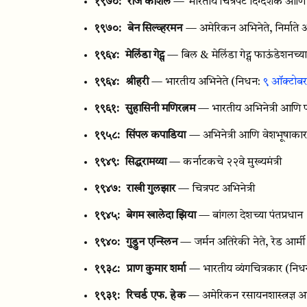
१९७०:
राज कौशल
— भारतीय चित्रपट दिग्दर्शक आणि न
१९७०:
बेन सिल्व्हरमन
— अमेरिकन अभिनेते, निर्माते
१९६४:
मेलिंडा गेट्स
— बिल & मेलिंडा गेट्स फाऊंडेशनच्य
१९६४:
श्रीहरी
— भारतीय अभिनेते
(निधन:
९ ऑक्टोब
१९६१:
सुहासिनी मणिरत्नम
— भारतीय अभिनेत्री आण
१९५८:
सिंपल कपाडिया
— अभिनेत्री आणि वेशभूषाका
१९४९:
सिद्धरामय्या
— कर्नाटकचे २२वे मुख्यमंत्री
१९४७:
राखी गुलझार
— चित्रपट अभिनेत्री
१९४५:
बेगम खालेदा झिया
— बांगला देशच्या पंतप्रधान
१९४०:
गुड्रुन एन्स्लिन
— जर्मन अतिरेकी नेते, रेड आर्मी
१९३८:
प्राण कुमार शर्मा
— भारतीय व्यंगचित्रकार
(निध
१९३१:
रिचर्ड एफ. हेक
— अमेरिकन रसायनशास्त्रज्ञ आ