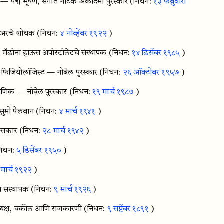
क — पद्म भूषण, संगीत नाटक अकादमी पुरस्कार
(निधन:
१३ फेब्रुवारी
चेअरचे शोधक
(निधन:
४ नोव्हेंबर १९२२
)
, मॅडोना हाऊस अपोस्टोलेटचे संस्थापक
(निधन:
१४ डिसेंबर १९८५
)
िजियोलॉजिस्ट — नोबेल पुरस्कार
(निधन:
२६ ऑक्टोबर १९५७
)
क्षणिक — नोबेल पुरस्कार
(निधन:
१९ मार्च १९८७
)
सुमो पैलवान
(निधन:
४ मार्च १९४१
)
हासकार
(निधन:
२८ मार्च १९४२
)
निधन:
५ डिसेंबर १९५०
)
 मार्च १९२२
)
चे सस्थापक
(निधन:
९ मार्च १९२६
)
 अध्यक्ष, वकील आणि राजकारणी
(निधन:
९ सप्टेंबर १८९१
)