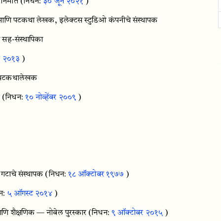
िर्माते
(निधन:
३० जून २०२१
)
 आणि पटकथा लेखक, इलेक्टस स्टुडिओ कंपनीचे संस्थापक
ा सह-संस्थापिका
र २०१३
)
ि पटकथालेखक
र
(निधन:
१० नोव्हेंबर २००९
)
 गटाचे संस्थापक
(निधन:
१८ ऑक्टोबर १९७७
)
न:
५ ऑगस्ट २०१४
)
णि शैक्षणिक — नोबेल पुरस्कार
(निधन:
९ ऑक्टोबर २०१५
)