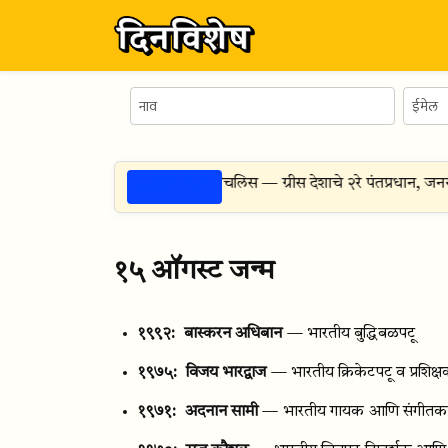
ठळक गोष्टी
 -
६ ऑगस्ट १७६५
— पेट्रोस मावरोमिचलिस — ग्रीस देशाचे २रे पंतप्रधान, जनर
१५ ऑगस्ट जन्म
१९९२:
बास्करन अधिबान
— भारतीय बुद्धिबळपटू
१९७५:
विजय भारद्वाज
— भारतीय क्रिकेटपटू व प्रशिक्
१९७१:
अदनान सामी
— भारतीय गायक आणि संगीतकार 