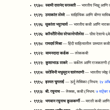
१९३०:
स्वामी दयानंद सरस्वती
— भारतीय भिक्षू आणि तत्
१९२९:
उमाकांत ठोमरे
— साहित्यिक आणि वीणा मासिक
१९२६:
सुकांता भट्टाचार्य
— भारतीय कवी आणि नाटक
१९२६:
कॉन्स्टँटिनोस स्टेफानोपॉलोस
— ग्रीस देशाचे ६
१९२४:
रामदर्श मिश्रा
— हिंदी साहित्यातील प्रख्यात क
१९२२:
वामनदादा कर्डक
— लोककवी
१९२२:
कुशाभाऊ ठाकरे
— वकील आणि राजकारणी
(
१९१७:
सरोजिनी मधुसूदन शारंगपाणी
— भारतीय ज्येष्ठ
१९१५:
इस्मत चुगताई
— ऊर्दू लेखिका
(निधन:
२४ ऑक
१९१३:
बी. रघुनाथ
— लेखक, कवी
(निधन:
७ सप्टेंब
१९१३:
भगवान रघुनाथ कुळकर्णी
— मराठी कवी आणि