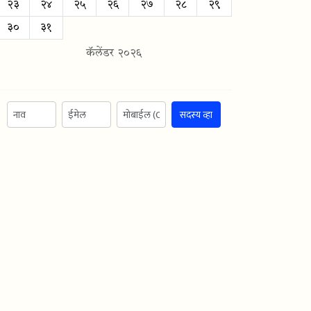
२३
२४
२५
२६
२७
२८
२९
३०
३१
कॅलेंडर २०२६
सदस्य व्हा