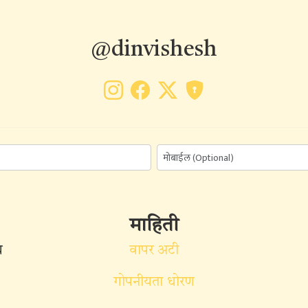
@dinvishesh
माहिती
ध
वापर अटी
गोपनीयता धोरण