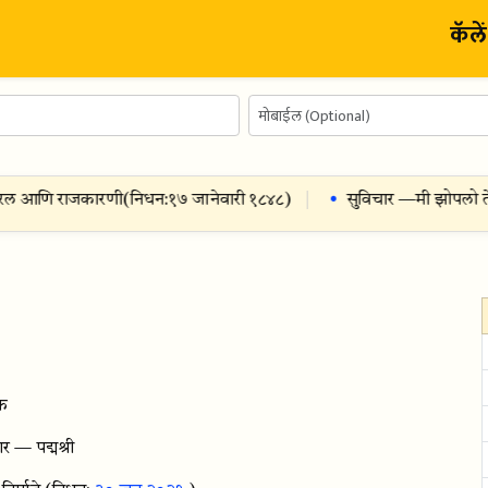
कॅले
ल आणि राजकारणी
(निधन:
१७ जानेवारी १८४८
)
सुविचार —
मी झोपलो तेव्हा
षक
— पद्मश्री