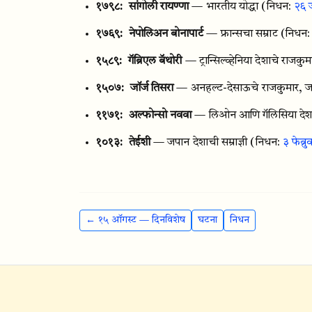
१७९८:
सांगोली रायण्णा
— भारतीय योद्धा
(निधन:
२६ 
१७६९:
नेपोलिअन बोनापार्ट
— फ्रान्सचा सम्राट
(निधन
१५८९:
गॅब्रिएल बॅथोरी
— ट्रान्सिल्व्हेनिया देशाचे राजकुम
१५०७:
जॉर्ज तिसरा
— अनहल्ट-देसाऊचे राजकुमार, जर्म
११७१:
अल्फोन्सो नववा
— लिओन आणि गॅलिसिया देशा
१०१३:
तेईशी
— जपान देशाची सम्राज्ञी
(निधन:
३ फेब्र
← १५ ऑगस्ट — दिनविशेष
घटना
निधन