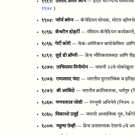
१९१२:
उस्ताद अमीर खान
— इंदौर घराण्याचे संस्थाप
१९७४
)
१९०४:
जॉर्ज क्लेन
— कॅनेडियन शोधक, मोटार व्हील
१८९६:
कॅथरीन डोहर्टी
— रशियन-कॅनेडियन कार्यकरर्ते
१८९६:
गेर्टी कोरी
— चेक-अमेरिकन बायोकेमिस्ट आणि फ
१८९२:
लुई डी ब्रॉग्ली
— फ्रेंच भौतिकशास्त्रज्ञ आणि शै
१८७७:
ताचियामा मिनीमोन
— जपानी २२वे योकोझुना 
१८७३:
रामप्रसाद चंदा
— भारतीय पुरातात्त्विक व इति
१८७२:
श्री अरबिंदो
— भारतीय क्रांतिकारक, धर्मगुरु
(
१८६७:
गणपतराव जोशी
— रंगभूमी अभिनेते
(निधन:
७
१८६५:
मिकाओ उसुई
— जपानी अध्यात्मिक गुरु, रेकी
१८०७:
ज्युल्स ग्रेव्ही
— फ्रेंच प्रजासत्ताक देशाचे ४थे