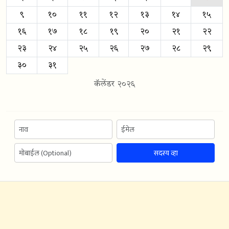
९
१०
११
१२
१३
१४
१५
१६
१७
१८
१९
२०
२१
२२
२३
२४
२५
२६
२७
२८
२९
३०
३१
कॅलेंडर २०२६
सदस्य व्हा