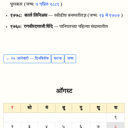
पुरस्कार
(जन्म:
७ एप्रिल १८८९
)
१७७८:
कार्ल लिनिअस
— स्वीडीश वनस्पतीतज्ञ
(जन्म:
२३ मे १७०७
)
१७६०:
रणवीरदत्ताजी शिंदे
— पानिपतच्या पहिल्या संग्रामातील
← १० जानेवारी — दिनविशेष
घटना
जन्म
ऑगस्ट
र
सो
मं
बु
गु
शु
श
१
२
३
४
५
६
७
८