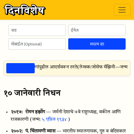
सदस्य व्हा
ठळक गोष्टी
चे चारित्र्य हे तेथील तरुणांपुढील आदर्शवरून ठरते
(
लेखक:
जोसेफ मॅझिनी
—
जन्म:
२२ 
१० जानेवारी निधन
२०१७:
रोमन हर्झोग
— जर्मनी देशाचे ७वे राष्ट्राध्यक्ष, वकील आणि
राजकारणी
(जन्म:
५ एप्रिल १९३४
)
२००२:
पं. चिंतामणी व्यास
— भारतीय ख्यालगायक, गुरु व बंदिशकार