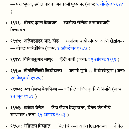
— पद्म भूषण, संगीत नाटक अकादमी पुरस्कार
(जन्म:
९ नोव्हेंबर १९२४
)
१९९९:
श्रीपाद कृष्ण केळकर
— स्वातंत्र्य सैनिक व समाजवादी
विचारवंत
१९९७:
अलेक्झांडर आर. टॉड
— स्कॉटिश बायोकेमिस्ट आणि शैक्षणिक
— नोबेल पारितोषिक
(जन्म:
२ ऑक्टोबर १९०७
)
१९९४:
गिरिजाकुमार माथूर
— हिंदी कवी
(जन्म:
२२ ऑगस्ट १९१९
)
१९९०:
तोचीनिशिकी कियोटाका
— जपानी सुमो ४४ वे योकोझुना
(जन्म:
२० फेब्रुवारी १९२५
)
१९७७:
रुथ ग्रेव्हस वेकफिल्ड
— चॉकोलेट चिप कुकीचे निर्माते
(जन्म:
१७ जून १९०३
)
१९७१:
कोको चॅनेल
— फ्रेंच फॅशन डिझायनर, चॅनेल कंपनीचे
संस्थापक
(जन्म:
१९ ऑगस्ट १८८३
)
१९५७:
गॅब्रिएला मिस्त्राल
— चिलीचे कवी आणि शिक्षणतज्ज्ञ — नोबेल