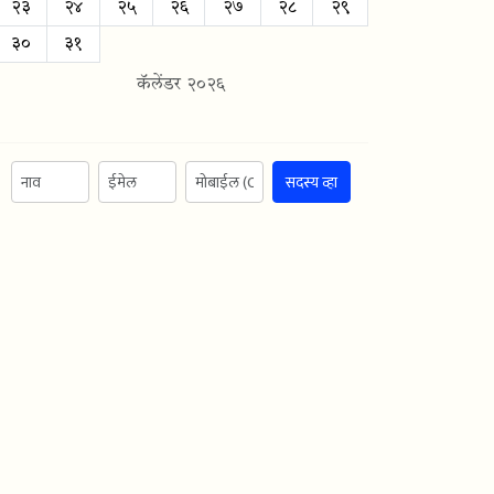
२३
२४
२५
२६
२७
२८
२९
३०
३१
कॅलेंडर २०२६
सदस्य व्हा