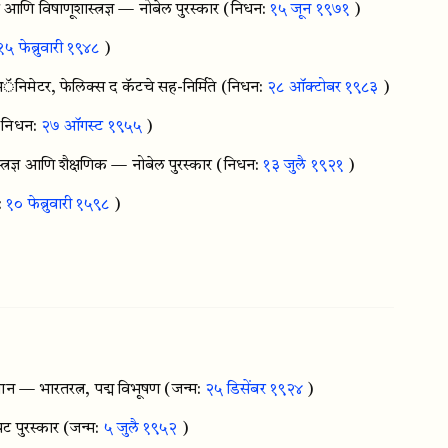
णि विषाणूशास्त्रज्ञ — नोबेल पुरस्कार
(निधन:
१५ जून १९७१
)
१५ फेब्रुवारी १९४८
)
निमेटर, फेलिक्स द कॅटचे सह-निर्मिते
(निधन:
२८ ऑक्टोबर १९८३
)
(निधन:
२७ ऑगस्ट १९५५
)
्त्रज्ञ आणि शैक्षणिक — नोबेल पुरस्कार
(निधन:
१३ जुलै १९२१
)
:
१० फेब्रुवारी १५९८
)
धान — भारतरत्न, पद्म विभूषण
(जन्म:
२५ डिसेंबर १९२४
)
पट पुरस्कार
(जन्म:
५ जुलै १९५२
)