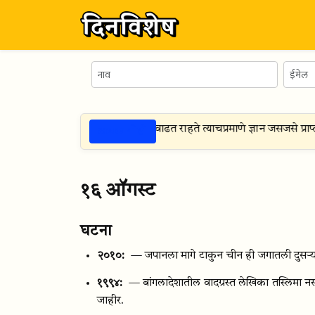
ठळक गोष्टी
—
संपत्तीची लालसा ज्याप्रमाणे सतत वाढत राहते त्याचप्रमाणे ज्ञान जसजसे प्राप्
१६ ऑगस्ट
घटना
२०१०:
— जपानला मागे टाकुन चीन ही जगातली दुसऱ्या 
१९९४:
— बांगलादेशातील वादग्रस्त लेखिका तस्लिमा नसरी
जाहीर.