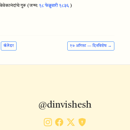
िवेकानंदांचे गुरू
(जन्म:
१८ फेब्रुवारी १८३६
)
कॅलेंडर
१७ ऑगस्ट — दिनविशेष →
@dinvishesh