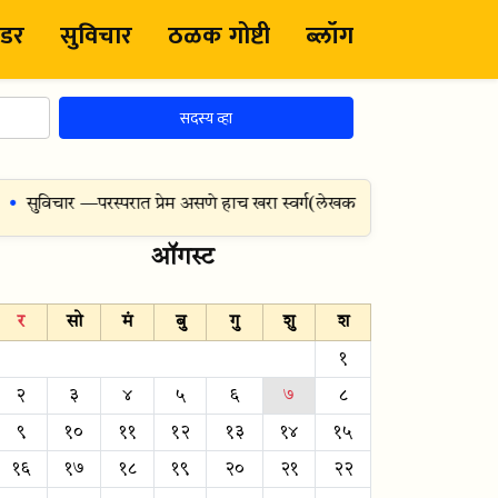
ंडर
सुविचार
ठळक गोष्टी
ब्लॉग
सदस्य व्हा
सुविचार —
परस्परात प्रेम असणे हाच खरा स्वर्ग
(
लेखक:
जी ग्रँडविले
)
जन्म 
ऑगस्ट
र
सो
मं
बु
गु
शु
श
१
२
३
४
५
६
७
८
९
१०
११
१२
१३
१४
१५
१६
१७
१८
१९
२०
२१
२२