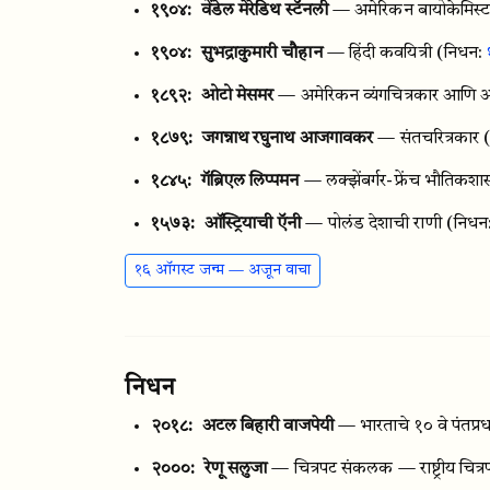
१९०४:
वेंडेल मेरेडिथ स्टॅनली
— अमेरिकन बायोकेमिस्ट आ
१९०४:
सुभद्राकुमारी चौहान
— हिंदी कवयित्री
(निधन:
१८९२:
ओटो मेसमर
— अमेरिकन व्यंगचित्रकार आणि अॅ
१८७९:
जगन्नाथ रघुनाथ आजगावकर
— संतचरित्रकार
१८४५:
गॅब्रिएल लिप्पमन
— लक्झेंबर्गर-फ्रेंच भौतिकशास
१५७३:
ऑस्ट्रियाची ऍनी
— पोलंड देशाची राणी
(निधन
१६ ऑगस्ट जन्म — अजून वाचा
निधन
२०१८:
अटल बिहारी वाजपेयी
— भारताचे १० वे पंतप्र
२०००:
रेणू सलुजा
— चित्रपट संकलक — राष्ट्रीय चित्र