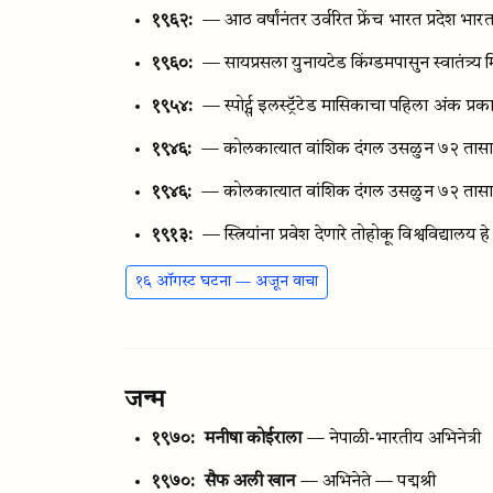
१९६२:
— आठ वर्षांनंतर उर्वरित फ्रेंच भारत प्रदेश भार
१९६०:
— सायप्रसला युनायटेड किंग्डमपासुन स्वातंत्र्य 
१९५४:
— स्पोर्ट्स इलस्ट्रॅटेड मासिकाचा पहिला अंक प्र
१९४६:
— कोलकात्यात वांशिक दंगल उसळुन ७२ तासात
१९४६:
— कोलकात्यात वांशिक दंगल उसळुन ७२ तासात
१९१३:
— स्त्रियांना प्रवेश देणारे तोहोकू विश्वविद्याल
१६ ऑगस्ट घटना — अजून वाचा
जन्म
१९७०:
मनीषा कोईराला
— नेपाळी-भारतीय अभिनेत्री
१९७०:
सैफ अली खान
— अभिनेते — पद्मश्री