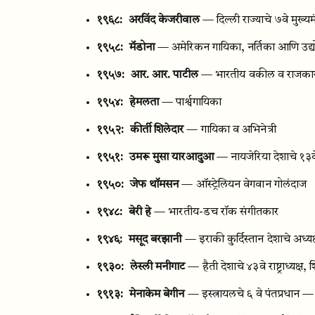
१९६८:
अरविंद केजरीवाल
— दिल्ली राज्याचे ७वे मुख्यम
१९५८:
मॅडोना
— अमेरिकन गायिका, नर्तिका आणि उद्
१९५७:
आर. आर. पाटील
— भारतीय वकील व राजका
१९५४:
हेमलता
— पार्श्वगायिका
१९५२:
कीर्ती शिलेदार
— गायिका व अभिनेत्री
१९५१:
उमरू मुसा यारआदुआ
— नायजेरिया देशाचे १३व
१९५०:
जेफ थॉमसन
— ऑस्ट्रेलियन वेगवान गोलंदाज
१९४८:
बेरी हे
— भारतीय-डच रॉक संगीतकार
१९४६:
मसूद बरझानी
— इराकी कुर्दिस्तान देशाचे अध्य
१९३०:
लेस्ली मनीगाट
— हैती देशाचे ४३वे राष्ट्राध्यक्
१९१३:
मेनाकेम बेगीन
— इस्त्रायलचे ६ वे पंतप्रधान —