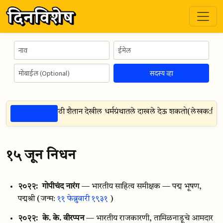
सदस्य व्हा
ठळक गोष्टी
तू साध्य करण्यासाठी शैतान देखील धर्मग्रंथातले दाखले देऊ शकतो
(
लेखक:
विल्य
१५ जून निधन
२०२२:
गोपीचंद नारंग
— भारतीय साहित्य समीक्षक — पद्म भूषण,
पद्मश्री
(जन्म:
११ फेब्रुवारी १९३१
)
२०२२:
के. के. वीरप्पन
— भारतीय राजकारणी, तामिळनाडूचे आमदार