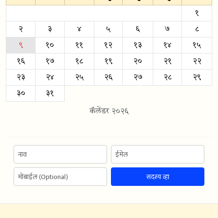
१
२
३
४
५
६
७
८
९
१०
११
१२
१३
१४
१५
१६
१७
१८
१९
२०
२१
२२
२३
२४
२५
२६
२७
२८
२९
३०
३१
कॅलेंडर २०२६
सदस्य व्हा