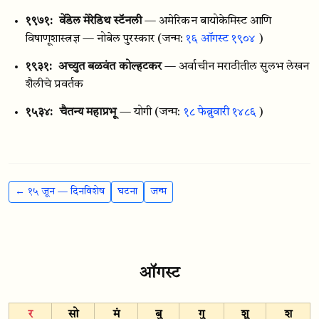
१९७१:
वेंडेल मेरेडिथ स्टॅनली
— अमेरिकन बायोकेमिस्ट आणि
विषाणूशास्त्रज्ञ — नोबेल पुरस्कार
(जन्म:
१६ ऑगस्ट १९०४
)
१९३१:
अच्युत बळवंत कोल्हटकर
— अर्वाचीन मराठीतील सुलभ लेखन
शैलीचे प्रवर्तक
१५३४:
चैतन्य महाप्रभू
— योगी
(जन्म:
१८ फेब्रुवारी १४८६
)
← १५ जून — दिनविशेष
घटना
जन्म
ऑगस्ट
र
सो
मं
बु
गु
शु
श