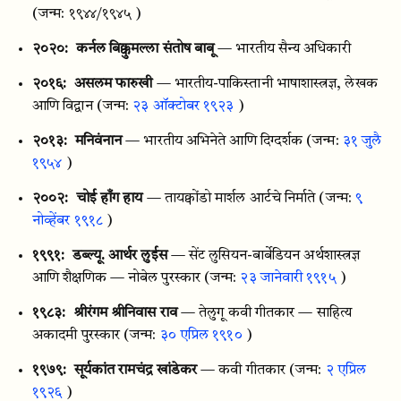
(जन्म: १९४४/१९४५ )
२०२०:
कर्नल बिक्कुमल्ला संतोष बाबू
— भारतीय सैन्य अधिकारी
२०१६:
असलम फारुखी
— भारतीय-पाकिस्तानी भाषाशास्त्रज्ञ, लेखक
आणि विद्वान
(जन्म:
२३ ऑक्टोबर १९२३
)
२०१३:
मनिवंनान
— भारतीय अभिनेते आणि दिग्दर्शक
(जन्म:
३१ जुलै
१९५४
)
२००२:
चोई हाँग हाय
— तायक्वोंडो मार्शल आर्टचे निर्माते
(जन्म:
९
नोव्हेंबर १९१८
)
१९९१:
डब्ल्यू. आर्थर लुईस
— सेंट लुसियन-बार्बेडियन अर्थशास्त्रज्ञ
आणि शैक्षणिक — नोबेल पुरस्कार
(जन्म:
२३ जानेवारी १९१५
)
१९८३:
श्रीरंगम श्रीनिवास राव
— तेलुगू कवी गीतकार — साहित्य
अकादमी पुरस्कार
(जन्म:
३० एप्रिल १९१०
)
१९७९:
सूर्यकांत रामचंद्र खांडेकर
— कवी गीतकार
(जन्म:
२ एप्रिल
१९२६
)