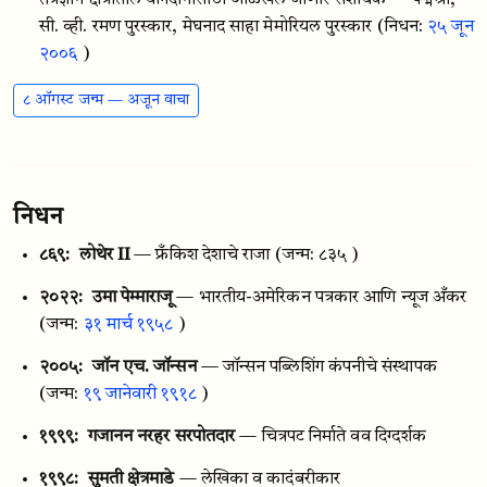
तंत्रज्ञान क्षेत्रातील योगदानासाठी ओळखले जाणारे संशोधक — पद्मश्री,
सी. व्ही. रमण पुरस्कार, मेघनाद साहा मेमोरियल पुरस्कार
(निधन:
२५ जून
२००६
)
८ ऑगस्ट जन्म — अजून वाचा
निधन
८६९:
लोथेर II
— फ्रँकिश देशाचे राजा
(जन्म: ८३५ )
२०२२:
उमा पेम्माराजू
— भारतीय-अमेरिकन पत्रकार आणि न्यूज अँकर
(जन्म:
३१ मार्च १९५८
)
२००५:
जॉन एच. जॉन्सन
— जॉन्सन पब्लिशिंग कंपनीचे संस्थापक
(जन्म:
१९ जानेवारी १९१८
)
१९९९:
गजानन नरहर सरपोतदार
— चित्रपट निर्माते वव दिग्दर्शक
१९९८:
सुमती क्षेत्रमाडे
— लेखिका व कादंबरीकार