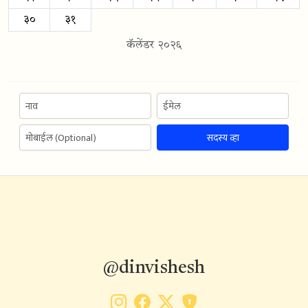
३०
३१
कॅलेंडर २०२६
सदस्य व्हा
@dinvishesh