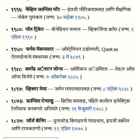
१९९६:
नेव्हिल फ्रान्सिस मॉट
— इंग्रजी भौतिकशास्त्रज्ञ आणि शैक्षणिक
— नोबेल पुरस्कार
(जन्म:
३० सप्टेंबर १९०५
)
१९८०:
पॉल ट्रिकेट
— कॅनेडियन जनरल — व्हिक्टोरिया क्रॉस
(जन्म:
२
एप्रिल १९१०
)
१९५०:
फर्गस मॅकमास्टर
— ऑस्ट्रेलियन उद्योगपती, Qantas
ऐरलाईन्सचे संस्थापक
(जन्म:
३ मे १८७९
)
१९४८:
क्लॉड अॅश्टन जोन्स
— अमेरिकन अॅडमिरल — मेडल ऑफ
ऑनर विजेते
(जन्म:
७ ऑक्टोबर १८८५
)
१८९७:
व्हिक्टर मेयर
— जर्मन रसायनशास्त्रज्ञ
(जन्म:
८ सप्टेंबर १८४८
)
१८७३:
फ्रान्सिस रोनाल्ड्स
— ब्रिटीश शास्त्रज्ञ, पहिले कार्यरत इलेक्ट्रिक
टेलीग्राफ बनवणारे अभियंते
(जन्म:
२१ फेब्रुवारी १७८८
)
१८२७:
जॉर्ज कॅनिंग
— युनायटेड किंगडमचे पंतप्रधान, इंग्रजी वकील
आणि राजकारणी
(जन्म:
११ एप्रिल १७७०
)