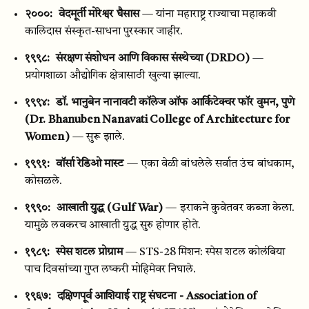
२०००:
वेदमूर्ती मोरेश्वर घैसास
— यांना महाराष्ट्र राज्याचा महाकवी
कालिदास संस्कृत-साधना पुरस्कार जाहीर.
१९९८:
संरक्षण संशोधन आणि विकास संस्थेच्या (DRDO)
—
प्रयोगशाळा औद्योगिक क्षेत्रासाठी खुल्या झाल्या.
१९९४:
डॉ. भानुबेन नानावटी कॉलेज ऑफ आर्किटेक्चर फॉर वुमन, पुणे
(Dr. Bhanuben Nanavati College of Architecture for
Women)
— सुरू झाले.
१९९१:
वॉर्सा रेडिओ मास्ट
— एका वेळी बांधलेले सर्वात उंच बांधकाम,
कोसळले.
१९९०:
आखाती युद्ध (Gulf War)
— इराकने कुवेतवर कब्जा केला.
यामुळे लवकरच आखाती युद्ध सुरु होणार होते.
१९८९:
स्पेस शटल प्रोग्राम
— STS-28 मिशन: स्पेस शटल कोलंबिया
पाच दिवसांच्या गुप्त लष्करी मोहिमेवर निघाले.
१९६७:
दक्षिणपूर्व आशियाई राष्ट्र संघटना - Association of