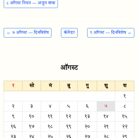
८ ऑगस्ट निधन — अजून वाचा
← ७ ऑगस्ट — दिनविशेष
कॅलेंडर
९ ऑगस्ट — दिनविशेष →
ऑगस्ट
र
सो
मं
बु
गु
शु
श
१
२
३
४
५
६
७
८
९
१०
११
१२
१३
१४
१५
१६
१७
१८
१९
२०
२१
२२
२३
२४
२५
२६
२७
२८
२९