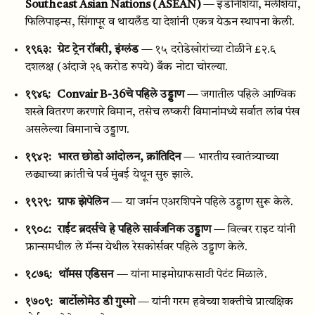
Southeast Asian Nations (ASEAN)
— इंडोनेशिया, मलेशिया,
फिलिपाइन्स, सिंगापूर व थायलँड या देशांनी एकत्र येऊन स्थापना केली.
१९६३:
ग्रेट ट्रेन रॉबरी, इंग्लंड
— १५ दरोडेखोरांच्या टोळीने £२.६
दशलक्ष (अंदाजे २६ करोड रुपये) बँक नोटा चोरल्या.
१९४६:
Convair B-36चे पहिले उड्डाण
— जगातील पहिले आण्विक
शस्त्रे वितरण करणारे विमान, तसेच लष्करी विमानांमध्ये सर्वात लांब पंख
असलेल्या विमानाचे उड्डाण.
१९४२:
भारत छोडो आंदोलन, क्रांतिदिन
— भारतीय स्वातंत्र्याच्या
लढ्याच्या क्रांतीचे पर्व मुंबई येथून सुरु झाले.
१९२९:
ग्राफ झेपेलिन
— या जर्मन एअरशिपने पहिले उड्डाण सुरू केले.
१९०८:
राईट ब्रदर्सचे हे पहिले सार्वजनिक उड्डाण
— विल्बर राइट यांनी
फ्रान्समधील ले मॅन्स येथील रेसकोर्सवर पहिले उड्डाण केले.
१८७६:
थॉमस एडिसन
— यांना माइमोग्राफसाठी पेटंट मिळाले.
१७०९:
बार्टोलोमेउ डी गुस्मो
— यांनी गरम हवेच्या शक्तीचे प्रात्यक्षिक