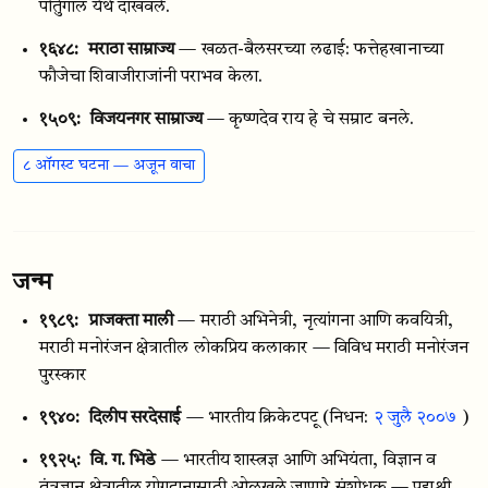
पोर्तुगाल येथे दाखवले.
१६४८:
मराठा साम्राज्य
— खळत-बैलसरच्या लढाई: फत्तेहखानाच्या
फौजेचा शिवाजीराजांनी पराभव केला.
१५०९:
विजयनगर साम्राज्य
— कृष्णदेव राय हे चे सम्राट बनले.
८ ऑगस्ट घटना — अजून वाचा
जन्म
१९८९:
प्राजक्ता माली
— मराठी अभिनेत्री, नृत्यांगना आणि कवयित्री,
मराठी मनोरंजन क्षेत्रातील लोकप्रिय कलाकार — विविध मराठी मनोरंजन
पुरस्कार
१९४०:
दिलीप सरदेसाई
— भारतीय क्रिकेटपटू
(निधन:
२ जुलै २००७
)
१९२५:
वि. ग. भिडे
— भारतीय शास्त्रज्ञ आणि अभियंता, विज्ञान व