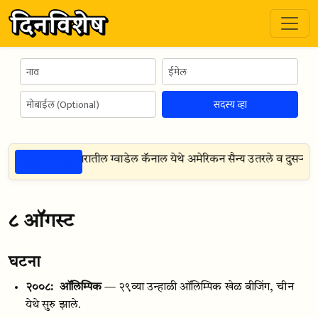
सदस्य व्हा
ठळक गोष्टी
ुद्ध प्रशांत महासागरातील ग्वाडेल कॅनाल येथे अमेरिकन सैन्य उतरले व दुसऱ्या
८ ऑगस्ट
घटना
२००८:
ऑलिम्पिक
— २९व्या उन्हाळी ऑलिम्पिक खेळ बीजिंग, चीन
येथे सुरु झाले.