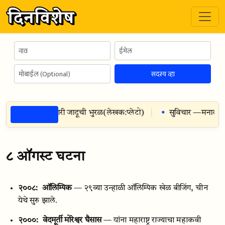
सदस्य व्हा
ठळक गोष्टी
जे आत्म्याला पडणारी जादूची भुरळ
(
लेखक:
प्लेटो
)
सुविचार —
मनावर कोण
८ ऑगस्ट घटना
२००८:
ऑलिम्पिक
— २९व्या उन्हाळी ऑलिम्पिक खेळ बीजिंग, चीन
येथे सुरु झाले.
२०००:
वेदमूर्ती मोरेश्वर घैसास
— यांना महाराष्ट्र राज्याचा महाकवी