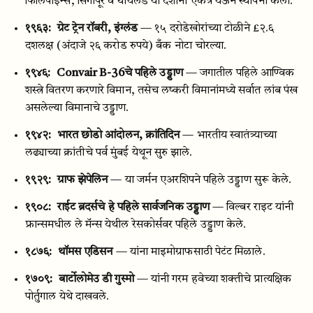
फिलिपाइन्स, सिंगापूर व थायलँड या देशांनी एकत्र येऊन स्थापना केली.
१९६३:
ग्रेट ट्रेन रॉबरी, इंग्लंड
— १५ दरोडेखोरांच्या टोळीने £२.६
दशलक्ष (अंदाजे २६ करोड रुपये) बँक नोटा चोरल्या.
१९४६:
Convair B-36चे पहिले उड्डाण
— जगातील पहिले आण्विक
शस्त्रे वितरण करणारे विमान, तसेच लष्करी विमानांमध्ये सर्वात लांब पंख
असलेल्या विमानाचे उड्डाण.
१९४२:
भारत छोडो आंदोलन, क्रांतिदिन
— भारतीय स्वातंत्र्याच्या
लढ्याच्या क्रांतीचे पर्व मुंबई येथून सुरु झाले.
१९२९:
ग्राफ झेपेलिन
— या जर्मन एअरशिपने पहिले उड्डाण सुरू केले.
१९०८:
राईट ब्रदर्सचे हे पहिले सार्वजनिक उड्डाण
— विल्बर राइट यांनी
फ्रान्समधील ले मॅन्स येथील रेसकोर्सवर पहिले उड्डाण केले.
१८७६:
थॉमस एडिसन
— यांना माइमोग्राफसाठी पेटंट मिळाले.
१७०९:
बार्टोलोमेउ डी गुस्मो
— यांनी गरम हवेच्या शक्तीचे प्रात्यक्षिक
पोर्तुगाल येथे दाखवले.