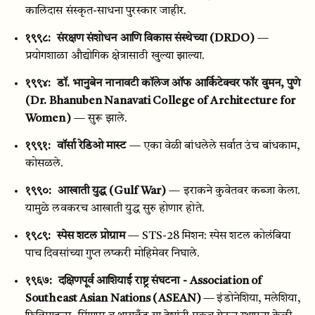
कालिदास संस्कृत-साधना पुरस्कार जाहीर.
१९९८:
संरक्षण संशोधन आणि विकास संस्थेच्या (DRDO)
—
प्रयोगशाळा औद्योगिक क्षेत्रासाठी खुल्या झाल्या.
१९९४:
डॉ. भानुबेन नानावटी कॉलेज ऑफ आर्किटेक्चर फॉर वुमन, पुणे
(Dr. Bhanuben Nanavati College of Architecture for
Women)
— सुरू झाले.
१९९१:
वॉर्सा रेडिओ मास्ट
— एका वेळी बांधलेले सर्वात उंच बांधकाम,
कोसळले.
१९९०:
आखाती युद्ध (Gulf War)
— इराकने कुवेतवर कब्जा केला.
यामुळे लवकरच आखाती युद्ध सुरु होणार होते.
१९८९:
स्पेस शटल प्रोग्राम
— STS-28 मिशन: स्पेस शटल कोलंबिया
पाच दिवसांच्या गुप्त लष्करी मोहिमेवर निघाले.
१९६७:
दक्षिणपूर्व आशियाई राष्ट्र संघटना - Association of
Southeast Asian Nations (ASEAN)
— इंडोनेशिया, मलेशिया,