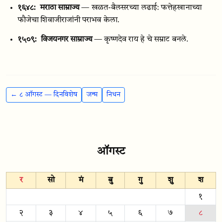
१६४८:
मराठा साम्राज्य
— खळत-बैलसरच्या लढाई: फत्तेहखानाच्या
फौजेचा शिवाजीराजांनी पराभव केला.
१५०९:
विजयनगर साम्राज्य
— कृष्णदेव राय हे चे सम्राट बनले.
← ८ ऑगस्ट — दिनविशेष
जन्म
निधन
ऑगस्ट
र
सो
मं
बु
गु
शु
श
१
२
३
४
५
६
७
८