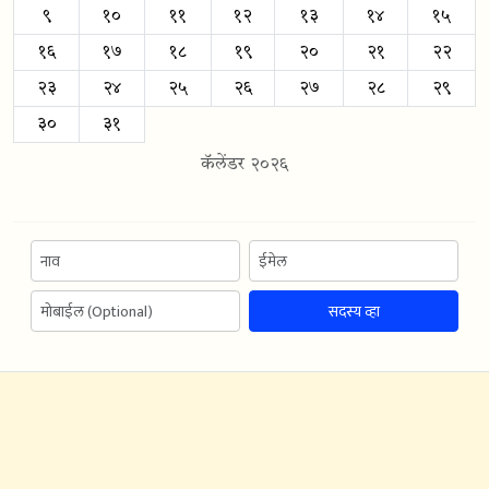
९
१०
११
१२
१३
१४
१५
१६
१७
१८
१९
२०
२१
२२
२३
२४
२५
२६
२७
२८
२९
३०
३१
कॅलेंडर २०२६
सदस्य व्हा