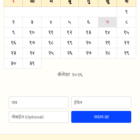
र
सो
मं
बु
गु
शु
श
१
२
३
४
५
६
७
८
९
१०
११
१२
१३
१४
१५
१६
१७
१८
१९
२०
२१
२२
२३
२४
२५
२६
२७
२८
२९
३०
३१
कॅलेंडर २०२६
सदस्य व्हा