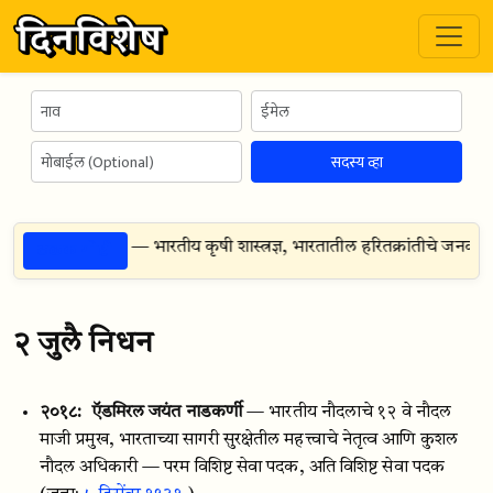
सदस्य व्हा
ठळक गोष्टी
 एस. स्वामीनाथन — भारतीय कृषी शास्त्रज्ञ, भारतातील हरितक्रांतीचे जनक आणि अन्
२ जुलै निधन
२०१८:
ऍडमिरल जयंत नाडकर्णी
— भारतीय नौदलाचे १२ वे नौदल
माजी प्रमुख, भारताच्या सागरी सुरक्षेतील महत्त्वाचे नेतृत्व आणि कुशल
नौदल अधिकारी — परम विशिष्ट सेवा पदक, अति विशिष्ट सेवा पदक