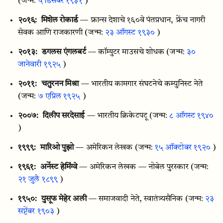
(जन्म:
५ डिसेंबर १९३१
)
२०१६:
मिशेल रोकार्ड
— फ्रान्स देशाचे १६०वे पंतप्रधान, फ्रेंच नागरी
सेवक आणि राजकारणी
(जन्म:
२३ ऑगस्ट १९३०
)
२०१३:
डगलस एंगलबर्ट
— कॉम्पुटर माउसचे शोधक
(जन्म:
३०
जानेवारी १९२५
)
२०११:
चतुरनन मिश्रा
— भारतीय कामगार संघटनेचे कम्युनिस्ट नेते
(जन्म:
७ एप्रिल १९२५
)
२००७:
दिलीप सरदेसाई
— भारतीय क्रिकेटपटू
(जन्म:
८ ऑगस्ट १९४०
)
१९९९:
मारिओ पुझो
— अमेरिकन लेखक
(जन्म:
१५ ऑक्टोबर १९२०
)
१९६१:
अर्नेस्ट हेमिंग्वे
— अमेरिकन लेखक — नोबेल पुरस्कार
(जन्म:
२१ जुलै १८९९
)
१९५०:
युसूफ मेहेर अली
— समाजवादी नेते, स्वातंत्र्यसैनिक
(जन्म:
२३
सप्टेंबर १९०३
)