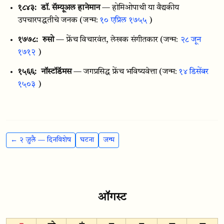
१८४३:
डॉ. सॅम्यूअल हानेमान
— होमिओपाथी या वैद्यकीय
उपचारपद्धतीचे जनक
(जन्म:
१० एप्रिल १७५५
)
१७७८:
रुसो
— फ्रेंच विचारवंत, लेखक संगीतकार
(जन्म:
२८ जून
१७१२
)
१५६६:
नाॅस्टाॅडॅमस
— जगप्रसिद्ध फ्रेंच भविष्यवेत्ता
(जन्म:
१४ डिसेंबर
१५०३
)
← २ जुलै — दिनविशेष
घटना
जन्म
ऑगस्ट