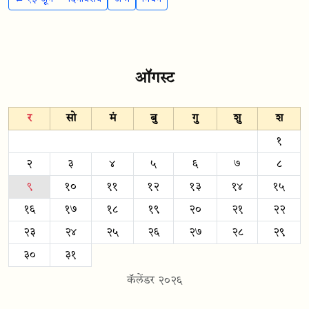
ऑगस्ट
र
सो
मं
बु
गु
शु
श
१
२
३
४
५
६
७
८
९
१०
११
१२
१३
१४
१५
१६
१७
१८
१९
२०
२१
२२
२३
२४
२५
२६
२७
२८
२९
३०
३१
कॅलेंडर २०२६