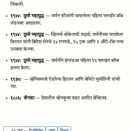
जिंकली.
१९४४:
दुसरे महायुद्ध
— जर्मन फौजांनी वापरलेला पहिला फ्लाईंग बॉब
लंडनवर आदळला.
१९४४:
दुसरे महायुद्ध
— व्हिलर्स-बोकेजची लढाई: जर्मनीच्या मायकेल
विटमन यांनी ब्रिटिश सेनेचे १४ रणगाडे, १५ ट्रक आणि २ अँटी-टॅंक गन्स
उध्वस्त केल्या.
१९४४:
दुसरे महायुद्ध
— जर्मनीने इंग्लंडवर पहिला V1 फ्लाइंग बॉम्ब
हल्ला केला.
१९३४:
— व्हेनिसमध्ये ऍडॉल्फ हिटलर आणि बेनिटो मुसोलिनी यांची
भेट.
१८८६:
कॅनडा
— देशातील व्हॅनकूवर शहर आगीत बेचिराख.
← १३ जून — दिनविशेष
जन्म
निधन