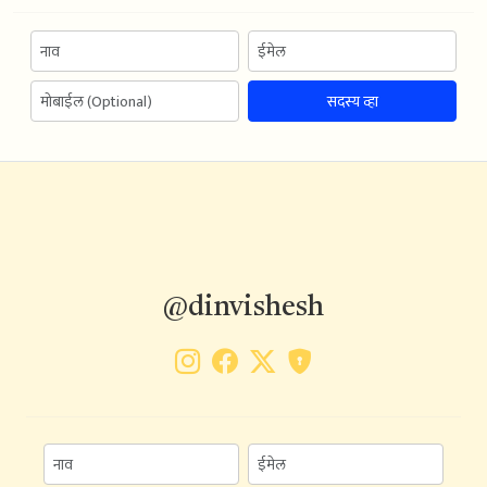
सदस्य व्हा
@dinvishesh