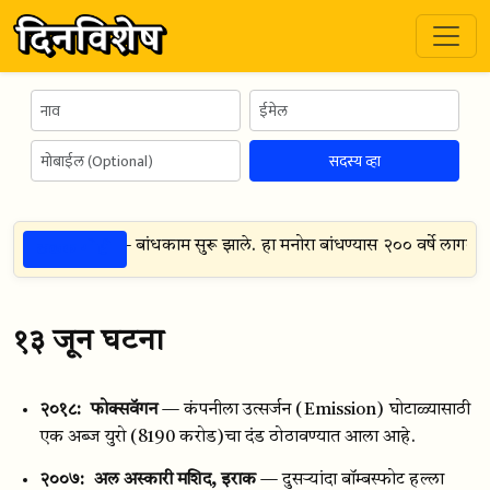
सदस्य व्हा
ठळक गोष्टी
 पिसाचा मनोरा — बांधकाम सुरू झाले. हा मनोरा बांधण्यास २०० वर्षे लागली आ
१३ जून घटना
२०१८:
फोक्सवॅगन
— कंपनीला उत्सर्जन (Emission) घोटाळ्यासाठी
एक अब्ज युरो (8190 करोड)चा दंड ठोठावण्यात आला आहे.
२००७:
अल अस्कारी मशिद, इराक
— दुसऱ्यांदा बॉम्बस्फोट हल्ला