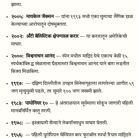
झाला.
२००५:
मायकेल जॅक्सन
— यांना १९९३ मध्ये एका मुलाचा लैंगिक छळ
केल्याच्या आरोपातून दोषमुक्तता.
२००२:
अँटी बॅलिस्टिक क्षेपणास्त्र करार
— या करारातून अमेरिकेची
माघार.
२०००:
विश्वनाथन आनंद
— स्पेन मधील माद्रिद येथे एकाच वेळी १५
स्पर्धकांविरुद्ध खेळताना ग्रँडमास्टर विश्वनाथन आनंद याने बारा लढतीत
विजय मिळविला.
१९९७:
— दक्षिण दिल्लीतील उपहार सिनेमागृहाला लागलेल्या आगीत ५९
जण मृत्युमुखी पडले, तर सुमारे १०० जण जखमी झाले.
१९८३:
पायोनियर १०
— हे अंतराळयान सूर्यमाला सोडून जाणारी पहिली
मानवनिर्मित वस्तू ठरली.
१९७८:
— इस्त्रायली सैन्याने लेबनॉनमधुन माघार घेतली.
१९५६:
— पहिली युरोपियन चॅम्पियन कप फूटबॉल स्पर्धा रियल माद्रिदने