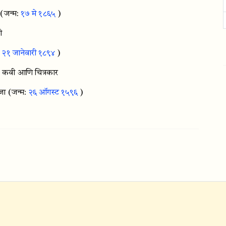
(जन्म:
१७ मे १८६५
)
ी
:
२१ जानेवारी १८९४
)
, कवी आणि चित्रकार
जा
(जन्म:
२६ ऑगस्ट १५९६
)