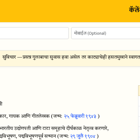
कॅले
सुविचार —
प्रसन्न गुलाबाचा सुवास हवा असेल तर काट्याचेही हसतमुखाने स्वाग
री
ीतकार, गायक आणि गीतलेखक
(जन्म:
२५ फेब्रुवारी १९४३
)
ारतीय उद्योगपती आणि टाटा समूहाचे दीर्घकाळ नेतृत्व करणारे,
िभूषण, पद्मविभूषणपूर्व सन्मान
(जन्म:
२९ जुलै १९०४
)