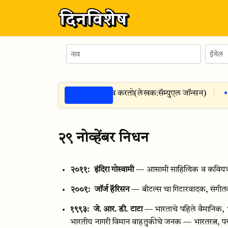
ठळक गोष्टी
माणे किरकोळ गोष्टीमुळेच माणसाचा स्वभाव करतो
(
लेखक:
सॅम्युएल जॉन्सन
)
२९ नोव्हेंबर निधन
२०११:
इंदिरा गोस्वामी
— आसामी साहित्यिक व कवियत्
२००१:
जॉर्ज हॅरिसन
— बीटल्स चा गिटारवादक, संग
१९९३:
जे. आर. डी. टाटा
— भारताचे पहिले वैमानिक, भ
भारतीय नागरी विमान वाहतुकीचे जनक — भारतरत्न, पद्मव