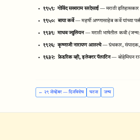
१९५९:
गोविंद सखाराम सरदेसाई
— मराठी इतिहासकार
१९५०:
बाया कर्वे
— महर्षी अण्णासाहेब कर्वे यांच्या पत्न
१९३९:
माधव ज्युलियन
— मराठी भाषेतील कवी
(जन्म
१९२६:
कृष्णाजी नारायण आठल्ये
— ग्रंथकार, संपादक
१६३२:
फ्रेडरिक व्ही, इलेक्टर पॅलाटिन
— बोहेमियन रा
← २९ नोव्हेंबर — दिनविशेष
घटना
जन्म