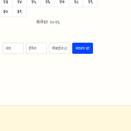
२३
२४
२५
२६
२७
२८
२९
३०
३१
कॅलेंडर २०२६
सदस्य व्हा