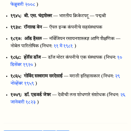
फेब्रुवारी २००८
)
१९४५:
बी. एस. चंद्रशेखर
— भारतीय क्रिकेटपटू — पद्मश्री
१९३४:
रॉनाल्ड वेन
— ऍपल इन्क कंपनीचे सहसंस्थापक
१८९७:
ऑड हॅसल
— नॉर्वेजियन रसायनशास्त्रज्ञ आणि शैक्षणिक —
नोबेल पारितोषिक
(निधन:
११ मे १९८१
)
१८६८:
होरॅस डॉज
— डॉज मोटर कंपनीचे एक संस्थापक
(निधन:
१०
डिसेंबर १९२०
)
१८६५:
गोविंद सखाराम सरदेसाई
— मराठी इतिहासकार
(निधन:
२९
नोव्हेंबर १९५९
)
१७४९:
डॉ. एडवर्ड जेन्नर
— देवीची लस शोधणारे संशोधक
(निधन:
२६
जानेवारी १८२३
)