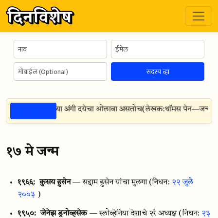
सदस्य व्हा
ठळक गोष्टी
ंसक झाला तरी त्याच्या अंगी दयेचा ओलावा असतोच
(
लेखक:
थॉमस पेन
—
जन्म:
२९
१७ मे जन्म
१९६६:
कुसय हुसेन
— सद्दाम हुसेन यांचा मुलगा
(निधन:
२२ जुलै
२००३
)
१९५०:
जेनेझ ड्रनोव्हसेक
— स्लोव्हेनिया देशाचे २रे अध्यक्ष
(निधन:
२३