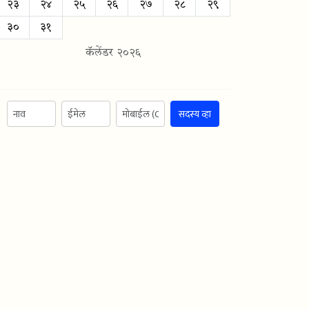
२३
२४
२५
२६
२७
२८
२९
३०
३१
कॅलेंडर २०२६
सदस्य व्हा