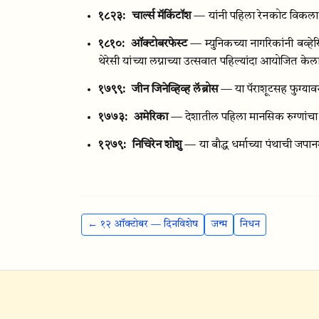
१८२३:
चार्ल्स मॅकिंटॉश
— यांनी पहिला रेनकोट विकला
१८१०:
ऑक्टोबरफेस्ट
— म्युनिकच्या नागरिकांनी बव्हे
थेरेसी यांच्या लग्नाच्या उत्सवात पहिल्यांदा आयोजित केल
१७९९:
जीन जिनेव्हिव्ह लॅब्रोस
— या पॅराशूटसह फुग्याव
१७७३:
अमेरिका
— देशातील पहिला मानसिक रुग्णांचा
१२७९:
निचिरेन शोशु
— या बौद्ध धर्माच्या पंथाची जपान
← १२ ऑक्टोबर — दिनविशेष
जन्म
निधन