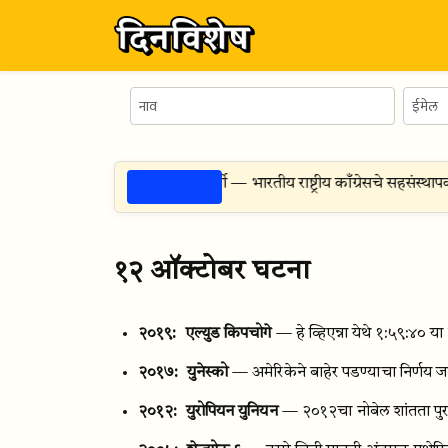
ठळक गोष्टी
 -
६ ऑगस्ट १९२५
— सुरेंद्रनाथ बॅनर्जी — भारतीय राष्ट्रीय काँग्रेसचे सहसंस्थापक, राष्
१२ ऑक्टोबर घटना
२०१९:
एल्युड किपचोगे
— हे व्हिएन्ना येथे १:५९:४० या
२०१७:
युनेस्को
— अमेरिकेने बाहेर पडण्याचा निर्णय ज
२०१२:
युरोपियन युनियन
— २०१२चा नोबेल शांतता पुर