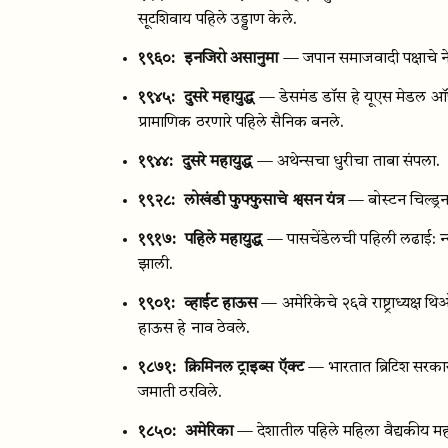
सूटशिवाय पहिले उड्डाण केले.
१९६०:
इनजिरो असानुमा
— जपान समाजवादी पक्षाचे नेत
१९४५:
दुसरे महायुद्ध
— डेसमंड डॉस हे यूएस मेडल ऑफ ऑ
प्रामाणिक ठरणारे पहिले सैनिक बनले.
१९४४:
दुसरे महायुद्ध
— अथेन्सचा धुरीचा ताबा संपला.
१९२८:
लोखंडी फुफ्फुसाचे श्वसन यंत्र
— बोस्टन चिल्ड्रन
१९१७:
पहिले महायुद्ध
— पासचेंडेलची पहिली लढाई: न्
झाली.
१९०१:
व्हाईट हाऊस
— अमेरिकेचे २६वे राष्ट्राध्यक्ष 
हाऊस हे नाव ठेवले.
१८७१:
क्रिमिनल ट्राइब्स ऍक्ट
— भारतात ब्रिटिश सरकारने
जमाती ठरविले.
१८५०:
अमेरिका
— देशातील पहिले महिला वैद्यकीय महा