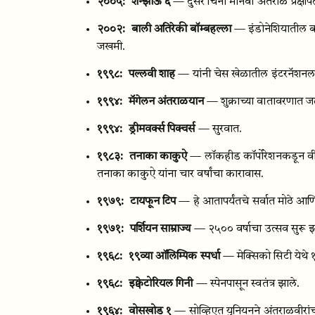
२००५:
शेन्झोऊ ६
— दुसरे चिनी मानवी अंतराळ प्रक्षेप
२००२:
बाली अतिरेकी बॉम्बहल्ला
— इंडोनेशियातील ब
जखमी.
१९९८:
पल्लवी शाह
— यांनी चेस खेळातील इंटरनॅशनल
१९९४:
मॅगेलन अंतराळयान
— शुक्राच्या वातावरणात 
१९९४:
ड्रीमवर्क्स पिक्चर्स
— सुरवात.
१९८३:
तनाका काकुऐ
— लॉकहीड कॉर्पोरेशनकडून वी
तनाका काकुऐ यांना चार वर्षांचा कारावास.
१९७९:
टायफून टिप
— हे आतापर्यंतचे सर्वात मोठे आणि
१९७१:
पर्शियन साम्राज्य
— २५०० वर्षाचा उत्सव सुरू 
१९६८:
१९व्या ऑलिम्पिक स्पर्धा
— मेक्सिको सिटी येथे १
१९६८:
इक्वेटोरियल गिनी
— स्पेनपासून स्वतंत्र झाले.
१९६४:
वोसखोड १
— सोव्हिएत युनियनने अंतराळवीरांची