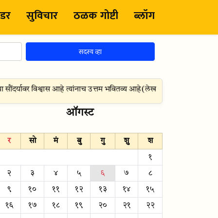
ंडर
सुविचार
ठळक गोष्टी
ब्लॉग
सदस्य व्हा
 सौंदर्यावर विश्वास आहे त्यांनाच उत्तम भवितव्य आहे
(
लेखक:
रुझवेल्ट
)
जन्म
ऑगस्ट
र
सो
मं
बु
गु
शु
श
१
२
३
४
५
६
७
८
९
१०
११
१२
१३
१४
१५
१६
१७
१८
१९
२०
२१
२२