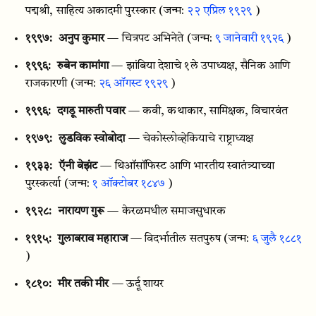
पद्मश्री, साहित्य अकादमी पुरस्कार
(जन्म:
२२ एप्रिल १९२९
)
१९९७:
अनुप कुमार
— चित्रपट अभिनेते
(जन्म:
९ जानेवारी १९२६
)
१९९६:
रुबेन कामांगा
— झांबिया देशाचे १ले उपाध्यक्ष, सैनिक आणि
राजकारणी
(जन्म:
२६ ऑगस्ट १९२९
)
१९९६:
दगडू मारुती पवार
— कवी, कथाकार, सामिक्षक, विचारवंत
१९७९:
लुडविक स्वोबोदा
— चेकोस्लोव्हेकियाचे राष्ट्राध्यक्ष
१९३३:
ऍनी बेझंट
— थिऑसॉफिस्ट आणि भारतीय स्वातंत्र्याच्या
पुरस्कर्त्या
(जन्म:
१ ऑक्टोबर १८४७
)
१९२८:
नारायण गुरू
— केरळमधील समाजसुधारक
१९१५:
गुलाबराव महाराज
— विदर्भातील सतपुरुष
(जन्म:
६ जुलै १८८१
)
१८१०:
मीर तकी मीर
— ऊर्दू शायर