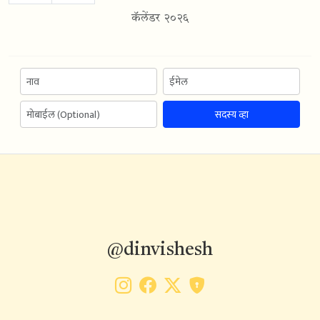
कॅलेंडर २०२६
सदस्य व्हा
@dinvishesh