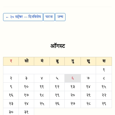
← २० सप्टेंबर — दिनविशेष
घटना
जन्म
ऑगस्ट
र
सो
मं
बु
गु
शु
श
१
२
३
४
५
६
७
८
९
१०
११
१२
१३
१४
१५
१६
१७
१८
१९
२०
२१
२२
२३
२४
२५
२६
२७
२८
२९
३०
३१