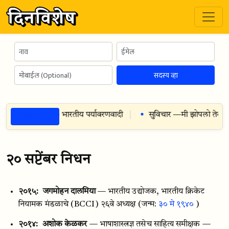
सदस्य व्हा
ठळक गोष्टी
५९
— राजेंद्र सिंग — भारतीय पर्यावरणवादी
सुविचार —
मी झोपलो तेव्हा स
२० सप्टेंबर निधन
२०१५:
जगमोहन दालमिया
— भारतीय उद्योजक, भारतीय क्रिकेट
नियामक मंडळाचे (BCCI) २६वे अध्यक्ष
(जन्म:
३० मे १९४०
)
२०१४:
अशोक केळकर
— भाषाशास्त्रज्ञ तसेच साहित्य समीक्षक —