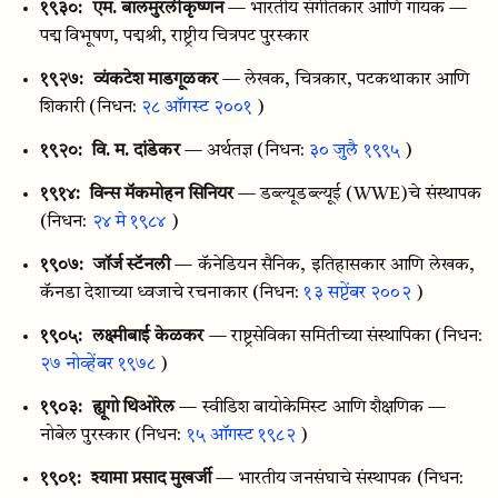
१९३०:
एम. बालमुरलीकृष्णन
— भारतीय संगीतकार आणि गायक —
पद्म विभूषण, पद्मश्री, राष्ट्रीय चित्रपट पुरस्कार
१९२७:
व्यंकटेश माडगूळकर
— लेखक, चित्रकार, पटकथाकार आणि
शिकारी
(निधन:
२८ ऑगस्ट २००१
)
१९२०:
वि. म. दांडेकर
— अर्थतज्ञ
(निधन:
३० जुलै १९९५
)
१९१४:
विन्स मॅकमोहन सिनियर
— डब्ल्यूडब्ल्यूई (WWE)चे संस्थापक
(निधन:
२४ मे १९८४
)
१९०७:
जॉर्ज स्टॅनली
— कॅनेडियन सैनिक, इतिहासकार आणि लेखक,
कॅनडा देशाच्या ध्वजाचे रचनाकार
(निधन:
१३ सप्टेंबर २००२
)
१९०५:
लक्ष्मीबाई केळकर
— राष्ट्रसेविका समितीच्या संस्थापिका
(निधन:
२७ नोव्हेंबर १९७८
)
१९०३:
ह्यूगो थिओरेल
— स्वीडिश बायोकेमिस्ट आणि शैक्षणिक —
नोबेल पुरस्कार
(निधन:
१५ ऑगस्ट १९८२
)
१९०१:
श्यामा प्रसाद मुखर्जी
— भारतीय जनसंघाचे संस्थापक
(निधन: