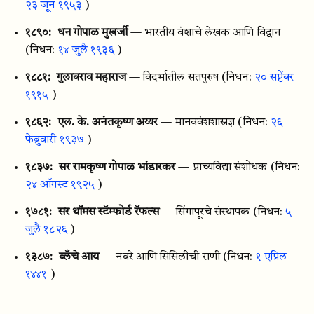
२३ जून १९५३
)
१८९०:
धन गोपाळ मुखर्जी
— भारतीय वंशाचे लेखक आणि विद्वान
(निधन:
१४ जुलै १९३६
)
१८८१:
गुलाबराव महाराज
— विदर्भातील सतपुरुष
(निधन:
२० सप्टेंबर
१९१५
)
१८६२:
एल. के. अनंतकृष्ण अय्यर
— मानववंशशास्रज्ञ
(निधन:
२६
फेब्रुवारी १९३७
)
१८३७:
सर रामकृष्ण गोपाळ भांडारकर
— प्राच्यविद्या संशोधक
(निधन:
२४ ऑगस्ट १९२५
)
१७८१:
सर थॉमस स्टॅम्फोर्ड रॅफल्स
— सिंगापूरचे संस्थापक
(निधन:
५
जुलै १८२६
)
१३८७:
ब्लँचे आय
— नवरे आणि सिसिलीची राणी
(निधन:
१ एप्रिल
१४४१
)