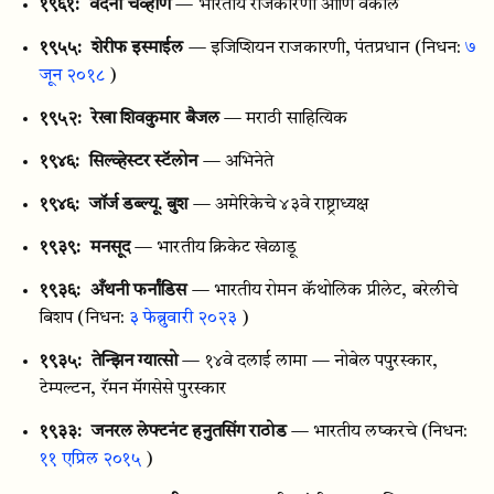
१९६१:
वंदना चव्हाण
— भारतीय राजकारणी आणि वकील
१९५५:
शेरीफ इस्माईल
— इजिप्शियन राजकारणी, पंतप्रधान
(निधन:
७
जून २०१८
)
१९५२:
रेखा शिवकुमार बैजल
— मराठी साहित्यिक
१९४६:
सिल्व्हेस्टर स्टॅलोन
— अभिनेते
१९४६:
जॉर्ज डब्ल्यू. बुश
— अमेरिकेचे ४३वे राष्ट्राध्यक्ष
१९३९:
मनसूद
— भारतीय क्रिकेट खेळाडू
१९३६:
अँथनी फर्नांडिस
— भारतीय रोमन कॅथोलिक प्रीलेट, बरेलीचे
बिशप
(निधन:
३ फेब्रुवारी २०२३
)
१९३५:
तेन्झिन ग्यात्सो
— १४वे दलाई लामा — नोबेल पपुरस्कार,
टेम्पल्टन, रॅमन मॅगसेसे पुरस्कार
१९३३:
जनरल लेफ्टनंट हनुतसिंग राठोड
— भारतीय लष्करचे
(निधन:
११ एप्रिल २०१५
)