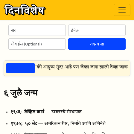
सदस्य व्हा
ठळक गोष्टी
ेव्हा स्वप्नात पाहिले की आयुष्य सुंदर आहे पण जेव्हा जागा झालो तेव्हा जाणवले की
६ जुलै जन्म
१९८६:
डेव्हिड कार्प
— टम्ब्लरचे संस्थापक
१९७५:
५० सेंट
— अमेरिकन रॅपर, निर्माते आणि अभिनेते