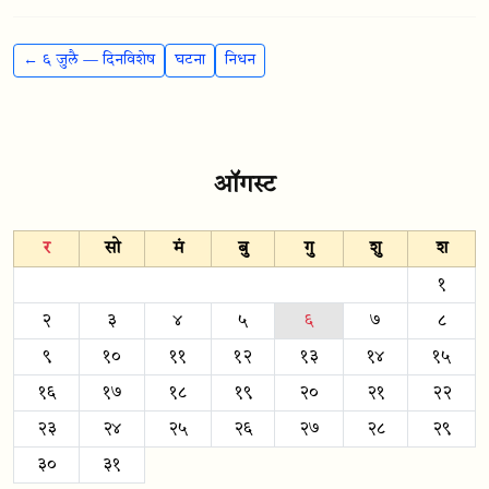
← ६ जुलै — दिनविशेष
घटना
निधन
ऑगस्ट
र
सो
मं
बु
गु
शु
श
१
२
३
४
५
६
७
८
९
१०
११
१२
१३
१४
१५
१६
१७
१८
१९
२०
२१
२२
२३
२४
२५
२६
२७
२८
२९
३०
३१