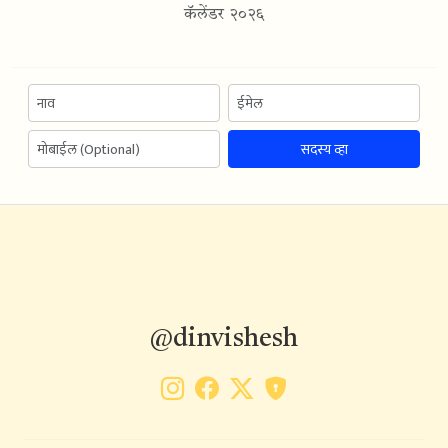
कॅलेंडर २०२६
सदस्य व्हा
@dinvishesh