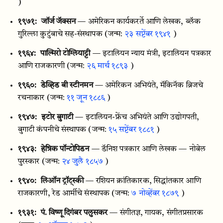
)
१९७१:
जॉर्ज जॅक्सन
— अमेरिकन कार्यकरर्ते आणि लेखक, ब्लॅक
गुरिल्ला कुटुंबाचे सह-संस्थापक
(जन्म:
२३ सप्टेंबर १९४१
)
१९६४:
पाल्मिरो टोग्लियाट्टी
— इटालियन न्याय मंत्री, इटालियन पत्रकार
आणि राजकारणी
(जन्म:
२६ मार्च १८९३
)
१९६०:
डेव्हिड बी स्टीनमन
— अमेरिकन अभियंते, मॅकिनॅक ब्रिजचे
रचनाकार
(जन्म:
११ जून १८८६
)
१९४७:
इटोर बुगाटी
— इटालियन-फ्रेंच अभियंते आणि उद्योगपती,
बुगाटी कंपनीचे संस्थापक
(जन्म:
१५ सप्टेंबर १८८१
)
१९४३:
हेन्रिक पॉन्टोपिडन
— डॅनिश पत्रकार आणि लेखक — नोबेल
पुरस्कार
(जन्म:
२४ जुलै १८५७
)
१९४०:
लिऑन ट्रॉट्स्की
— रशियन क्रांतिकारक, सिद्धांतकार आणि
राजकारणी, रेड आर्मीचे संस्थापक
(जन्म:
७ नोव्हेंबर १८७९
)
१९३१:
पं. विष्णू दिगंबर पलुसकर
— संगीतज्ञ, गायक, संगीतप्रसारक