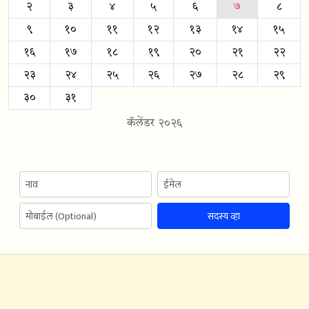
२
३
४
५
६
७
८
९
१०
११
१२
१३
१४
१५
१६
१७
१८
१९
२०
२१
२२
२३
२४
२५
२६
२७
२८
२९
३०
३१
कॅलेंडर २०२६
सदस्य व्हा