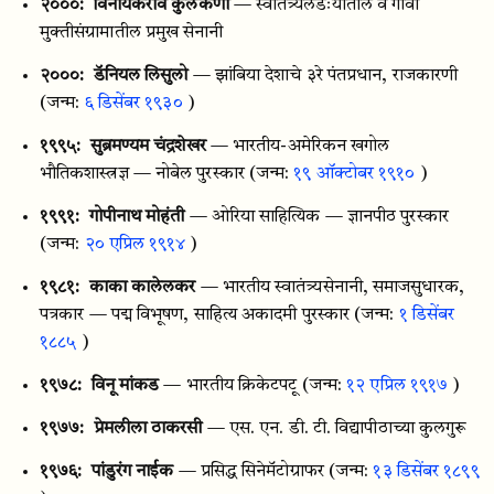
२०००:
विनायकराव कुलकर्णी
— स्वातंत्र्यलडःयातील व गोवा
मुक्तीसंग्रामातील प्रमुख सेनानी
२०००:
डॅनियल लिसुलो
— झांबिया देशाचे ३रे पंतप्रधान, राजकारणी
(जन्म:
६ डिसेंबर १९३०
)
१९९५:
सुब्रमण्यम चंद्रशेखर
— भारतीय-अमेरिकन खगोल
भौतिकशास्त्रज्ञ — नोबेल पुरस्कार
(जन्म:
१९ ऑक्टोबर १९१०
)
१९९१:
गोपीनाथ मोहंती
— ओरिया साहित्यिक — ज्ञानपीठ पुरस्कार
(जन्म:
२० एप्रिल १९१४
)
१९८१:
काका कालेलकर
— भारतीय स्वातंत्र्यसेनानी, समाजसुधारक,
पत्रकार — पद्म विभूषण, साहित्य अकादमी पुरस्कार
(जन्म:
१ डिसेंबर
१८८५
)
१९७८:
विनू मांकड
— भारतीय क्रिकेटपटू
(जन्म:
१२ एप्रिल १९१७
)
१९७७:
प्रेमलीला ठाकरसी
— एस. एन. डी. टी. विद्यापीठाच्या कुलगुरू
१९७६:
पांडुरंग नाईक
— प्रसिद्ध सिनेमॅटोग्राफर
(जन्म:
१३ डिसेंबर १८९९