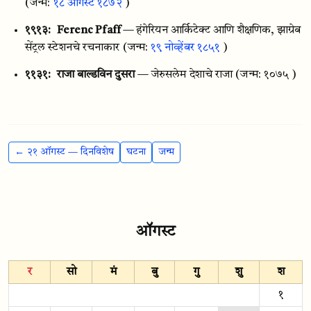
(जन्म:
१८ ऑगस्ट १८७२
)
१९१३:
Ferenc Pfaff
— हंगेरियन आर्किटेक्ट आणि शैक्षणिक, झाग्रेब
सेंट्रल स्टेशनचे रचनाकार
(जन्म:
१९ नोव्हेंबर १८५१
)
११३१:
राजा बाल्डविन दुसरा
— जेरुसलेम देशाचे राजा
(जन्म: १०७५ )
← २१ ऑगस्ट — दिनविशेष
घटना
जन्म
ऑगस्ट
र
सो
मं
बु
गु
शु
श
१