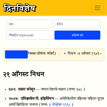
सदस्य व्हा
ठळक गोष्टी
णजे दोनदा शिकणे
(
लेखक:
जोसेफ जॉबर्ट
)
निधन -
७ ऑगस्ट १९४१
— रबिन
२१ ऑगस्ट निधन
६७२:
सम्राट कोबून
— जपान देशाचे सम्राट
(जन्म: ६४८ )
२००७:
एलिझाबेथ पी. हॉइसिंग्टन
— अमेरिकेतील पहिल्या महिला यूएस
आर्मी ब्रिगेडियर जनरल
(जन्म:
३ नोव्हेंबर १९१८
)