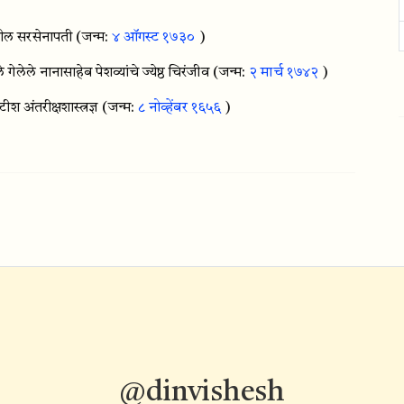
ातील सरसेनापती
(जन्म:
४ ऑगस्ट १७३०
)
गेलेले नानासाहेब पेशव्यांचे ज्येष्ठ चिरंजीव
(जन्म:
२ मार्च १७४२
)
ीश अंतरीक्षशास्त्रज्ञ
(जन्म:
८ नोव्हेंबर १६५६
)
@dinvishesh