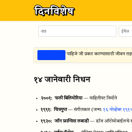
ठळक गोष्टी
ार —
आपण आत्मशक्तीवर निर्भर असले पाहिजे जी प्रकट करण्यासाठी जीवन तज्ञकु
१४ जानेवारी निधन
२००१:
फली बिलिमोरिया
— माहितीपट निर्माते
१९९१:
चित्रगुप्त
— संगीतकार
(जन्म:
१६ नोव्हेंबर १९१
१९२०:
जॉन फ्रान्सिस लबाडी
— डॉज ऑटोमोबाईलचे स