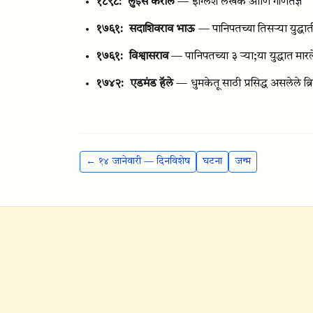
१८९८:
लुईस कॅरोल
— इंग्लिश लेखक आणि गणितज्ञ
१७६१:
सदाशिवराव भाऊ
— पानिपतच्या तिसऱ्या युद्ध
१७६१:
विश्वासराव
— पानिपतच्या ३ ऱ्या;या युद्धात मारले 
१७४२:
एडमंड हॅले
— धुमकेतू साठी प्रसिद्ध असलेले ब्रिट
← १४ जानेवारी — दिनविशेष
घटना
जन्म