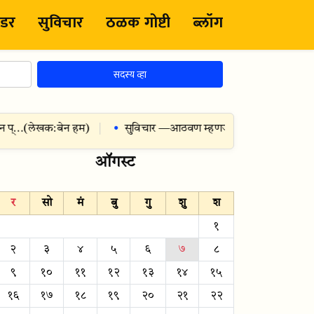
ंडर
सुविचार
ठळक गोष्टी
ब्लॉग
सदस्य व्हा
 प्…
(
लेखक:
बेन हम
)
सुविचार —
आठवण म्हणजे एक प्रकारे भेटण्याचाच
ऑगस्ट
र
सो
मं
बु
गु
शु
श
१
२
३
४
५
६
७
८
९
१०
११
१२
१३
१४
१५
१६
१७
१८
१९
२०
२१
२२