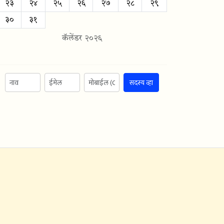
२३
२४
२५
२६
२७
२८
२९
३०
३१
कॅलेंडर २०२६
सदस्य व्हा