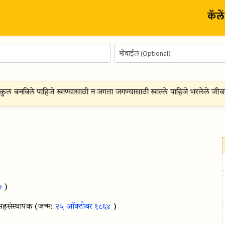
कॅले
ल बनविले पाहिजे खाण्यासाठी न जगता जगण्यासाठी खाल्ले पाहिजे भरलेले जीवन
७
)
हसंस्थापक
(जन्म:
२५ ऑक्टोबर १८६४
)