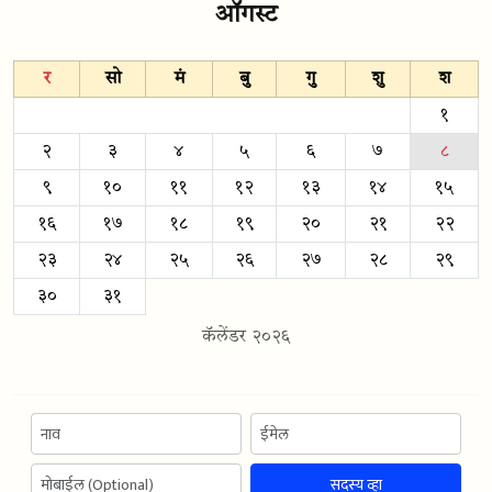
ऑगस्ट
र
सो
मं
बु
गु
शु
श
१
२
३
४
५
६
७
८
९
१०
११
१२
१३
१४
१५
१६
१७
१८
१९
२०
२१
२२
२३
२४
२५
२६
२७
२८
२९
३०
३१
कॅलेंडर २०२६
सदस्य व्हा