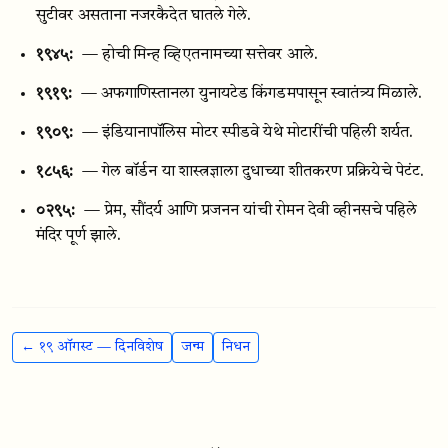
सुटीवर असताना नजरकैदेत घातले गेले.
१९४५:
— होची मिन्ह व्हिएतनामच्या सत्तेवर आले.
१९१९:
— अफगाणिस्तानला युनायटेड किंगडमपासून स्वातंत्र्य मिळाले.
१९०९:
— इंडियानापॉलिस मोटर स्पीडवे येथे मोटारींची पहिली शर्यत.
१८५६:
— गेल बॉर्डन या शास्त्रज्ञाला दुधाच्या शीतकरण प्रक्रियेचे पेटंट.
०२९५:
— प्रेम, सौंदर्य आणि प्रजनन यांची रोमन देवी व्हीनसचे पहिले
मंदिर पूर्ण झाले.
← १९ ऑगस्ट — दिनविशेष
जन्म
निधन