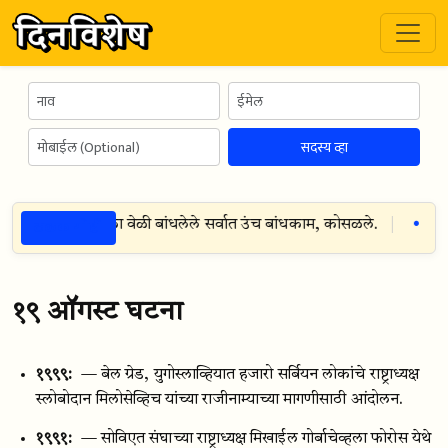
सदस्य व्हा
ठळक गोष्टी
 रेडिओ मास्ट — एका वेळी बांधलेले सर्वात उंच बांधकाम, कोसळले.
जन्म
१९ ऑगस्ट घटना
१९९९:
— बेल ग्रेड, युगोस्लाव्हियात हजारो सर्बियन लोकांचे राष्ट्राध्यक्ष
स्लोबोदान मिलोसेव्हिच यांच्या राजीनाम्याच्या मागणीसाठी आंदोलन.
१९९१:
— सोविएत संघाच्या राष्ट्राध्यक्ष मिखाईल गोर्बाचेव्हला फोरोस येथे