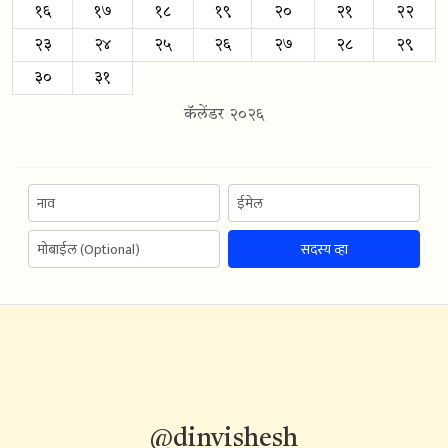
१६
१७
१८
१९
२०
२१
२२
२३
२४
२५
२६
२७
२८
२९
३०
३१
कॅलेंडर २०२६
सदस्य व्हा
@dinvishesh