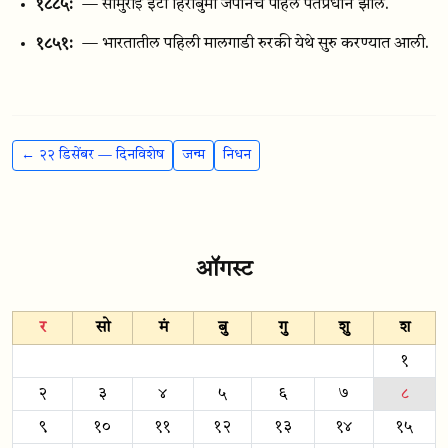
१८८५:
— सामुराई इटो हिरोबुमी जपानचे पहिले पंतप्रधान झाले.
१८५१:
— भारतातील पहिली मालगाडी रुरकी येथे सुरु करण्यात आली.
← २२ डिसेंबर — दिनविशेष
जन्म
निधन
ऑगस्ट
र
सो
मं
बु
गु
शु
श
१
२
३
४
५
६
७
८
९
१०
११
१२
१३
१४
१५