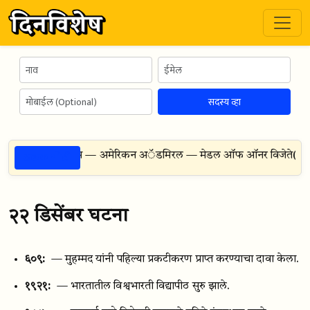
सदस्य व्हा
ठळक गोष्टी
्लॉड अॅश्टन जोन्स — अमेरिकन अॅडमिरल — मेडल ऑफ ऑनर विजेते
(जन्म
२२ डिसेंबर घटना
६०९:
— मुहम्मद यांनी पहिल्या प्रकटीकरण प्राप्त करण्याचा दावा केला.
१९२१:
— भारतातील विश्वभारती विद्यापीठ सुरु झाले.