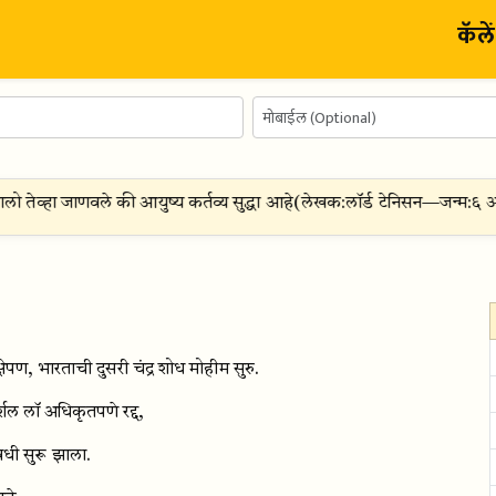
कॅले
ो तेव्हा जाणवले की आयुष्य कर्तव्य सुद्धा आहे
(
लेखक:
लॉर्ड टेनिसन
—
जन्म:
६ ऑग
षेपण, भारताची दुसरी चंद्र शोध मोहीम सुरु.
्शल लॉ अधिकृतपणे रद्द,
धी सुरू झाला.