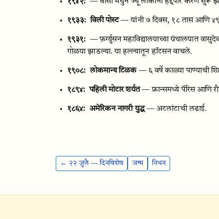
१९४२:
— वॉर्सा मधुन ज्यूं लोकांना हद्दपार करणे सुरू झ
१९३३:
विली पोस्ट
— यांनी ७ दिवस, १८ तास आणि ४९ मि
१९३१:
— फ़र्ग्युसन महाविद्यालयाच्या ग्रंथालयात वासुद
गोळया झाडल्या. या हल्ल्यातून हॉटसन वाचले.
१९०८:
लोकमान्य टिळक
— ६ वर्षे काळ्या पाण्याची शिक्
१८९४:
पहिली मोटार शर्यत
— फ्रान्समध्ये पॅरिस आणि र
१८६४:
अमेरिकन नागरी युद्ध
— अटलांटाची लढाई.
← २२ जुलै — दिनविशेष
जन्म
निधन