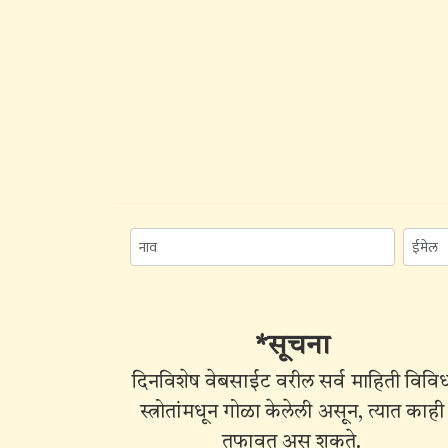
*सूचना
दिनविशेष वेबसाईट वरील सर्व माहिती विवि
स्त्रोतांमधून गोळा केलेली असून, त्यात काही
तफावत असू शकते.