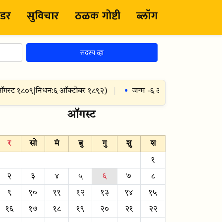
ंडर
सुविचार
ठळक गोष्टी
ब्लॉग
सदस्य व्हा
स्ट १८०९
|
निधन:
६ ऑक्टोबर १८९२
)
जन्म -
६ ऑगस्ट १९६५
— विशाल भार
ऑगस्ट
र
सो
मं
बु
गु
शु
श
१
२
३
४
५
६
७
८
९
१०
११
१२
१३
१४
१५
१६
१७
१८
१९
२०
२१
२२