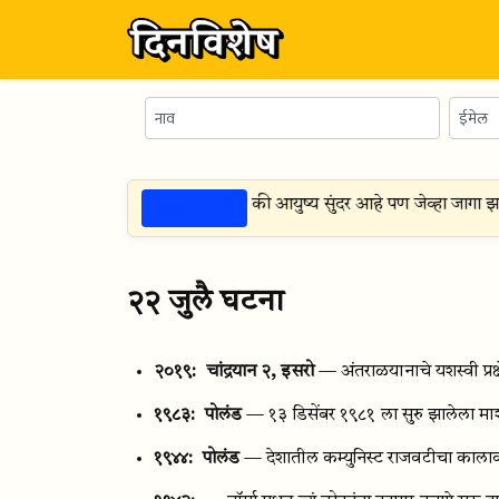
ठळक गोष्टी
िचार —
मी झोपलो तेव्हा स्वप्नात पाहिले की आयुष्य सुंदर आहे पण जेव्हा जागा झाल
२२ जुलै घटना
२०१९:
चांद्रयान २, इसरो
— अंतराळयानाचे यशस्वी प्रक्
१९८३:
पोलंड
— १३ डिसेंबर १९८१ ला सुरु झालेला मार
१९४४:
पोलंड
— देशातील कम्युनिस्ट राजवटीचा कालाव