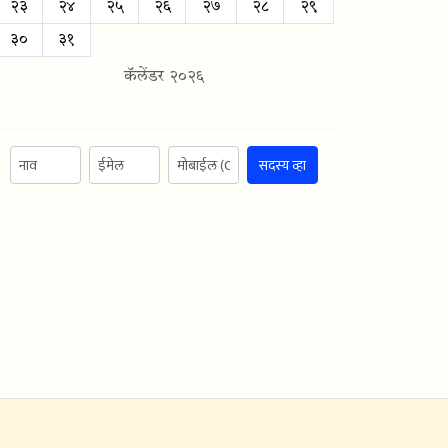
२३
२४
२५
२६
२७
२८
२९
३०
३१
कॅलेंडर २०२६
सदस्य व्हा