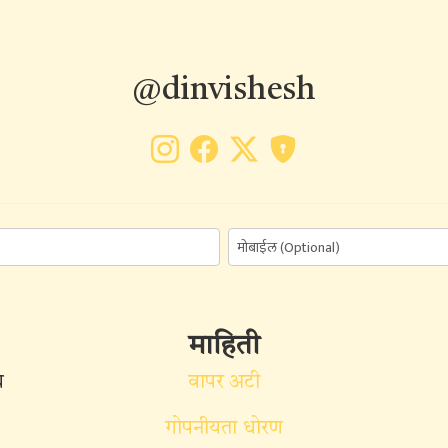
@dinvishesh
माहिती
ध
वापर अटी
गोपनीयता धोरण