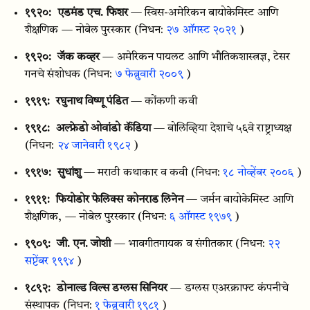
१९२०:
एडमंड एच. फिशर
— स्विस-अमेरिकन बायोकेमिस्ट आणि
शैक्षणिक — नोबेल पुरस्कार
(निधन:
२७ ऑगस्ट २०२१
)
१९२०:
जॅक कव्हर
— अमेरिकन पायलट आणि भौतिकशास्त्रज्ञ, टेसर
गनचे संशोधक
(निधन:
७ फेब्रुवारी २००९
)
१९१९:
रघुनाथ विष्णू पंडित
— कोंकणी कवी
१९१८:
अल्फ्रेडो ओवांडो कॅंडिया
— बोलिव्हिया देशाचे ५६वे राष्ट्राध्यक्ष
(निधन:
२४ जानेवारी १९८२
)
१९१७:
सुधांशु
— मराठी कथाकार व कवी
(निधन:
१८ नोव्हेंबर २००६
)
१९११:
फियोडोर फेलिक्स कोनराड लिनेन
— जर्मन बायोकेमिस्ट आणि
शैक्षणिक, — नोबेल पुरस्कार
(निधन:
६ ऑगस्ट १९७९
)
१९०९:
जी. एन. जोशी
— भावगीतगायक व संगीतकार
(निधन:
२२
सप्टेंबर १९९४
)
१८९२:
डोनाल्ड विल्स डग्लस सिनियर
— डग्लस एअरक्राफ्ट कंपनीचे
संस्थापक
(निधन:
१ फेब्रुवारी १९८१
)