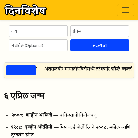
सदस्य व्हा
ठळक गोष्टी
ड्रियन निकोलायेव — अंतराळवीर मायक्रोग्रॅविटीमध्ये तरंगणारे पहिले व्यक्ती बनल
६ एप्रिल जन्म
२०००:
शाहीन आफ्रिदी
— पाकिस्तानी क्रिकेटपटू
१९८८:
इव्होन ओरसिनी
— मिस वर्ल्ड पोर्तो रिको २००८, मॉडेल आणि
दूरदर्शन होस्ट