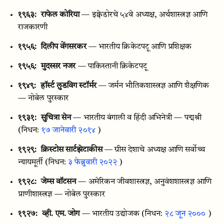
१९६३:
राफेल कोरिया
— इक्वेडोरचे ५४वे अध्यक्ष, अर्थशास्त्रज्ञ आणि
राजकारणी
१९५६:
दिलीप वेंगसरकर
— भारतीय क्रिकेटपटू आणि प्रशिक्षक
१९५६:
मुदस्सर नजर
— पाकिस्तानी क्रिकेटपटू
१९४९:
हॉर्स्ट लुडविग स्टॉर्मर
— जर्मन भौतिकशास्त्रज्ञ आणि शैक्षणिक
— नोबेल पुरस्कार
१९३१:
सुचित्रा सेन
— भारतीय बंगाली व हिंदी अभिनेत्री — पद्मश्री
(निधन:
१७ जानेवारी २०१४
)
१९२९:
क्रिस्टोस सार्टझेटाकीस
— ग्रीस देशाचे अध्यक्ष आणि सर्वोच्च
न्यायमूर्ती
(निधन:
३ फेब्रुवारी २०२२
)
१९२८:
जेम्स वॉटसन
— अमेरिकन जीवशास्त्रज्ञ, अनुवंशशास्त्रज्ञ आणि
प्राणीशास्त्रज्ञ — नोबेल पुरस्कार
१९२७:
व्ही. एम. जोग
— भारतीय उद्योजक
(निधन:
२८ जून २०००
)