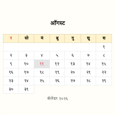
ऑगस्ट
र
सो
मं
बु
गु
शु
श
१
२
३
४
५
६
७
८
९
१०
११
१२
१३
१४
१५
१६
१७
१८
१९
२०
२१
२२
२३
२४
२५
२६
२७
२८
२९
३०
३१
कॅलेंडर २०२६