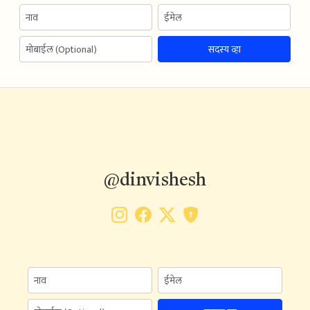
सदस्य व्हा
@dinvishesh