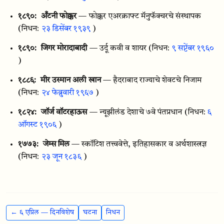
१८९०:
अँटनी फोक्कर
— फोक्कर एअरक्राफ्ट मॅनुफॅक्चरचे संस्थापक
(निधन:
२३ डिसेंबर १९३९
)
१८९०:
जिगर मोरादाबादी
— उर्दू कवी व शायर
(निधन:
९ सप्टेंबर १९६०
)
१८८६:
मीर उस्मान अली खान
— हैदराबाद राज्याचे शेवटचे निजाम
(निधन:
२४ फेब्रुवारी १९६७
)
१८२४:
जॉर्ज वॉटरहाऊस
— न्यूझीलंड देशाचे ७वे पंतप्रधान
(निधन:
६
ऑगस्ट १९०६
)
१७७३:
जेम्स मिल
— स्कॉटिश तत्त्ववेत्ते, इतिहासकार व अर्थशास्त्रज्ञ
(निधन:
२३ जून १८३६
)
← ६ एप्रिल — दिनविशेष
घटना
निधन