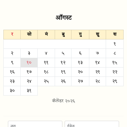
ऑगस्ट
र
सो
मं
बु
गु
शु
श
१
२
३
४
५
६
७
८
९
१०
११
१२
१३
१४
१५
१६
१७
१८
१९
२०
२१
२२
२३
२४
२५
२६
२७
२८
२९
३०
३१
कॅलेंडर २०२६