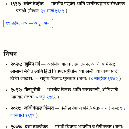
१९१२:
रुबेन डेव्हीड
— भारतीय पशुवैद्य आणि प्राणीसंग्रहालय संस्थापक
— पद्मश्री
(निधन:
२४ मार्च १९८९
)
१९ सप्टेंबर जन्म — अजून वाचा
निधन
२०२५:
झुबिन गर्ग
— असमिया गायक, संगीतकार आणि अभिनेते;
आसामी संगीत आणि हिंदी चित्रपटसृष्टीतील “या अली” या गाण्यासाठी
विशेष ओळख. — राष्ट्रीय चित्रपट पुरस्कार
(जन्म:
१८ नोव्हेंबर १९७२
)
२०२२:
बिष्णू सेठी
— भारतीय लेखक आणि राजकारणी, ओडिशाचे
आमदार
(जन्म:
५ जून १९६१
)
२०११:
जॉर्ज कॅडल किंमत
— बेलीझ देशाचे पहिले पंतप्रधान
(जन्म:
१५
जानेवारी १९१९
)
२००७:
दत्ता डावजेकर
— मराठी चित्रपट भावगीत व संगीतकार
(जन्म: