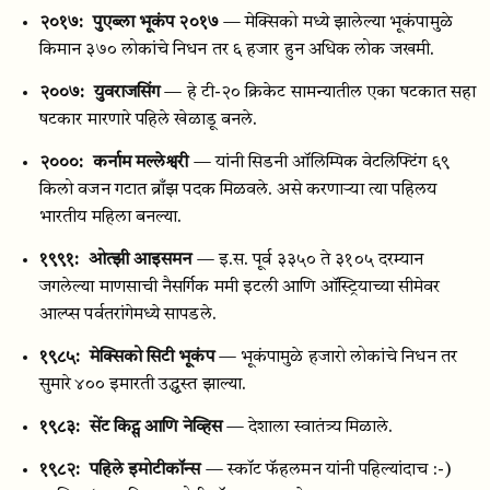
२०१७:
पुएब्ला भूकंप २०१७
— मेक्सिको मध्ये झालेल्या भूकंपामुळे
किमान ३७० लोकांचे निधन तर ६ हजार हुन अधिक लोक जखमी.
२००७:
युवराजसिंग
— हे टी-२० क्रिकेट सामन्यातील एका षटकात सहा
षटकार मारणारे पहिले खेळाडू बनले.
२०००:
कर्नाम मल्लेश्वरी
— यांनी सिडनी ऑलिम्पिक वेटलिफ्टिंग ६९
किलो वजन गटात ब्राँझ पदक मिळवले. असे करणाऱ्या त्या पहिलय
भारतीय महिला बनल्या.
१९९१:
ओत्झी आइसमन
— इ.स. पूर्व ३३५० ते ३१०५ दरम्यान
जगलेल्या माणसाची नैसर्गिक ममी इटली आणि ऑस्ट्रियाच्या सीमेवर
आल्प्स पर्वतरांगेमध्ये सापडले.
१९८५:
मेक्सिको सिटी भूकंप
— भूकंपामुळे हजारो लोकांचे निधन तर
सुमारे ४०० इमारती उद्ध्वस्त झाल्या.
१९८३:
सेंट किट्स आणि नेव्हिस
— देशाला स्वातंत्र्य मिळाले.
१९८२:
पहिले इमोटीकॉन्स
— स्कॉट फॅहलमन यांनी पहिल्यांदाच :-)