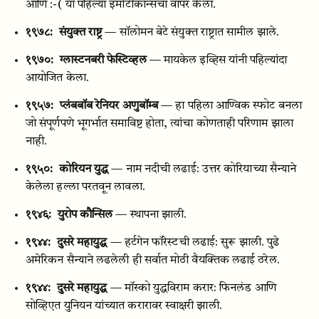
आणि :-( या पहिल्या इमोटीकॉन्सचा वापर केला.
१९७८:
संयुक्त राष्ट्र
— सॉलोमन बेटे संयुक्त राष्ट्रात सामील झाले.
१९७०:
ग्लास्टनबरी फेस्टिव्हल
— मायकेल इव्हिस यांनी पहिल्यांदा
आयोजित केला.
१९५७:
प्लंबबॉब रेनियर अणुबॉम्ब
— हा पहिला आण्विक स्फोट बनला
जो संपूर्णपणे भूगर्भात समाविष्ट होता, त्यांचा कोणताही परिणाम झाला
नाही.
१९५०:
कोरियन युद्ध
— नाम नदीची लढाई: उत्तर कोरियाच्या सैन्याने
केलेला हल्ला परतवून लावला.
१९४६:
युरोप कौन्सिल
— स्थापना झाली.
१९४४:
दुसरे महायुद्ध
— हर्टगेन फॉरेस्टची लढाई: सुरू झाली. पुढे
अमेरिकन सैन्याने लढलेली ही सर्वात मोठी वैयक्तिक लढाई ठरेल.
१९४४:
दुसरे महायुद्ध
— मॉस्को युद्धविराम करार: फिनलंड आणि
सोव्हिएत युनियन यांच्यात करारावर स्वाक्षरी झाली.