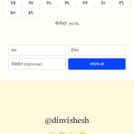
२३
२४
२५
२६
२७
२८
२९
३०
३१
कॅलेंडर २०२६
सदस्य व्हा
@dinvishesh