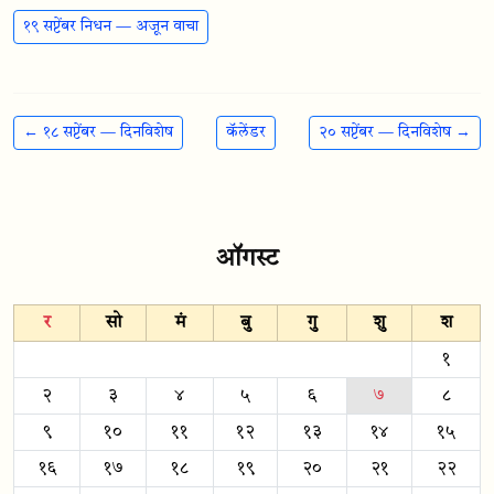
१९ सप्टेंबर निधन — अजून वाचा
← १८ सप्टेंबर — दिनविशेष
कॅलेंडर
२० सप्टेंबर — दिनविशेष →
ऑगस्ट
र
सो
मं
बु
गु
शु
श
१
२
३
४
५
६
७
८
९
१०
११
१२
१३
१४
१५
१६
१७
१८
१९
२०
२१
२२