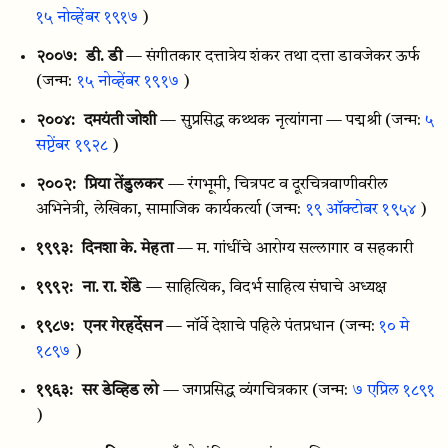
१५ नोव्हेंबर १९१७
)
२००७:
डी. डी
— संगीतकार दत्तात्रेय शंकर तथा दत्ता डावजेकर ऊर्फ
(जन्म:
१५ नोव्हेंबर १९१७
)
२००४:
दमयंती जोशी
— सुप्रसिद्ध कथ्थक नृत्यांगना — पद्मश्री
(जन्म:
५
सप्टेंबर १९२८
)
२००२:
प्रिया तेंडुलकर
— रंगभूमी, चित्रपट व दूरचित्रवाणीवरील
अभिनेत्री, लेखिका, सामाजिक कार्यकर्त्या
(जन्म:
१९ ऑक्टोबर १९५४
)
१९९३:
दिनशा के. मेहता
— म. गांधींचे आरोग्य सल्लागार व सहकारी
१९९२:
ना. रा. शेंडे
— साहित्यिक, विदर्भ साहित्य संघाचे अध्यक्ष
१९८७:
एनर गेरहर्देसन
— नॉर्वे देशाचे पहिले पंतप्रधान
(जन्म:
१० मे
१८९७
)
१९६३:
सर डेव्हिड लो
— जगप्रसिद्ध व्यंगचित्रकार
(जन्म:
७ एप्रिल १८९१
)