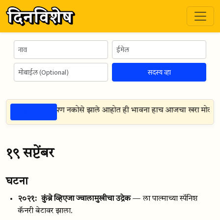
सदस्य व्हा
ठळक गोष्टी
 मोठा रोग नव्हे तर आपण नकोसे झाले आहोत ही भावना हाच आजचा खरा मोठा रोग
१९ सप्टेंबर
घटना
२०२१:
कुंब्रे व्हिएजा ज्वालामुखीचा उद्रेक
— ला पाल्माच्या स्पॅनिश
कॅनरी बेटावर झाला.