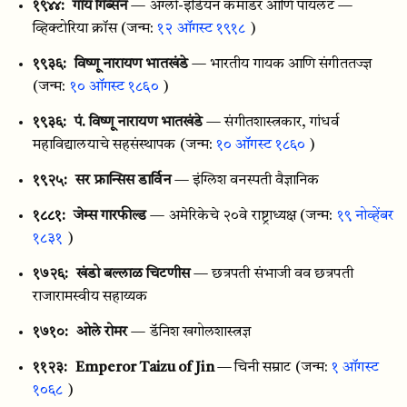
१९४४:
गाय गिब्सन
— अँग्लो-इंडियन कमांडर आणि पायलट —
व्हिक्टोरिया क्रॉस
(जन्म:
१२ ऑगस्ट १९१८
)
१९३६:
विष्णू नारायण भातखंडे
— भारतीय गायक आणि संगीततज्ज्ञ
(जन्म:
१० ऑगस्ट १८६०
)
१९३६:
पं. विष्णू नारायण भातखंडे
— संगीतशास्त्रकार, गांधर्व
महाविद्यालयाचे सहसंस्थापक
(जन्म:
१० ऑगस्ट १८६०
)
१९२५:
सर फ्रान्सिस डार्विन
— इंग्लिश वनस्पती वैज्ञानिक
१८८१:
जेम्स गारफील्ड
— अमेरिकेचे २०वे राष्ट्राध्यक्ष
(जन्म:
१९ नोव्हेंबर
१८३१
)
१७२६:
खंडो बल्लाळ चिटणीस
— छत्रपती संभाजी वव छत्रपती
राजारामस्वीय सहाय्यक
१७१०:
ओले रोमर
— डॅनिश खगोलशास्त्रज्ञ
११२३:
Emperor Taizu of Jin
— चिनी सम्राट
(जन्म:
१ ऑगस्ट
१०६८
)