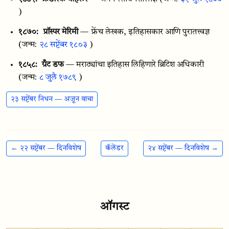
)
१८७०:
प्रॉस्पर मेरिमी
— फ्रेंच लेखक, इतिहासकार आणि पुरातत्त्वज्ञ
(जन्म:
२८ सप्टेंबर १८०३
)
१८५८:
ग्रँट डफ
— मराठ्यांचा इतिहास लिहिणारे ब्रिटिश अधिकारी
(जन्म:
८ जुलै १७८९
)
२३ सप्टेंबर निधन — अजून वाचा
← २२ सप्टेंबर — दिनविशेष
कॅलेंडर
२४ सप्टेंबर — दिनविशेष →
ऑगस्ट