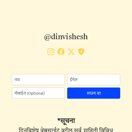
@dinvishesh
सदस्य व्हा
*सूचना
दिनविशेष वेबसाईट वरील सर्व माहिती विविध