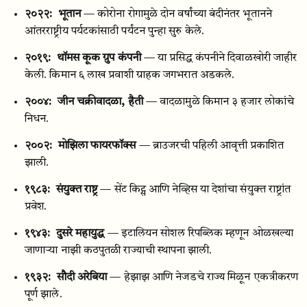
२०२२:
भूतान
— कोरोना रोगामुळे दोन वर्षांच्या बंदीनंतर भूतानने
आंतरराष्ट्रीय पर्यटकांसाठी पर्यंटन पुन्हा सुरु केले.
२०१९:
थॉमस कूक ग्रुप कंपनी
— या प्रसिद्ध कंपनीने दिवाळखोरी जाहीर
केली. किमान ६ लाख प्रवाशी ग्राहक जगभरात अडकले.
२००४:
जीन चक्रीवादळा, हैती
— वादळामुळे किमान ३ हजार लोकांचे
निधन.
२००२:
मोझिला फायरफॉक्स
— ब्राउजरची पहिली आवृत्ती प्रकाशित
झाली.
१९८३:
संयुक्त राष्ट्र
— सेंट किट्स आणि नेव्हिस या देशांचा संयुक्त राष्ट्रांत
प्रवेश.
१९४३:
दुसरे महायुद्ध
— इटालियन सोशल रिपब्लिक म्हणून ओळखल्या
जाणार्‍या नाझी कठपुतळी राज्याची स्थापना झाली.
१९३२:
सौदी अरेबिया
— हेझाझ आणि नेजडचे राज्य मिळून एकत्रीकरण
पूर्ण झाले.