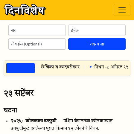
सदस्य व्हा
ठळक गोष्टी
८
— सुमती क्षेत्रमाडे — लेखिका व कादंबरीकार
निधन -
८ ऑगस्ट १९९६
— 
२३ सप्टेंबर
घटना
२०२५:
कोलकाता ढगफुटी
— पश्चिम बंगालच्या कोलकात्यात
ढगफुटीमुळे आलेल्या पुरात किमान १२ लोकांचे निधन.