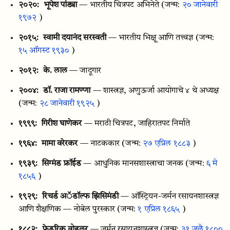
२०२०:
भूपेश पांड्या
— भारतीय चित्रपट अभिनेते
(जन्म:
२० जानेवारी
१९७२
)
२०१५:
स्वामी दयानंद सरस्वती
— भारतीय भिक्षू आणि तत्त्वज्ञ
(जन्म:
१५ ऑगस्ट १९३०
)
२०१२:
के. लाल
— जादूगार
२००४:
डॉ. राजा रामण्णा
— शास्त्रज्ञ, अणुऊर्जा आयोगाचे ४ थे अध्यक्ष
(जन्म:
२८ जानेवारी १९२५
)
१९९९:
गिरीश घाणेकर
— मराठी चित्रपट, जाहिरातपट निर्माते
१९६४:
मामा वरेरकर
— नाटककार
(जन्म:
२७ एप्रिल १८८३
)
१९३९:
सिग्मंड फ्रॉईड
— आधुनिक मानसशास्त्राचा जनक
(जन्म:
६ मे
१८५६
)
१९२९:
रिचर्ड अॅडॉल्फ झिसिमंडी
— ऑस्ट्रियन-जर्मन रसायनशास्त्रज्ञ
आणि शैक्षणिक — नोबेल पुरस्कार
(जन्म:
१ एप्रिल १८६५
)
१८८२:
फ्रेडरिक वोहलर
— जर्मन रसायनशास्त्रज्ञ
(जन्म:
३१ जुलै १८००