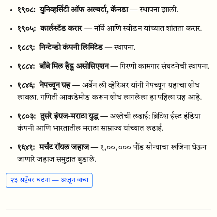
१९०८:
युनिव्हर्सिटी ऑफ अल्बर्टा, कॅनडा
— स्थापना झाली.
१९०५:
कार्लस्टॅड करार
— नॉर्वे आणि स्वीडन यांच्यात शांतता करार.
१८८९:
निन्टेन्डो कंपनी लिमिटेड
— स्थापना.
१८८४:
बाँबे मिल हँड्स असोसिएशन
— गिरणी कामगार संघटनेची स्थापना.
१८४६:
नेपच्यून ग्रह
— अर्बेन ली व्हेरिअर यांनी नेपच्यून ग्रहाचा शोध
लावला. गणिती आकडेमोड करून शोध लागलेला हा पहिला ग्रह आहे.
१८०३:
दुसरे इंग्रज-मराठा युद्ध
— अश्तेची लढाई: ब्रिटिश ईस्ट इंडिया
कंपनी आणि भारतातील मराठा साम्राज्य यांच्यात लढाई.
१६४१:
मर्चंट रॉयल जहाज
— १,००,००० पौंड सोन्याचा खजिना घेऊन
जाणारे जहाज समुद्रात बुडाले.
२३ सप्टेंबर घटना — अजून वाचा