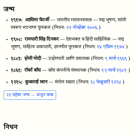
जन्म
१९१७:
आसिमा चॅटर्जी
— भारतीय रसायनशास्त्र — पद्म भूषण, शांती
स्वरूप भटनागर पुरस्कार
(निधन:
२२ नोव्हेंबर २००६
)
१९०८:
रामधारी सिंह दिनकर
— देशभक्त व हिंदी साहित्यिक — पद्म
भूषण, साहित्य अकादमी, ज्ञानपीठ पुरस्कार
(निधन:
२४ एप्रिल १९७४
)
१८८१:
होमी मोदी
— उद्योगपती आणि प्रशासक
(निधन:
९ मार्च १९६९
)
१८६१:
रॉबर्ट बॉश
— बॉश कंपनीचे संस्थापक
(निधन:
१२ मार्च १९४२
)
१२१५:
कुबलाई खान
— मंगोल सम्राट
(निधन:
१८ फेब्रुवारी १२९४
)
२३ सप्टेंबर जन्म — अजून वाचा
निधन