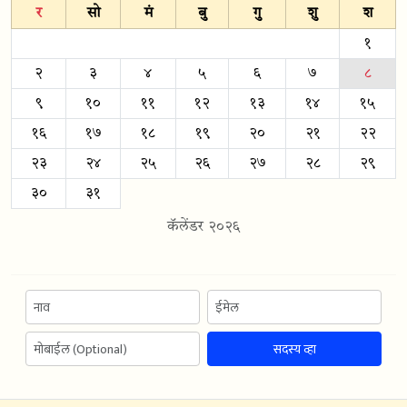
र
सो
मं
बु
गु
शु
श
१
२
३
४
५
६
७
८
९
१०
११
१२
१३
१४
१५
१६
१७
१८
१९
२०
२१
२२
२३
२४
२५
२६
२७
२८
२९
३०
३१
कॅलेंडर २०२६
सदस्य व्हा