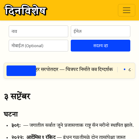
सदस्य व्हा
ठळक गोष्टी
१९९९
— गजानन नरहर सरपोतदार — चित्रपट निर्माते वव दिग्दर्शक
८ ऑगस्
३ सप्टेंबर
घटना
३०१:
— जगातील सर्वात जुने प्रजासत्ताक राष्ट्र सॅन मरीनो स्थापित झाले.
२०२२:
आर्टेमिस १ रॉकेट
— इंधन गळतीमुळे दोन तासांपेक्षा जास्त