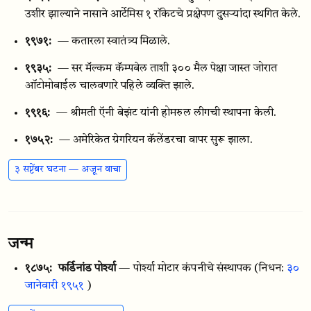
उशीर झाल्याने नासाने आर्टेमिस १ रॉकेटचे प्रक्षेपण दुसऱ्यांदा स्थगित केले.
१९७१:
— कतारला स्वातंत्र्य मिळाले.
१९३५:
— सर मॅल्कम कॅम्पबेल ताशी ३०० मैल पेक्षा जास्त जोरात
ऑटोमोबाईल चालवणारे पहिले व्यक्ति झाले.
१९१६:
— श्रीमती ऍनी बेझंट यांनी होमरुल लीगची स्थापना केली.
१७५२:
— अमेरिकेत ग्रेगरियन कॅलेंडरचा वापर सुरू झाला.
३ सप्टेंबर घटना — अजून वाचा
जन्म
१८७५:
फर्डिनांड पोर्श्या
— पोर्श्या मोटार कंपनीचे संस्थापक
(निधन:
३०
जानेवारी १९५१
)