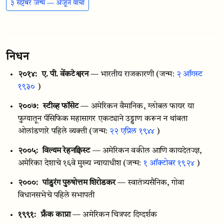
३ सप्टेंबर जन्म — अजून वाचा
निधन
२०१४:
ए. पी. वेंकटेश्वरन
— भारतीय राजकारणी
(जन्म:
२ ऑगस्ट
१९३०
)
२००७:
स्टीव्ह फॉसेट
— अमेरिकन वैमानिक, ग्लोबल फायर या
फुग्यातून पॅसिफिक महासागर एकट्याने उड्डाण करून न थांबता
ओलांडणारे पहिले व्यक्ती
(जन्म:
२२ एप्रिल १९४४
)
२००५:
विल्यम रेहनक्विस्ट
— अमेरिकन वकील आणि कायदेतज्ज्ञ,
अमेरिका देशाचे १६वे मुख्य न्यायाधीश
(जन्म:
१ ऑक्टोबर १९२४
)
२०००:
पांडुरंग पुरुषोत्तम शिरोडकर
— स्वातंत्र्यसैनिक, गोवा
विधानसभेचे पहिले सभापती
१९९१:
फ्रँक काप्रा
— अमेरिकन चित्रपट दिग्दर्शक