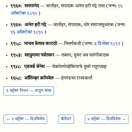
१९६७:
समतानंद
— वार्ताहर, संपादक अनंत हरी गद्रे तथा
(जन्म:
१६
ऑक्टोबर १८९०
)
१९६७:
अनंत हरी गद्रे
— वार्ताहर, संपादक, थोर समाजसुधारक
(जन्म:
१६ ऑक्टोबर १८९०
)
१९५८:
माधव केशव काटदरे
— निसर्गकवी
(जन्म:
३ डिसेंबर १८९२
)
१९५३:
खाप्रुमामा पर्वतकर
— तबला, घुमट वव सारंगीवादक
१९४८:
एडवर्ड बेनेस
— चेकोस्लोव्हेकियाचे दुसरे राष्ट्राध्यक्ष
१६५८:
ऑलिव्हर क्रॉमवेल
— इंग्लंडचा राज्यकर्ता
३ सप्टेंबर निधन — अजून वाचा
← २ सप्टेंबर — दिनविशेष
कॅलेंडर
४ सप्टेंबर — दिनविशेष →