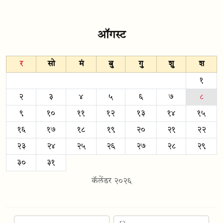
ऑगस्ट
र
सो
मं
बु
गु
शु
श
१
२
३
४
५
६
७
८
९
१०
११
१२
१३
१४
१५
१६
१७
१८
१९
२०
२१
२२
२३
२४
२५
२६
२७
२८
२९
३०
३१
कॅलेंडर २०२६