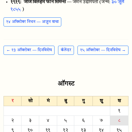
१९१९:
जॉर्ज विलहेम फॉन सिमेन्स
— जर्मन उद्योगपती
(जन्म:
३० जुलै
१८५५
)
१४ ऑक्टोबर निधन — अजून वाचा
← १३ ऑक्टोबर — दिनविशेष
कॅलेंडर
१५ ऑक्टोबर — दिनविशेष →
ऑगस्ट
र
सो
मं
बु
गु
शु
श
१
२
३
४
५
६
७
८
९
१०
११
१२
१३
१४
१५