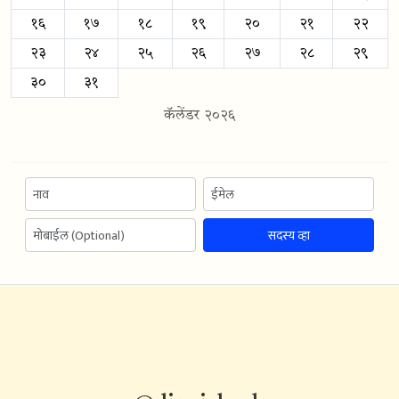
१६
१७
१८
१९
२०
२१
२२
२३
२४
२५
२६
२७
२८
२९
३०
३१
कॅलेंडर २०२६
सदस्य व्हा