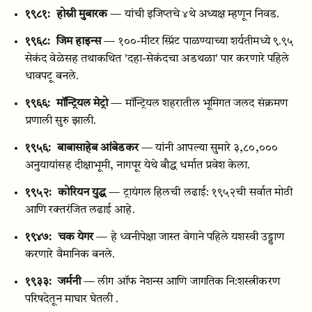
१९८१:
होस्नी मुबारक
— यांची इजिप्तचे ४थे अध्यक्ष म्हणून निवड.
१९६८:
जिम हाइन्स
— १००-मीटर स्प्रिंट पाळण्याच्या शर्यतीमध्ये ९.९५
सेकंद वेळेसह तथाकथित 'दहा-सेकंदचा अडथळा' पार करणारे पहिले
धावपटू बनले.
१९६६:
मॉन्ट्रियल मेट्रो
— मॉन्ट्रियल शहरातील भूमिगत जलद संक्रमण
प्रणाली सुरु झाली.
१९५६:
बाबासाहेब आंबेडकर
— यांनी आपल्या सुमारे ३,८०,०००
अनुयायांसह दीक्षाभूमी, नागपूर येथे बौद्ध धर्मात प्रवेश केला.
१९५२:
कोरियन युद्ध
— ट्रायंगल हिलची लढाई: १९५२ची सर्वात मोठी
आणि रक्तरंजित लढाई आहे.
१९४७:
चक येगर
— हे ध्वनीपेक्षा जास्त वेगाने पहिले यशस्वी उड्डाण
करणारे वैमानिक बनले.
१९३३:
जर्मनी
— लीग ऑफ नेशन्स आणि जागतिक नि:शस्त्रीकरण
परिषदेतून माघार घेतली .