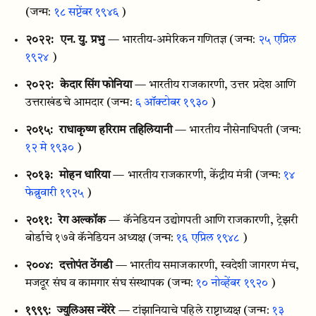
(जन्म:
१८ सप्टेंबर १९४६
)
२०२२:
एन. यु. प्रभु
— भारतीय-अमेरिकन गणितज्ञ
(जन्म:
२५ एप्रिल
१९२४
)
२०२२:
केदार सिंग फोनिया
— भारतीय राजकारणी, उत्तर प्रदेश आणि
उत्तराखंडचे आमदार
(जन्म:
६ ऑक्टोबर १९३०
)
२०१५:
राधाकृष्ण हरिराम तहिलियानी
— भारतीय नौसेनाधिपती
(जन्म:
१२ मे १९३०
)
२०१३:
मोहन धारिया
— भारतीय राजकारणी, केंद्रीय मंत्री
(जन्म:
१४
फेब्रुवारी १९२५
)
२०११:
रेग अल्कॉक
— कॅनेडियन उद्योगपती आणि राजकारणी, ट्रेझरी
बोर्डाचे १७वे कॅनेडियन अध्यक्ष
(जन्म:
१६ एप्रिल १९४८
)
२००४:
दत्तोपंत ठेंगडी
— भारतीय समाजकारणी, स्वदेशी जागरण मंच,
मजदूर संघ व कामगार संघ संस्थापक
(जन्म:
१० नोव्हेंबर १९२०
)
१९९९:
ज्युलिअस न्येरेरे
— टांझानियाचे पहिले राष्ट्राध्यक्ष
(जन्म:
१३