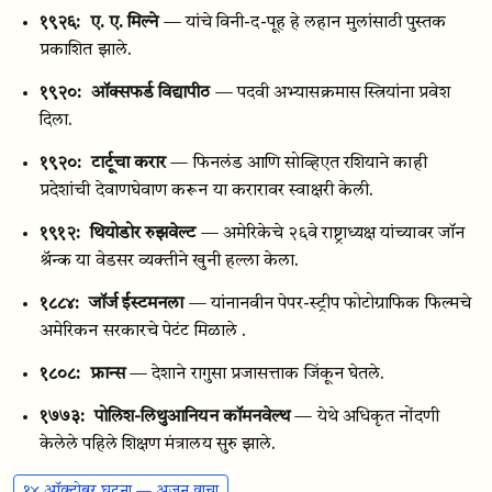
१९२६:
ए. ए. मिल्ने
— यांचे विनी-द-पूह हे लहान मुलांसाठी पुस्तक
प्रकाशित झाले.
१९२०:
ऑक्सफर्ड विद्यापीठ
— पदवी अभ्यासक्रमास स्त्रियांना प्रवेश
दिला.
१९२०:
टार्टूचा करार
— फिनलंड आणि सोव्हिएत रशियाने काही
प्रदेशांची देवाणघेवाण करून या करारावर स्वाक्षरी केली.
१९१२:
थियोडोर रुझवेल्ट
— अमेरिकेचे २६वे राष्ट्राध्यक्ष यांच्यावर जॉन
श्रॅन्क या वेडसर व्यक्तीने खुनी हल्ला केला.
१८८४:
जॉर्ज ईस्टमनला
— यांनानवीन पेपर-स्ट्रीप फोटोग्राफिक फिल्मचे
अमेरिकन सरकारचे पेटंट मिळाले .
१८०८:
फ्रान्स
— देशाने रागुसा प्रजासत्ताक जिंकून घेतले.
१७७३:
पोलिश-लिथुआनियन कॉमनवेल्थ
— येथे अधिकृत नोंदणी
केलेले पहिले शिक्षण मंत्रालय सुरु झाले.
१४ ऑक्टोबर घटना — अजून वाचा