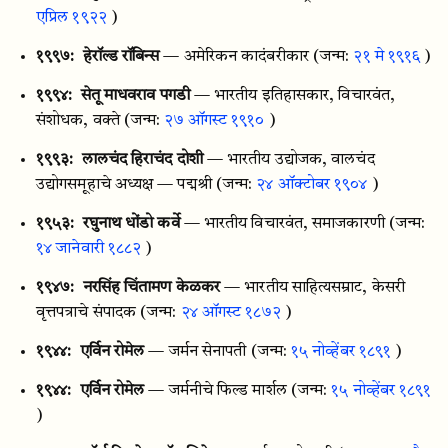
एप्रिल १९२२
)
१९९७:
हेरॉल्ड रॉबिन्स
— अमेरिकन कादंबरीकार
(जन्म:
२१ मे १९१६
)
१९९४:
सेतू माधवराव पगडी
— भारतीय इतिहासकार, विचारवंत,
संशोधक, वक्ते
(जन्म:
२७ ऑगस्ट १९१०
)
१९९३:
लालचंद हिराचंद दोशी
— भारतीय उद्योजक, वालचंद
उद्योगसमूहाचे अध्यक्ष — पद्मश्री
(जन्म:
२४ ऑक्टोबर १९०४
)
१९५३:
रघुनाथ धोंडो कर्वे
— भारतीय विचारवंत, समाजकारणी
(जन्म:
१४ जानेवारी १८८२
)
१९४७:
नरसिंह चिंतामण केळकर
— भारतीय साहित्यसम्राट, केसरी
वृत्तपत्राचे संपादक
(जन्म:
२४ ऑगस्ट १८७२
)
१९४४:
एर्विन रोमेल
— जर्मन सेनापती
(जन्म:
१५ नोव्हेंबर १८९१
)
१९४४:
एर्विन रोमेल
— जर्मनीचे फिल्ड मार्शल
(जन्म:
१५ नोव्हेंबर १८९१
)