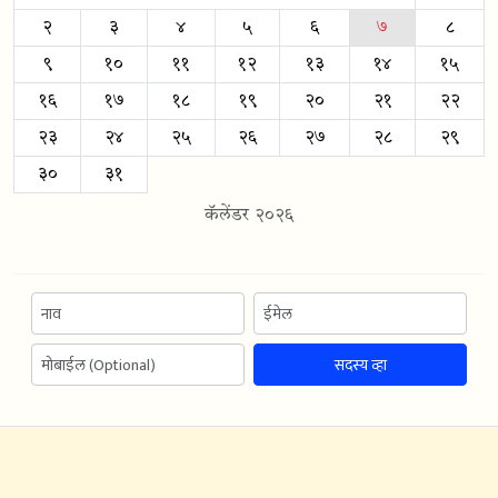
२
३
४
५
६
७
८
९
१०
११
१२
१३
१४
१५
१६
१७
१८
१९
२०
२१
२२
२३
२४
२५
२६
२७
२८
२९
३०
३१
कॅलेंडर २०२६
सदस्य व्हा