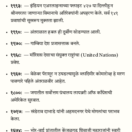
१९९३:
— इंडियन एअरलाइन्सच्या फ्लाइट ४२७ या दिल्लीहून
श्रीनगरला जाणाऱ्या विमानाचे अतिरेक्यांनी अपहरण केले. सर्व १४१
प्रवाशांची सुखरूप मुक्तता झाली.
१९९०:
— अंतराळात हबल ही दुर्बीण सोडण्यात आली.
१९७०:
— गाम्बिया देश प्रजासत्ताक बनले.
१९६८:
— मॉरिशस देशाचा संयुक्त राष्ट्रांचा (United Nations)
प्रवेश.
१९६७:
— वेळेवर पॅराशूट न उघडल्यामुळे व्लादिमीर कोमारोव्ह हे मरण
पावणारे पहिले अंतराळवीर आहेत.
१८००:
— जगातील सर्वोत्तम ग्रंथालय लायब्ररी ऑफ काँग्रेसची
अमेरिकेत सुरवात.
१७१७:
— खंडेराव दाभाडे यांनी अहमदनगर येथे मोगलांचा पराभव
केला.
१६७४:
— भोर-वाई प्रांतातील केंजळगड शिवाजी महाराजांनी स्वारी