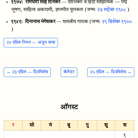
१९७४:
रामधारी सिंह दिनकर
— देशभक्त व हिंदी साहित्यिक — पद्म
भूषण, साहित्य अकादमी, ज्ञानपीठ पुरस्कार
(जन्म:
२३ सप्टेंबर १९०८
)
१९४२:
दिनानाथ मंगेशकर
— शास्त्रीय गायक
(जन्म:
२९ डिसेंबर १९००
)
२४ एप्रिल निधन — अजून वाचा
← २३ एप्रिल — दिनविशेष
कॅलेंडर
२५ एप्रिल — दिनविशेष →
ऑगस्ट
र
सो
मं
बु
गु
शु
श
१