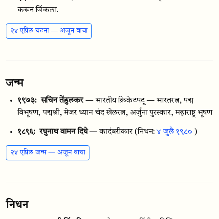
करून जिंकला.
२४ एप्रिल घटना — अजून वाचा
जन्म
१९७३:
सचिन तेंडुलकर
— भारतीय क्रिकेटपटू — भारतरत्न, पद्म
विभूषण, पद्मश्री, मेजर ध्यान चंद खेलरत्न, अर्जुना पुरस्कार, महाराष्ट्र भूषण
१८९६:
रघुनाथ वामन दिघे
— कादंबरीकार
(निधन:
४ जुलै १९८०
)
२४ एप्रिल जन्म — अजून वाचा
निधन