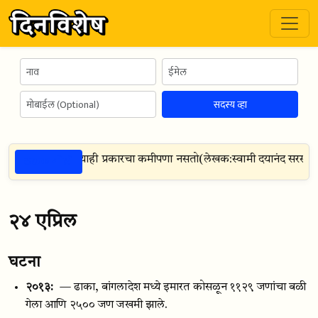
सदस्य व्हा
ठळक गोष्टी
्वीकार करण्यात कोणत्याही प्रकारचा कमीपणा नसतो
(
लेखक:
स्वामी दयानंद सरस्वती
२४ एप्रिल
घटना
२०१३:
— ढाका, बांगलादेश मध्ये इमारत कोसळून ११२९ जणांचा बळी
गेला आणि २५०० जण जखमी झाले.